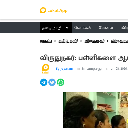
தமிழ் நாடு
லோக்கல்
வேலை
டிர
முகப்பு
தமிழ் நாடு
விருதுநகர்
விருதுநக
விருதுநகர்: பள்ளிகளை ஆய
By jeyaram
811
பார்த்தது
Jun 03, 2026,