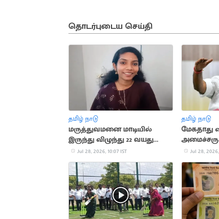
தொடர்புடைய செய்தி
தமிழ் நாடு
தமிழ் நாடு
மருத்துவமனை மாடியில்
மேகதாது வ
இருந்து விழுந்து 22 வயது
அமைச்சருக
செவிலியர் உயிரிழப்பு
கண்டனம்
Jul 28, 2026, 10:07 IST
Jul 28, 2026,