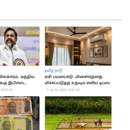
தமிழ் நாடு
ிவகாரம்.. மத்திய
ஏசி பயன்பாடு: மின்சாரத்தை
்கு இபிஎஸ்
மிச்சப்படுத்த உதவும் எளிய டிப்ஸ்
 09:07 IST
Jul 28, 2026, 09:07 IST