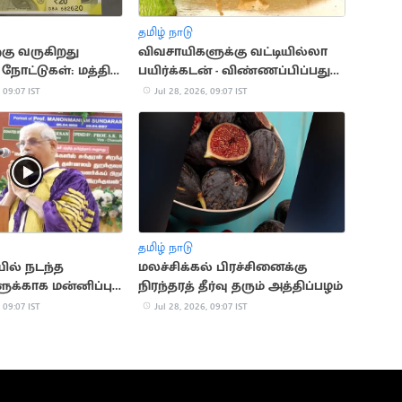
தமிழ் நாடு
ற்கு வருகிறது
விவசாயிகளுக்கு வட்டியில்லா
 நோட்டுகள்: மத்திய
பயிர்க்கடன் - விண்ணப்பிப்பது
மதி!
எப்படி?
 09:07 IST
Jul 28, 2026, 09:07 IST
தமிழ் நாடு
ில் நடந்த
மலச்சிக்கல் பிரச்சினைக்கு
ுக்காக மன்னிப்பு
நிரந்தரத் தீர்வு தரும் அத்திப்பழம்
ன் - ஆளுநர்
 09:07 IST
Jul 28, 2026, 09:07 IST