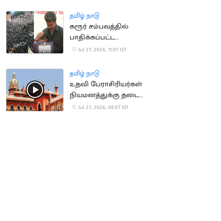
லட்சம்.. முதல்வர்
அறிவிப்பு
தமிழ் நாடு
கரூர் சம்பவத்தில்
பாதிக்கப்பட்ட
குடும்பங்களுக்கான
Jul 27, 2026, 11:07 IST
அரசு வேலை உத்தரவு
ரத்து
தமிழ் நாடு
உதவி பேராசிரியர்கள்
நியமனத்துக்கு தடை
கோரிய மனு வாபஸ்
Jul 27, 2026, 08:07 IST