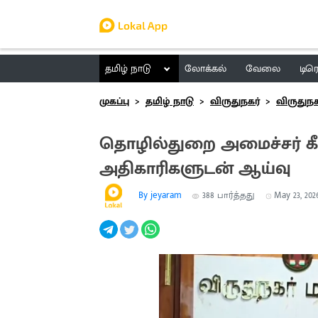
தமிழ் நாடு
லோக்கல்
வேலை
டிர
முகப்பு
தமிழ் நாடு
விருதுநகர்
விருதுநக
தொழில்துறை அமைச்சர் க
அதிகாரிகளுடன் ஆய்வு
By jeyaram
388
பார்த்தது
May 23, 2026