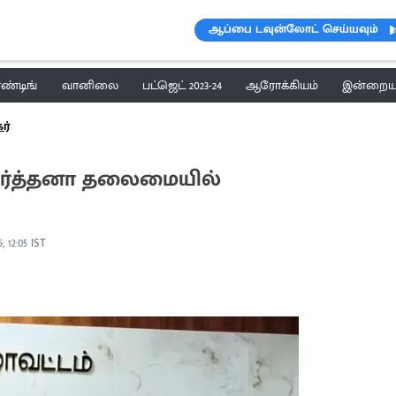
ஆப்பை டவுன்லோட் செய்யவும்
ெண்டிங்
வானிலை
பட்ஜெட் 2023-24
ஆரோக்கியம்
இன்றைய 
ர்
ீர்த்தனா தலைமையில்
, 12:05 IST