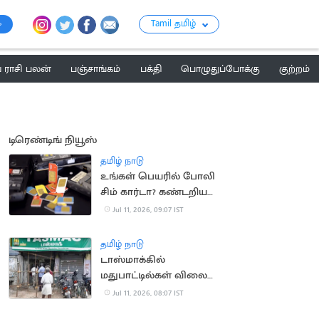
Tamil தமிழ்
ராசி பலன்
பஞ்சாங்கம்
பக்தி
பொழுதுப்போக்கு
குற்றம்
டிரெண்டிங் நியூஸ்
தமிழ் நாடு
உங்கள் பெயரில் போலி
சிம் கார்டா? கண்டறிய
புதிய வசதி
Jul 11, 2026, 09:07 IST
தமிழ் நாடு
டாஸ்மாக்கில்
மதுபாட்டில்கள் விலை
ரூ.10 உயர்கிறதா?
Jul 11, 2026, 08:07 IST
நீதிமன்றத்தில்