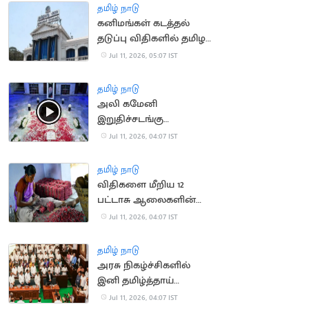
அறிக்கை தாக்கல்
தமிழ் நாடு
கனிமங்கள் கடத்தல்
தடுப்பு விதிகளில் தமிழக
அரசு திருத்தம்
Jul 11, 2026, 05:07 IST
தமிழ் நாடு
அலி கமேனி
இறுதிச்சடங்கு
வீடியோவை வெளியிட்ட
Jul 11, 2026, 04:07 IST
ஈரான் அரசு
தமிழ் நாடு
விதிகளை மீறிய 12
பட்டாசு ஆலைகளின்
உரிமம் தற்காலிக ரத்து
Jul 11, 2026, 04:07 IST
தமிழ் நாடு
அரசு நிகழ்ச்சிகளில்
இனி தமிழ்த்தாய்
வாழ்த்துக்கே முதலிடம்:
Jul 11, 2026, 04:07 IST