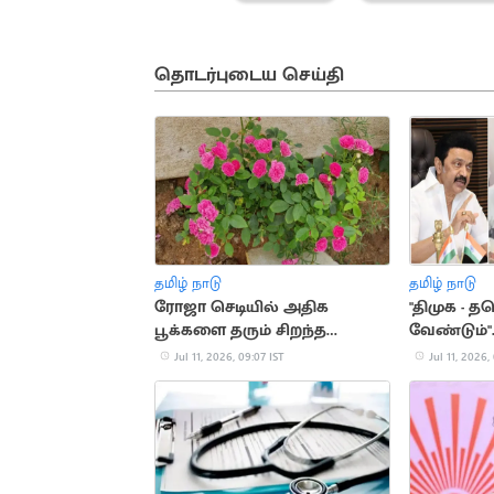
தொடர்புடைய செய்தி
தமிழ் நாடு
தமிழ் நாடு
ரோஜா செடியில் அதிக
"திமுக -
பூக்களை தரும் சிறந்த
வேண்டும்".
இயற்கை உரங்கள்
வீரபாண்டிய
Jul 11, 2026, 09:07 IST
Jul 11, 2026,