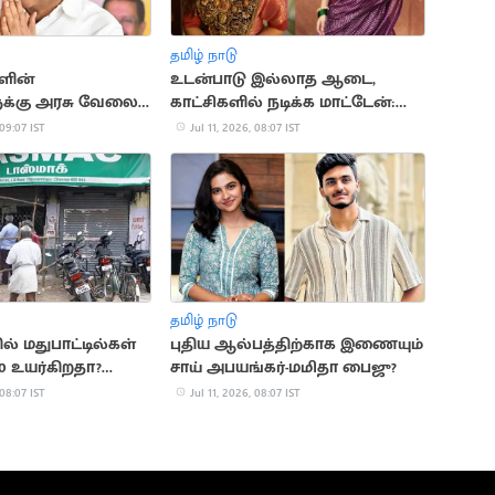
தமிழ் நாடு
ளின்
உடன்பாடு இல்லாத ஆடை,
ுக்கு அரசு வேலை:
காட்சிகளில் நடிக்க மாட்டேன்:
கோரிக்கை
கயாடு லோஹர்
 09:07 IST
Jul 11, 2026, 08:07 IST
தமிழ் நாடு
ல் மதுபாட்டில்கள்
புதிய ஆல்பத்திற்காக இணையும்
0 உயர்கிறதா?
சாய் அபயங்கர்-மமிதா பைஜு?
்தில் அறிக்கை
 08:07 IST
Jul 11, 2026, 08:07 IST