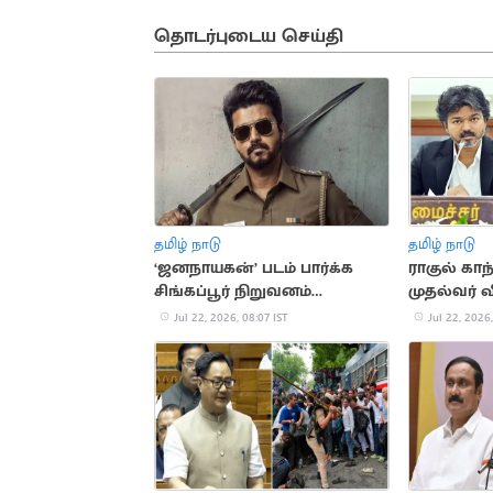
தொடர்புடைய செய்தி
தமிழ் நாடு
தமிழ் நாடு
‘ஜனநாயகன்’ படம் பார்க்க
ராகுல் காந
சிங்கப்பூர் நிறுவனம்
முதல்வர் 
விடுமுறை அறிவிப்பு
Jul 22, 2026, 08:07 IST
Jul 22, 2026,