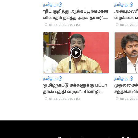
தமிழ் நாடு
தமிழ் நாடு
“நீட் குறித்து ஆக்கப்பூர்வமான
அன்புமணி
விவாதம் நடத்த அரசு தயார்''..
வழக்கை வ
மத்திய அமைச்சர்
ராமதாஸ்
Jul 22, 2026, 07:07 IST
Jul 22, 2026,
தமிழ் நாடு
தமிழ் நாடு
"தமிழ்நாட்டு மக்களுக்கு பட்டா
முதலமைச
தான் புத்தி வரும்".. சிவாஜி
சந்திக்கவி
கிருஷ்ணமூர்த்தி
உண்மையை
Jul 22, 2026, 07:07 IST
Jul 22, 2026,
தெருக்குர