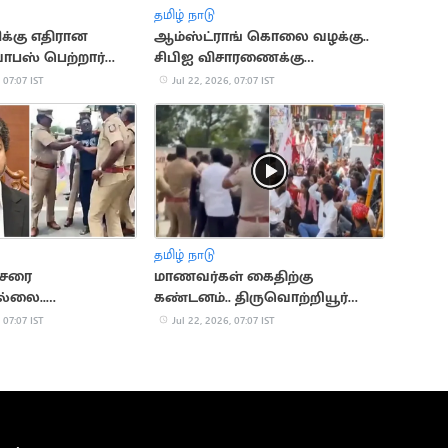
தமிழ் நாடு
க்கு எதிரான
ஆம்ஸ்ட்ராங் கொலை வழக்கு..
ாபஸ் பெற்றார்
சிபிஐ விசாரணைக்கு
உச்சநீதிமன்றம் அனுமதி
 07:07 IST
Jul 22, 2026, 07:07 IST
தமிழ் நாடு
்சரை
மாணவர்கள் கைதிற்கு
ல்லை..
கண்டனம்.. திருவொற்றியூர்
 உடைத்த
காவல் நிலையம் முற்றுகை
 07:07 IST
Jul 22, 2026, 07:07 IST
ல் அறிவு