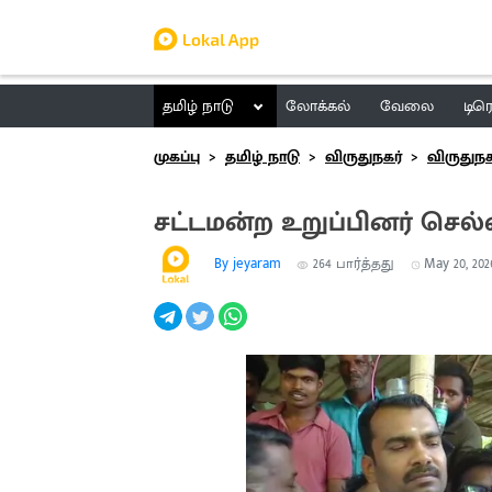
தமிழ் நாடு
லோக்கல்
வேலை
டிர
முகப்பு
தமிழ் நாடு
விருதுநகர்
விருதுநக
சட்டமன்ற உறுப்பினர் செல்வ
By jeyaram
264
பார்த்தது
May 20, 2026