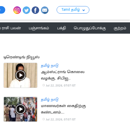
Tamil தமிழ்
ராசி பலன்
பஞ்சாங்கம்
பக்தி
பொழுதுப்போக்கு
குற்றம்
டிரெண்டிங் நியூஸ்
தமிழ் நாடு
ஆம்ஸ்ட்ராங் கொலை
வழக்கு.. சிபிஐ
விசாரணைக்கு
Jul 22, 2026, 07:07 IST
உச்சநீதிமன்றம்
அனுமதி
தமிழ் நாடு
மாணவர்கள் கைதிற்கு
கண்டனம்..
திருவொற்றியூர் காவல்
Jul 22, 2026, 07:07 IST
நிலையம் முற்றுகை