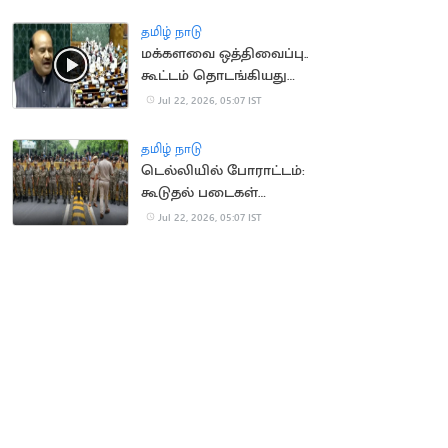
விசாரிக்க மனு
தமிழ் நாடு
மக்களவை ஒத்திவைப்பு..
கூட்டம் தொடங்கியது
முதலே எதிர்க்கட்சி
Jul 22, 2026, 05:07 IST
எம்பிக்கள் அமளி
தமிழ் நாடு
டெல்லியில் போராட்டம்:
கூடுதல் படைகள்
வரவிழிப்பு
Jul 22, 2026, 05:07 IST