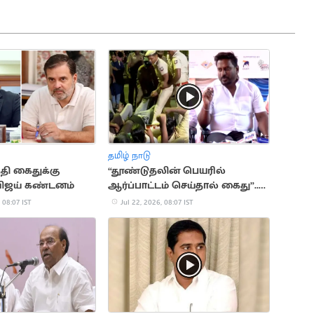
தமிழ் நாடு
்தி கைதுக்கு
“தூண்டுதலின் பெயரில்
விஜய் கண்டனம்
ஆர்ப்பாட்டம் செய்தால் கைது”..
அமைச்சர் ராஜ்மோகன் விளக்கம்
 08:07 IST
Jul 22, 2026, 08:07 IST