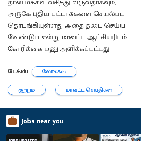
தான் மக்கள் வசித்து வருவதாகவும்,
அருகே புதிய பட்டாசுகளை செயல்பட
தொடங்கியுள்ளது அதை தடை செய்ய
வேண்டும் என்று மாவட்ட ஆட்சியரிடம்
கோரிக்கை மனு அளிக்கப்பட்டது.
டேக்ஸ் :
லோக்கல்
குற்றம்
மாவட்ட செய்திகள்
Jobs near you