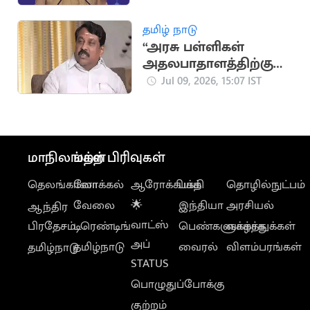
அறிந்தது”.. பிரதமர்
மோடி
தமிழ் நாடு
“அரசு பள்ளிகள்
அதலபாதாளத்திற்கு
சென்று
Jul 09, 2026, 15:07 IST
கொண்டிருக்கிறதா?”..
நயினார் கேள்வி
மாநிலங்கள்
மற்ற பிரிவுகள்
தெலங்கானா
லோக்கல்
ஆரோக்கியம்
பக்தி
தொழில்நுட்பம்
வேலை
🌟
இந்தியா
அரசியல்
ஆந்திர
வாட்ஸ்
பிரதேசம்
டிரெண்டிங்
பெண்களுக்காக
வாழ்த்துக்கள்
அப்
தமிழ்நாடு
வைரல்
விளம்பரங்கள்
தமிழ்நாடு
STATUS
பொழுதுப்போக்கு
குற்றம்