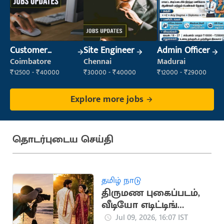
Customer
Site Engineer
Admin Officer
Support Officer
Coimbatore
Chennai
Madurai
₹12500 - ₹40000
₹30000 - ₹40000
₹12000 - ₹29000
Explore more jobs
தொடர்புடைய செய்தி
தமிழ் நாடு
திருமண புகைப்படம்,
வீடியோ எடிட்டிங்
பயிற்சி: தமிழக அரசு
Jul 09, 2026, 16:07 IST