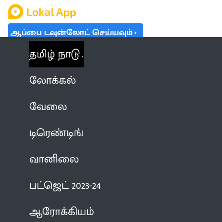
ஆப்பை டவுன்லோட் செய்யவும்
தமிழ் நாடு
லோக்கல்
வேலை
டிரெண்டிங்
வானிலை
பட்ஜெட் 2023-24
ஆரோக்கியம்