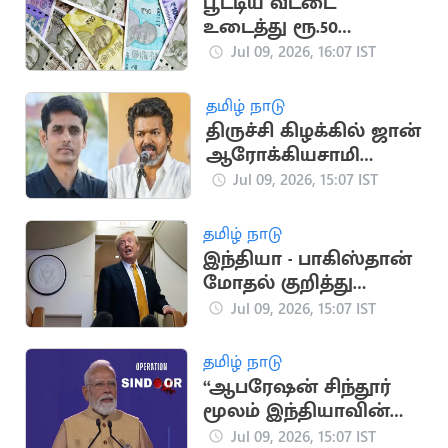
பூட்டிய வீட்டை
உடைத்து ரூ.50
ஆயிரம், வெள்ளி
Jul 09, 2026, 16:07 IST
கொலுசு திருட்டு
தமிழ் நாடு
திருச்சி கிழக்கில் ஜான்
ஆரோக்கியசாமி
போட்டி?
Jul 09, 2026, 15:07 IST
தமிழ் நாடு
இந்தியா - பாகிஸ்தான்
மோதல் குறித்து
அமெரிக்க அதிபர்
Jul 09, 2026, 15:07 IST
டிரம்ப் பேச்சு
தமிழ் நாடு
“ஆபரேஷன் சிந்தூர்
மூலம் இந்தியாவின்
கட்டமைப்பை உலகம்
Jul 09, 2026, 15:07 IST