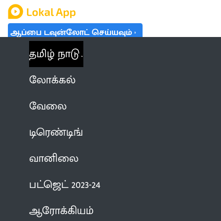
ஆப்பை டவுன்லோட் செய்யவும்
தமிழ் நாடு
லோக்கல்
வேலை
டிரெண்டிங்
வானிலை
பட்ஜெட் 2023-24
ஆரோக்கியம்