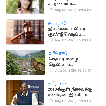
காரணமாக
தனிமையில்
Aug 02, 2026, 06:08 IST
இருக்கிறேன்".. நடிகை
யாஷிகா ஆனந்த்
தமிழ் நாடு
இலங்கை ஈஸ்டர்
குண்டுவெடிப்பு..
காவல்துறை அதிகாரி,
Aug 02, 2026, 05:08 IST
பாதுகாப்பு
செயலாளருக்கு மரண
தமிழ் நாடு
தண்டனை
தொடர் மழை..
நெல்லை
அணைகளின்
Aug 02, 2026, 05:08 IST
நீர்மட்டம் கிடுகிடு
உயர்வு
தமிழ் நாடு
2040-க்குள் நிலவுக்கு
மனிதன்: இஸ்ரோ
இலக்கு
Aug 02, 2026, 05:08 IST