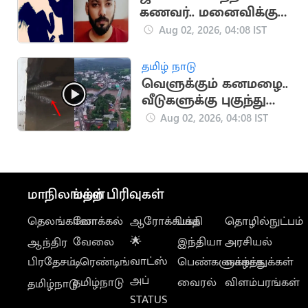
கணவர்.. மனைவிக்கு
சரமாரி கத்திக்குத்து
Aug 02, 2026, 04:08 IST
தமிழ் நாடு
வெளுக்கும் கனமழை..
வீடுகளுக்கு புகுந்து
வரும் விஷ ஜந்துக்கள்
Aug 02, 2026, 04:08 IST
மாநிலங்கள்
மற்ற பிரிவுகள்
தெலங்கானா
லோக்கல்
ஆரோக்கியம்
பக்தி
தொழில்நுட்பம்
வேலை
🌟
இந்தியா
அரசியல்
ஆந்திர
வாட்ஸ்
பிரதேசம்
டிரெண்டிங்
பெண்களுக்காக
வாழ்த்துக்கள்
அப்
தமிழ்நாடு
வைரல்
விளம்பரங்கள்
தமிழ்நாடு
STATUS