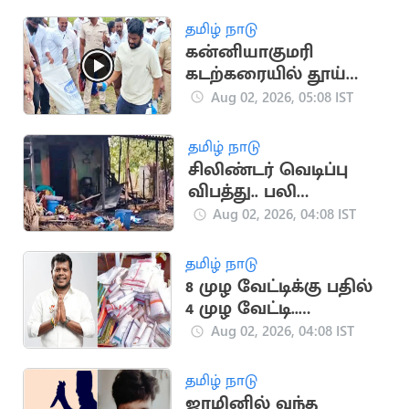
தமிழ் நாடு
கன்னியாகுமரி
கடற்கரையில் தூய்மை
பணி.. களத்தில்
Aug 02, 2026, 05:08 IST
இறங்கிய
அண்ணாமலை
தமிழ் நாடு
சிலிண்டர் வெடிப்பு
விபத்து.. பலி
எண்ணிக்கை 3 ஆக
Aug 02, 2026, 04:08 IST
உயர்வு
தமிழ் நாடு
8 முழ வேட்டிக்கு பதில்
4 முழ வேட்டி..
பொங்கல் பரிசில்
Aug 02, 2026, 04:08 IST
மாற்றம்
தமிழ் நாடு
ஜாமினில் வந்த