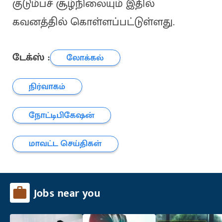
குடும்பச் சூழ்நிலையும் இதில்
கவனத்தில் கொள்ளப்பட்டுள்ளது.
டேக்ஸ் :
லோக்கல்
நிர்வாகம்
நோட்டிபிகேஷன்
மாவட்ட செய்திகள்
Jobs near you