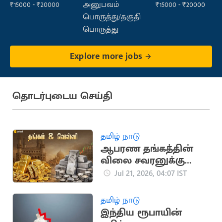
Sales)
₹15000 - ₹20000
அனுபவம்
₹15000 - ₹20000
பொருத்து/தகுதி
பொருத்து
Explore more jobs
தொடர்புடைய செய்தி
தமிழ் நாடு
ஆபரண தங்கத்தின்
விலை சவரனுக்கு
ரூ.560 உயர்ந்து
Jul 21, 2026, 04:07 IST
தமிழ் நாடு
இந்திய ரூபாயின்