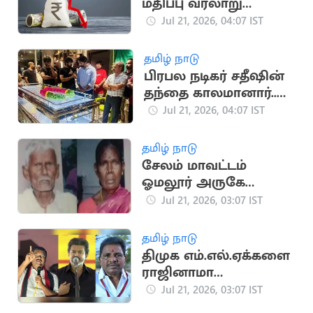
மதிப்பு வரலாறு
காணாத வீழ்ச்சி
Jul 21, 2026, 04:07 IST
தமிழ் நாடு
பிரபல நடிகர் சதீஷின்
தந்தை காலமானார்..
உருக்கமான அஞ்சலி
Jul 21, 2026, 04:07 IST
தமிழ் நாடு
சேலம் மாவட்டம்
ஓமலூர் அருகே
வயதான தம்பதி
Jul 21, 2026, 03:07 IST
அடித்துக் கொலை
தமிழ் நாடு
திமுக எம்.எல்.ஏக்களை
ராஜினாமா
செய்யச்சொல்லி
Jul 21, 2026, 03:07 IST
மிரட்டல்..? பரபரப்பு