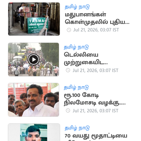
தமிழ் நாடு
மதுபானங்கள்
கொள்முதலில் புதிய
நடைமுறை - ‘டாஸ்மாக்'
Jul 21, 2026, 03:07 IST
நிர்வாகம் அதிரடி
தமிழ் நாடு
டெல்லியை
முற்றுகையிட
விவசாயிகள் ஆயத்தம்
Jul 21, 2026, 03:07 IST
தமிழ் நாடு
ரூ.100 கோடி
நிலமோசடி வழக்கு..
எம்.ஆர்.விஜயபாசகர்
Jul 21, 2026, 03:07 IST
மீண்டும் ஆஜராக
உத்தரவு
தமிழ் நாடு
70 வயது மூதாட்டியை