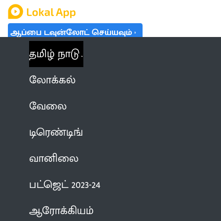
ஆப்பை டவுன்லோட் செய்யவும்
தமிழ் நாடு
லோக்கல்
வேலை
டிரெண்டிங்
வானிலை
பட்ஜெட் 2023-24
ஆரோக்கியம்