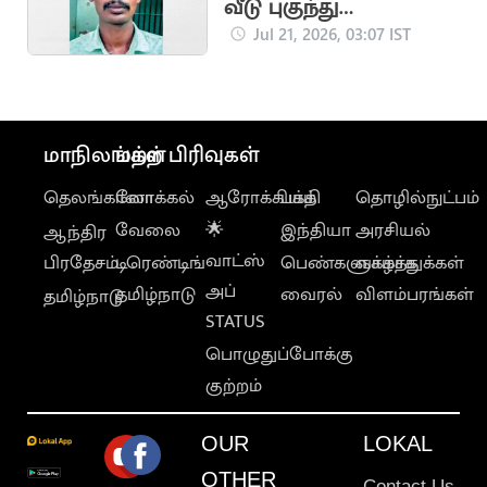
வீடு புகுந்து
பலாத்காரம் செய்த
Jul 21, 2026, 03:07 IST
இளைஞர்
மாநிலங்கள்
மற்ற பிரிவுகள்
தெலங்கானா
லோக்கல்
ஆரோக்கியம்
பக்தி
தொழில்நுட்பம்
வேலை
🌟
இந்தியா
அரசியல்
ஆந்திர
வாட்ஸ்
பிரதேசம்
டிரெண்டிங்
பெண்களுக்காக
வாழ்த்துக்கள்
அப்
தமிழ்நாடு
வைரல்
விளம்பரங்கள்
தமிழ்நாடு
STATUS
பொழுதுப்போக்கு
குற்றம்
OUR
LOKAL
OTHER
Contact Us