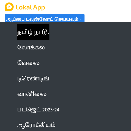
ஆப்பை டவுன்லோட் செய்யவும்
தமிழ் நாடு
லோக்கல்
வேலை
டிரெண்டிங்
வானிலை
பட்ஜெட் 2023-24
ஆரோக்கியம்