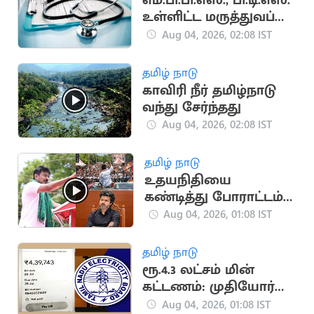
எம்.பி.பி.எஸ்., பி.டி.எஸ்.
உள்ளிட்ட மருத்துவப்
படிப்புகளுக்கு இன்று
Aug 04, 2026, 02:08 IST
கலந்தாய்வு
தமிழ் நாடு
காவிரி நீர் தமிழ்நாடு
வந்து சேர்ந்தது
Aug 04, 2026, 02:08 IST
தமிழ் நாடு
உதயநிதியை
கண்டித்து போராட்டம்
நடத்த தவெக முடிவு!
Aug 04, 2026, 01:08 IST
தமிழ் நாடு
ரூ.4.3 லட்சம் மின்
கட்டணம்: முதியோர்
இல்ல நிர்வாகிகளுக்கு
Aug 04, 2026, 01:08 IST