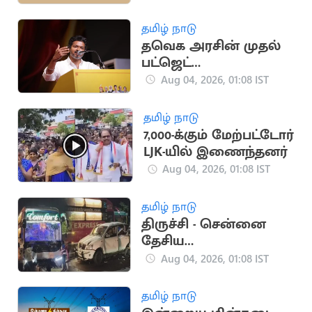
அதிர்ச்சி
தமிழ் நாடு
தவெக அரசின் முதல்
பட்ஜெட்
ஆலோசனைக் கூட்டம்
Aug 04, 2026, 01:08 IST
தமிழ் நாடு
7,000-க்கும் மேற்பட்டோர்
LJK-யில் இணைந்தனர்
Aug 04, 2026, 01:08 IST
தமிழ் நாடு
திருச்சி - சென்னை
தேசிய
நெடுஞ்சாலையில்
Aug 04, 2026, 01:08 IST
கோர விபத்து: 3 பேர்
பலி
தமிழ் நாடு