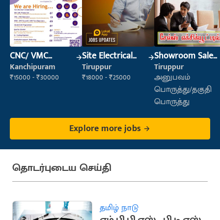
CNC/ VMC
Site Electrical
Showroom Sales
Operator
Engineer
Executive (Retail
Kanchipuram
Tiruppur
Tiruppur
Sales)
₹15000 - ₹30000
₹18000 - ₹25000
அனுபவம்
பொருத்து/தகுதி
பொருத்து
Explore more jobs
தொடர்புடைய செய்தி
தமிழ் நாடு