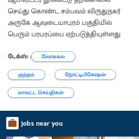
செய்து கொண்ட சம்பவம் விருதுநகர்
அருகே ஆவுடையாபுரம் பகுதியில்
பெரும் பரபரப்பை ஏற்படுத்தியுள்ளது
டேக்ஸ் :
லோக்கல்
குற்றம்
நோட்டிபிகேஷன்
மாவட்ட செய்திகள்
Jobs near you