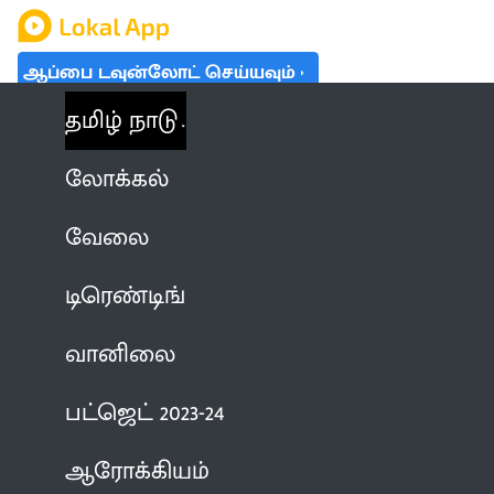
ஆப்பை டவுன்லோட் செய்யவும்
தமிழ் நாடு
லோக்கல்
வேலை
டிரெண்டிங்
வானிலை
பட்ஜெட் 2023-24
ஆரோக்கியம்