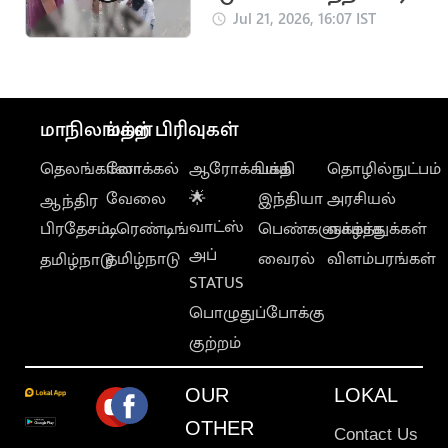
மீட்டு
Jul 21, 2026, 16:07 IST
மருத்துவமனையில்
சேர்த்த தவெக MLA
மாநிலங்கள்
மற்ற பிரிவுகள்
தெலங்கானா
லோக்கல்
ஆரோக்கியம்
பக்தி
தொழில்நுட்பம்
வேலை
🌟
இந்தியா
அரசியல்
ஆந்திர
வாட்ஸ்
பிரதேசம்
டிரெண்டிங்
பெண்களுக்காக
வாழ்த்துக்கள்
அப்
தமிழ்நாடு
வைரல்
விளம்பரங்கள்
தமிழ்நாடு
STATUS
பொழுதுப்போக்கு
குற்றம்
OUR
LOKAL
OTHER
Contact Us