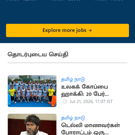
Explore more jobs
தொடர்புடைய செய்தி
தமிழ் நாடு
உலகக் கோப்பை
ஹாக்கி: 20 பேர்
கொண்ட இந்திய
Jul 21, 2026, 17:07 IST
அணி அறிவிப்பு
தமிழ் நாடு
டெல்லி மாணவர்கள்
போராட்டம் ஒரு