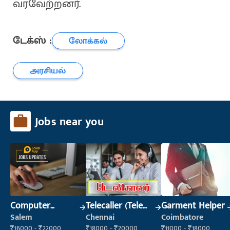
வரவேற்றனர்.
டேக்ஸ் :
லோக்கல்
அரசியல்
Jobs near you
Computer
Telecaller (Tele
Garment Helper
Operator
Sales)
Salem
Chennai
Coimbatore
₹16000 - ₹22000
₹18000 - ₹20000
₹11000 - ₹18000