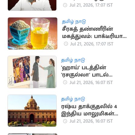
தலைமுறையின்
Jul 21, 2026, 17:07 IST
ஒட்டுமொத்த கோபம்:
பா.ரஞ்சித்
தமிழ் நாடு
சீரகத் தண்ணீரின்
மகத்துவம்: பாக்டீரியா
தொற்று முதல் இதய
Jul 21, 2026, 17:07 IST
பாதுகாப்பு வரை
தமிழ் நாடு
'ஹாய்' படத்தின்
'ரசகுல்லா' பாடல்
நாளை வெளியீடு
Jul 21, 2026, 16:07 IST
தமிழ் நாடு
ரஷ்ய தாக்குதலில் 4
இந்திய மாலுமிகள்
பலி: இந்தியா
Jul 21, 2026, 16:07 IST
கண்டனம்