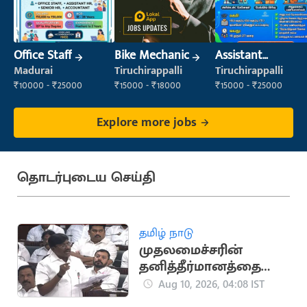
Office Staff
Bike Mechanic
Assistant
Manager
Madurai
Tiruchirappalli
Tiruchirappalli
₹10000 - ₹25000
₹15000 - ₹18000
₹15000 - ₹25000
Explore more jobs
தொடர்புடைய செய்தி
தமிழ் நாடு
முதலமைச்சரின்
தனித்தீர்மானத்தை
அனைவரும் ஆதரிக்க
Aug 10, 2026, 04:08 IST
வேண்டும்: அமைச்சர்