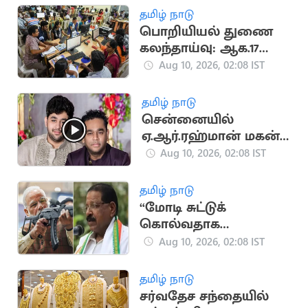
விஸ்வநாதன்
தமிழ் நாடு
பொறியியல் துணை
கலந்தாய்வு: ஆக.17
முதல் 31 வரை
Aug 10, 2026, 02:08 IST
மாணவர்கள்
விண்ணப்பிக்கலாம்
தமிழ் நாடு
சென்னையில்
ஏ.ஆர்.ரஹ்மான் மகன்
கார் விபத்தில்
Aug 10, 2026, 02:08 IST
சிக்கியது
தமிழ் நாடு
“மோடி சுட்டுக்
கொல்வதாக
மிரட்டினாலும்
Aug 10, 2026, 02:08 IST
கேரளத்தில் வந்தே
மாதரம் பாடப்படாது”..
தமிழ் நாடு
காங். எம்.பி.
சர்வதேச சந்தையில்