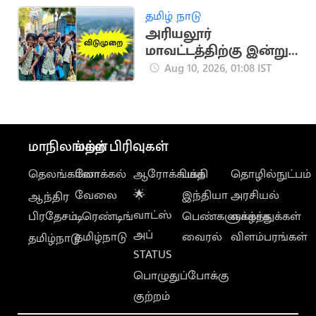
தமிழ் நாடு
அரியலூர்
மாவட்டத்திற்கு இன்று
உள்ளூர் விடுமுறை
Aug 10, 2026, 01:08 IST
அறிவிப்பு
மாநிலங்கள்
மற்ற பிரிவுகள்
தெலங்கானா
லோக்கல்
ஆரோக்கியம்
பக்தி
தொழில்நுட்பம்
வேலை
🌟
இந்தியா
அரசியல்
ஆந்திர
வாட்ஸ்
பிரதேசம்
டிரெண்டிங்
பெண்களுக்காக
வாழ்த்துக்கள்
அப்
தமிழ்நாடு
வைரல்
விளம்பரங்கள்
தமிழ்நாடு
STATUS
பொழுதுப்போக்கு
குற்றம்