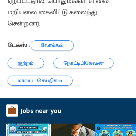
ஏற்பட்டதால், பொதுமக்கள் சாலை
மறியலை கைவிட்டு கலைந்து
சென்றனர்.
டேக்ஸ் :
லோக்கல்
குற்றம்
நோட்டிபிகேஷன்
மாவட்ட செய்திகள்
Jobs near you