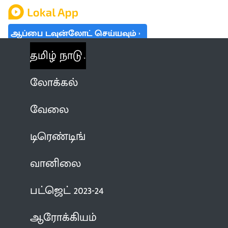
ஆப்பை டவுன்லோட் செய்யவும்
தமிழ் நாடு
லோக்கல்
வேலை
டிரெண்டிங்
வானிலை
பட்ஜெட் 2023-24
ஆரோக்கியம்