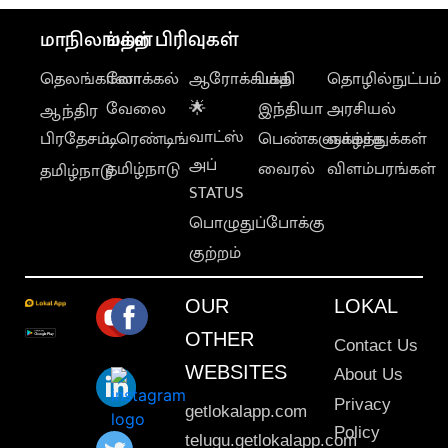
மாநிலங்கள்
மற்ற பிரிவுகள்
தெலங்கானா
லோக்கல்
ஆரோக்கியம்
பக்தி
தொழில்நுட்பம்
வேலை
🌟
இந்தியா
அரசியல்
ஆந்திர
வாட்ஸ்
பிரதேசம்
டிரெண்டிங்
பெண்களுக்காக
வாழ்த்துக்கள்
அப்
தமிழ்நாடு
வைரல்
விளம்பரங்கள்
தமிழ்நாடு
STATUS
பொழுதுப்போக்கு
குற்றம்
OUR
LOKAL
OTHER
Contact Us
WEBSITES
About Us
Privacy
getlokalapp.com
Policy
telugu.getlokalapp.com