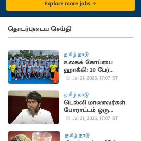
Explore more jobs
தொடர்புடைய செய்தி
தமிழ் நாடு
உலகக் கோப்பை
ஹாக்கி: 20 பேர்
கொண்ட இந்திய
Jul 21, 2026, 17:07 IST
அணி அறிவிப்பு
தமிழ் நாடு
டெல்லி மாணவர்கள்
போராட்டம் ஒரு
தலைமுறையின்
Jul 21, 2026, 17:07 IST
ஒட்டுமொத்த கோபம்:
பா.ரஞ்சித்
தமிழ் நாடு