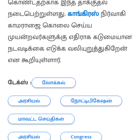
கொண்டதற்காக இந்த தாக்குதல்
நடைபெற்றுள்ளது.
காங்கிரஸ்
நிர்வாகி
காமராஜை கொலை செய்ய
முயன்றவர்களுக்கு எதிராக கடுமையான
நடவடிக்கை எடுக்க வலியுறுத்துகிறேன்
என கூறியுள்ளார்.
டேக்ஸ் :
லோக்கல்
அரசியல்
நோட்டிபிகேஷன்
மாவட்ட செய்திகள்
அரசியல்
Congress