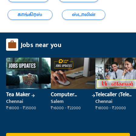
காங்கிரஸ்
ஸ்டாலின்
Jobs near you
Tea Maker
Computer
Telecaller (Tele
Operator
Sales)
Chennai
Salem
Chennai
₹18000 - ₹35000
₹16000 - ₹22000
₹18000 - ₹20000