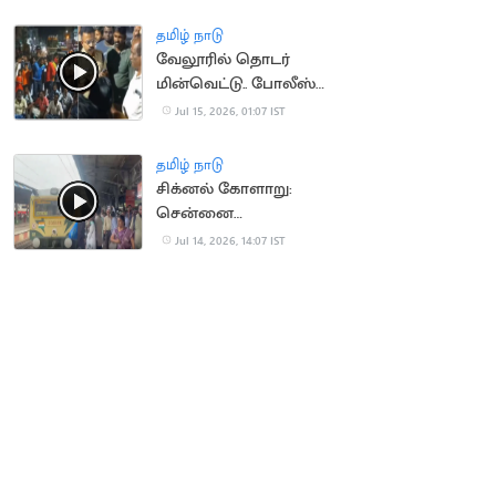
தமிழ் நாடு
வேலூரில் தொடர்
மின்வெட்டு.. போலீஸ்
பேச்சால் சர்ச்சை
Jul 15, 2026, 01:07 IST
தமிழ் நாடு
சிக்னல் கோளாறு:
சென்னை
கடற்கரையில் புறநகர்
Jul 14, 2026, 14:07 IST
ரயில்கள் நிறுத்தம்