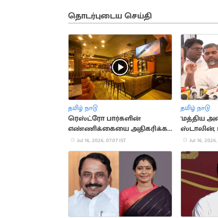
தொடர்புடைய செய்தி
தமிழ் நாடு
தமிழ் நாடு
ரெஸ்ட்ரோ பார்களின்
'மத்திய 
எண்ணிக்கையை அதிகரிக்க
ஸ்டாலின்,
TN அரசு திட்டம்?
குடும்பத்தி
Jul 16, 2026, 07:07 IST
Jul 16, 2026,