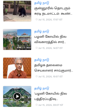
தமிழ் நாடு
குன்னூரில் தொடரும்
கரடி நடமாட்டம்: கூண்டு
வைக்க பொதுமக்கள்
Jul 15, 2026, 17:07 IST
கோரிக்கை
தமிழ் நாடு
பழனி கோயில் நில
விவகாரத்தில் சார்
பதிவாளர் கைதுக்கு
Jul 15, 2026, 14:07 IST
தடை
தமிழ் நாடு
தமிழக தலைமை
செயலாளர் சாய்குமார்
பதவிக்காலம் 6
Jul 15, 2026, 10:07 IST
மாதங்கள் நீட்டிப்பு
தமிழ் நாடு
'பழனி கோயில் நில
பத்திரப்பதிவு
செல்லாது'.. நீதிமன்றம்
Jul 15, 2026, 08:07 IST