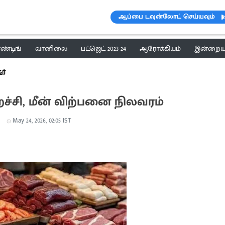
ஆப்பை டவுன்லோட் செய்யவும்
ெண்டிங்
வானிலை
பட்ஜெட் 2023-24
ஆரோக்கியம்
இன்றைய 
ர்
்சி, மீன் விற்பனை நிலவரம்
May 24, 2026, 02:05 IST