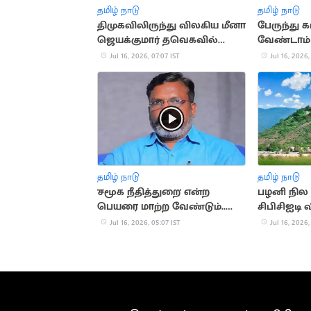
தமிழ் நாடு
தமிழ் நாடு
திமுகவிலிருந்து விலகிய மீனா
பேருந்து 
ஜெயக்குமார் தவெகவில்
வேண்டாம்
இணைகிறார்?
அறிவுறுத்
Jul 16, 2026, 07:07 IST
Jul 16, 2026,
தமிழ் நாடு
தமிழ் நாடு
'சமூக நீதித்துறை' என்ற
பழனி நில 
பெயரை மாற்ற வேண்டும்..
சிபிசிஐடி
திருமாவளவன்
Jul 16, 2026, 05:07 IST
Jul 16, 2026,