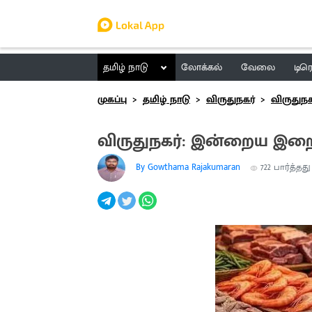
தமிழ் நாடு
லோக்கல்
வேலை
டிர
முகப்பு
தமிழ் நாடு
விருதுநகர்
விருதுநக
விருதுநகர்: இன்றைய இறைச
By Gowthama Rajakumaran
722
பார்த்தது