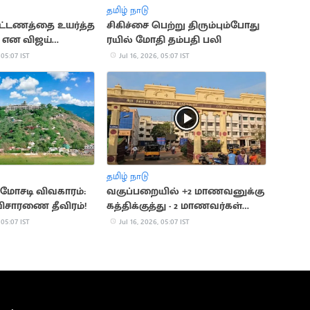
தமிழ் நாடு
கட்டணத்தை உயர்த்த
சிகிச்சை பெற்று திரும்பும்போது
 என விஜய்
ரயில் மோதி தம்பதி பலி
தல்?
 05:07 IST
Jul 16, 2026, 05:07 IST
தமிழ் நாடு
மோசடி விவகாரம்:
வகுப்பறையில் +2 மாணவனுக்கு
 விசாரணை தீவிரம்!
கத்திக்குத்து - 2 மாணவர்கள்
கைது
 05:07 IST
Jul 16, 2026, 05:07 IST