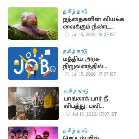
தமிழ் நாடு
நத்தைகளின் வியக்க
வைக்கும் நீண்ட
ஆயுள் கால
Jul 15, 2026, 18:07 IST
ரகசியங்கள்
தமிழ் நாடு
மத்திய அரசு
நிறுவனத்தில்
வேலைவாய்ப்பு
Jul 15, 2026, 17:07 IST
தமிழ் நாடு
பாங்காக் பார் தீ
விபத்து: பலி
எண்ணிக்கை 32 ஆக
Jul 15, 2026, 17:07 IST
உயர்வு
தமிழ் நாடு
செப்டம்பரில்