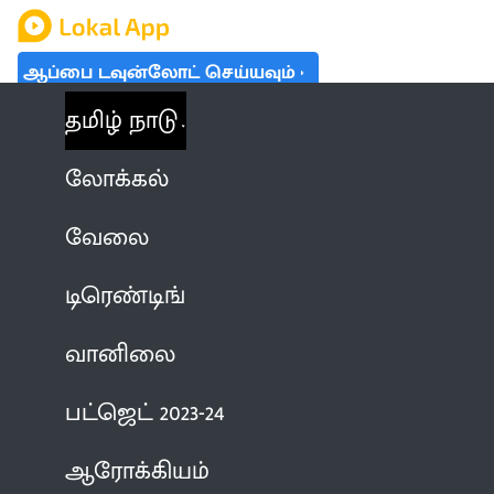
ஆப்பை டவுன்லோட் செய்யவும்
தமிழ் நாடு
லோக்கல்
வேலை
டிரெண்டிங்
வானிலை
பட்ஜெட் 2023-24
ஆரோக்கியம்