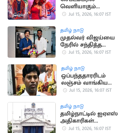
வெளியாகும்
ஹிப்ஹாப் ஆதியின்
Jul 15, 2026, 16:07 IST
'மீசையை முறுக்கு 2'
தமிழ் நாடு
முதல்வர் விஜய்யை
நேரில் சந்தித்த
கிரிக்கெட் வீரர் சாய்
Jul 15, 2026, 16:07 IST
சுதர்சன்
தமிழ் நாடு
ஒப்பந்ததாரரிடம்
லஞ்சம் வாங்கிய
தவெக ஊராட்சித்
Jul 15, 2026, 16:07 IST
தலைவர் கைது
தமிழ் நாடு
தமிழ்நாட்டில் ஐஏஎஸ்
அதிகாரிகள்
இடமாற்றம்: புதிய
Jul 15, 2026, 16:07 IST