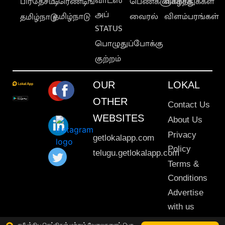
வாட்ஸ்
பிரதேசம்
டிரெண்டிங்
பெண்களுக்காக
வாழ்த்துக்கள்
அப்
தமிழ்நாடு
வைரல்
விளம்பரங்கள்
தமிழ்நாடு
STATUS
பொழுதுப்போக்கு
குற்றம்
OUR
LOKAL
OTHER
Contact Us
WEBSITES
About Us
Privacy
getlokalapp.com
Policy
telugu.getlokalapp.com
Terms &
Conditions
Advertise
with us
Sitemap
சமீபத்திய செய்திகள் மற்றும் வேலைகளைப் பெற