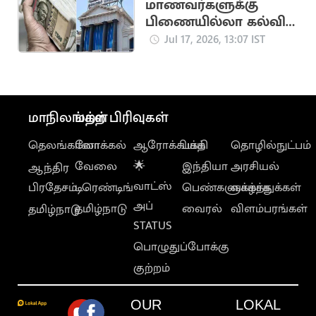
மாணவர்களுக்கு
பிணையில்லா கல்விக்
கடன்... அமைச்சர்
Jul 17, 2026, 13:07 IST
அறிவிப்பு
மாநிலங்கள்
மற்ற பிரிவுகள்
தெலங்கானா
லோக்கல்
ஆரோக்கியம்
பக்தி
தொழில்நுட்பம்
வேலை
🌟
இந்தியா
அரசியல்
ஆந்திர
வாட்ஸ்
பிரதேசம்
டிரெண்டிங்
பெண்களுக்காக
வாழ்த்துக்கள்
அப்
தமிழ்நாடு
வைரல்
விளம்பரங்கள்
தமிழ்நாடு
STATUS
பொழுதுப்போக்கு
குற்றம்
OUR
LOKAL