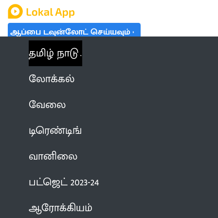
ஆப்பை டவுன்லோட் செய்யவும்
தமிழ் நாடு
லோக்கல்
வேலை
டிரெண்டிங்
வானிலை
பட்ஜெட் 2023-24
ஆரோக்கியம்