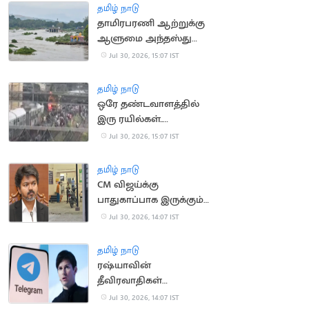
பர்வேஸ் தகவல்
தமிழ் நாடு
தாமிரபரணி ஆற்றுக்கு
ஆளுமை அந்தஸ்து
வழங்கிய நீதிமன்றம்
Jul 30, 2026, 15:07 IST
தமிழ் நாடு
ஒரே தண்டவாளத்தில்
இரு ரயில்கள்..
சென்னை எழும்பூரில்
Jul 30, 2026, 15:07 IST
பரபரப்பு
தமிழ் நாடு
CM விஜய்க்கு
பாதுகாப்பாக இருக்கும்
காவலர்கள் 11 பேருக்கு
Jul 30, 2026, 14:07 IST
வாந்தி மயக்கம்
தமிழ் நாடு
ரஷ்யாவின்
தீவிரவாதிகள்
பட்டியலில் டெலிகிராம்
Jul 30, 2026, 14:07 IST