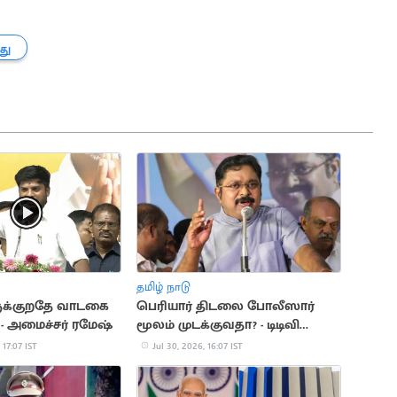
து
தமிழ் நாடு
ருக்குறதே வாடகை
பெரியார் திடலை போலீஸார்
." - அமைச்சர் ரமேஷ்
மூலம் முடக்குவதா? - டிடிவி
தினகரன் கண்டனம்
 17:07 IST
Jul 30, 2026, 16:07 IST