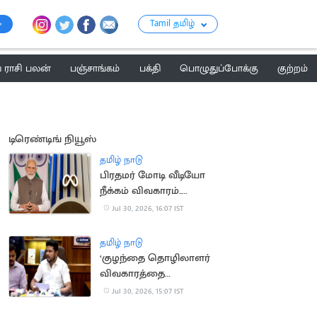
Tamil தமிழ்
ராசி பலன்
பஞ்சாங்கம்
பக்தி
பொழுதுப்போக்கு
குற்றம்
டிரெண்டிங் நியூஸ்
தமிழ் நாடு
பிரதமர் மோடி வீடியோ
நீக்கம் விவகாரம்..
மெட்டாவுக்கு மீண்டும்
Jul 30, 2026, 16:07 IST
சம்மன்
தமிழ் நாடு
‘குழந்தை தொழிலாளர்
விவகாரத்தை
கண்காணிக்க சிறப்பு
Jul 30, 2026, 15:07 IST
குழு’.. அமைச்சர்