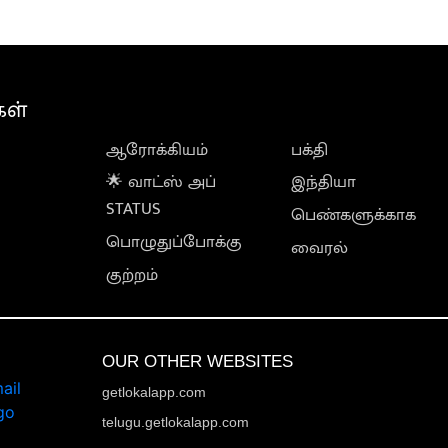
கள்
ஆரோக்கியம்
பக்தி
🌟 வாட்ஸ் அப்
இந்தியா
STATUS
பெண்களுக்காக
பொழுதுப்போக்கு
வைரல்
குற்றம்
OUR OTHER WEBSITES
getlokalapp.com
telugu.getlokalapp.com