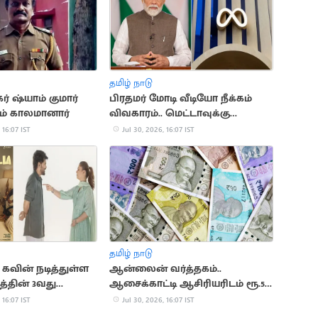
தமிழ் நாடு
ர் ஷ்யாம் குமார்
பிரதமர் மோடி வீடியோ நீக்கம்
ம் காலமானார்
விவகாரம்.. மெட்டாவுக்கு
மீண்டும் சம்மன்
 16:07 IST
Jul 30, 2026, 16:07 IST
தமிழ் நாடு
 கவின் நடித்துள்ள
ஆன்லைன் வர்த்தகம்..
த்தின் 3வது
ஆசைக்காட்டி ஆசிரியரிடம் ரூ.57
புரோமோ வெளியீடு
லட்சம் மோசடி
 16:07 IST
Jul 30, 2026, 16:07 IST