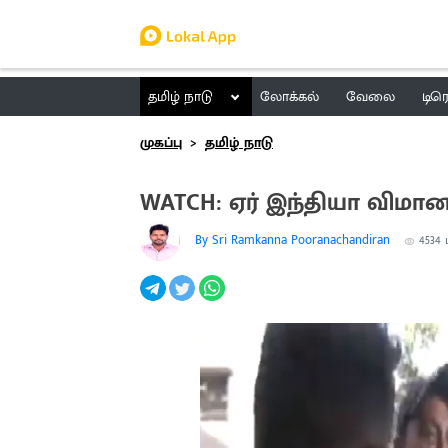
தமிழ் நாடு
லோக்கல்
வேலை
டிர
முகப்பு
தமிழ் நாடு
WATCH: ஏர் இந்தியா விமா
By Sri Ramkanna Pooranachandiran
4534