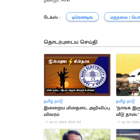
டேக்ஸ் :
டிரெண்டிங்
மற்றவை / பொ
தொடர்புடைய செய்தி
தமிழ் நாடு
தமிழ் நாடு
இன்றைய மின்தடை அறிவிப்பு
"நாங்க இ
விவரம்
வீடு தான்.
Jul 31, 2026, 00:07 IST
Jul 30, 2026,