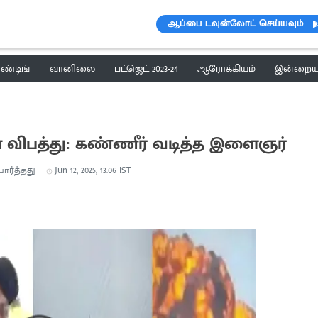
ஆப்பை டவுன்லோட் செய்யவும்
ெண்டிங்
வானிலை
பட்ஜெட் 2023-24
ஆரோக்கியம்
இன்றைய 
ன விபத்து: கண்ணீர் வடித்த இளைஞர்
பார்த்தது
Jun 12, 2025, 13:06 IST