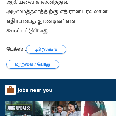
ஆகியவை காலனித்துவ
அடிமைத்தனத்திற்கு எதிரான பரவலான
எதிர்ப்பைத் தூண்டின" என
கூறப்பட்டுள்ளது.
டேக்ஸ் :
டிரெண்டிங்
மற்றவை / பொது
Jobs near you