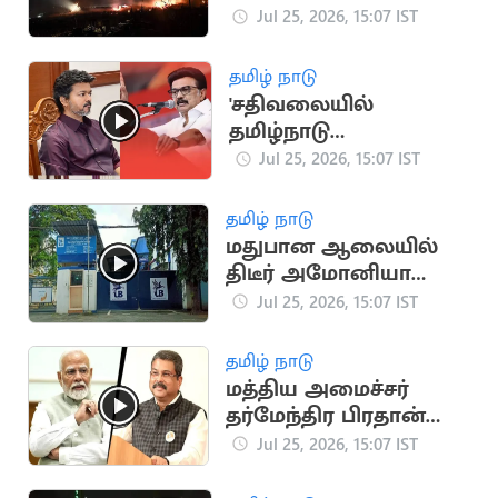
காயம்
Jul 25, 2026, 15:07 IST
தமிழ் நாடு
'சதிவலையில்
தமிழ்நாடு
முதலமைச்சர் சிக்கக்
Jul 25, 2026, 15:07 IST
கூடாது' -
மு.க.ஸ்டாலின்
தமிழ் நாடு
எச்சரிக்கை
மதுபான ஆலையில்
திடீர் அமோனியா
வாயு கசிவு
Jul 25, 2026, 15:07 IST
தமிழ் நாடு
மத்திய அமைச்சர்
தர்மேந்திர பிரதான்
ராஜினாமா
Jul 25, 2026, 15:07 IST