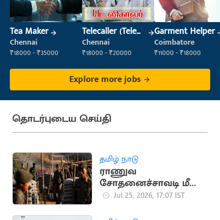
Tea Maker
Telecaller (Tele
Garment Helper
Sales)
Chennai
Chennai
Coimbatore
₹18000 - ₹35000
₹18000 - ₹20000
₹11000 - ₹18000
Explore more jobs
தொடர்புடைய செய்தி
தமிழ் நாடு
ராணுவ
சோதனைச்சாவடி மீது
பயங்கரவாத
Jul 25, 2026, 17:07 IST
தாக்குதல்: 5 வீரர்கள்
பலி