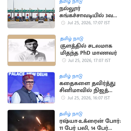
தமிழ் நாடு
நல்லூர்
சுங்கச்சாவடியில் 3வது
முறையாக கட்டணம்
Jul 25, 2026, 17:07 IST
உயர்வு
தமிழ் நாடு
குளத்தில் சடலமாக
மிதந்த PhD மாணவர்
Jul 25, 2026, 17:07 IST
தமிழ் நாடு
கதைகளை தவிர்த்து
சினிமாவில் நிஜத்தை
காட்டுங்கள்: உமர்
Jul 25, 2026, 16:07 IST
அப்துல்லா
தமிழ் நாடு
ரஷ்யா-உக்ரைன் போர்:
11 பேர் பலி, 14 பேர்