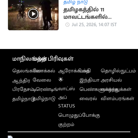
தமிழ் நாடு
தமிழகத்தில் 11
மாவட்டங்களில்
கனமழை எச்சரிக்கை
Jul 25, 2026, 14:07 IST
மாநிலங்கள்
மற்ற பிரிவுகள்
தெலங்கானா
லோக்கல்
ஆரோக்கியம்
பக்தி
தொழில்நுட்பம்
வேலை
🌟
இந்தியா
அரசியல்
ஆந்திர
வாட்ஸ்
பிரதேசம்
டிரெண்டிங்
பெண்களுக்காக
வாழ்த்துக்கள்
அப்
தமிழ்நாடு
வைரல்
விளம்பரங்கள்
தமிழ்நாடு
STATUS
பொழுதுப்போக்கு
குற்றம்