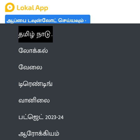
ஆப்பை டவுன்லோட் செய்யவும்
தமிழ் நாடு
லோக்கல்
வேலை
டிரெண்டிங்
வானிலை
பட்ஜெட் 2023-24
ஆரோக்கியம்