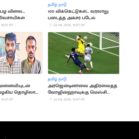
தமிழ் நாடு
்பழ விலை...
100 விக்கெட்டுகள்... வரலாறு
 விவசாயிகள்
படைத்த அக்சர் படேல்
 16:07 IST
Jul 04, 2026, 16:07 IST
தமிழ் நாடு
 மனைவியுடன்
அர்ஜென்டினாவை அதிரவைத்த
 பழகிய தொழிலாளி
வோஜின்ஹாவுக்கு மெஸ்சி
 பேர் கைது
பாராட்டு
 15:07 IST
Jul 04, 2026, 15:07 IST