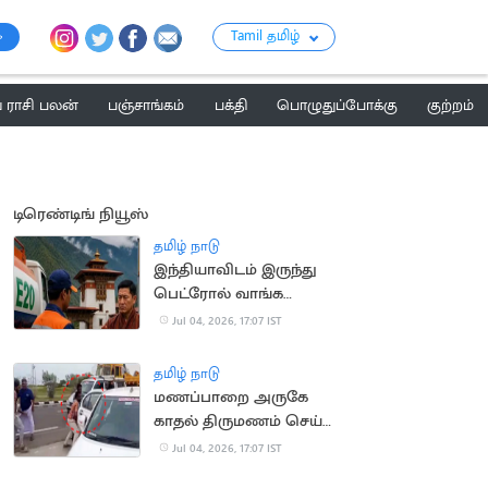
Tamil தமிழ்
ராசி பலன்
பஞ்சாங்கம்
பக்தி
பொழுதுப்போக்கு
குற்றம்
டிரெண்டிங் நியூஸ்
தமிழ் நாடு
இந்தியாவிடம் இருந்து
பெட்ரோல் வாங்க
பூடான் மறுப்பு
Jul 04, 2026, 17:07 IST
தமிழ் நாடு
மணப்பாறை அருகே
காதல் திருமணம் செய்த
பெண் கடத்தல்
Jul 04, 2026, 17:07 IST