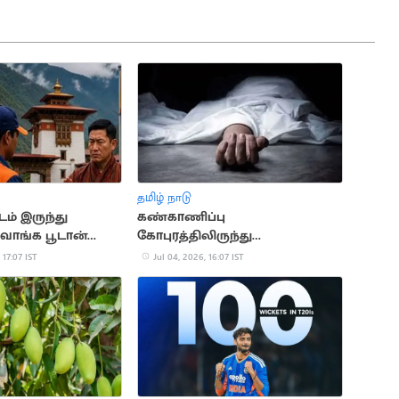
தமிழ் நாடு
ம் இருந்து
கண்காணிப்பு
வாங்க பூடான்
கோபுரத்திலிருந்து
தொழிலாளர்கள் தவறி விழுந்து
 17:07 IST
Jul 04, 2026, 16:07 IST
உயிரிழப்பு