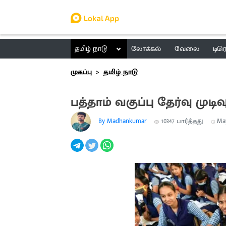
தமிழ் நாடு
லோக்கல்
வேலை
டிர
முகப்பு
தமிழ் நாடு
பத்தாம் வகுப்பு தேர்வு 
By Madhankumar
10347
பார்த்தது
May