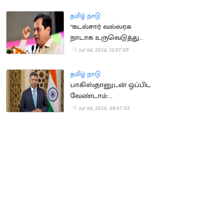
ஷாக்
தமிழ் நாடு
“கடல்சார் வல்லரசு
நாடாக உருவெடுத்து
வரும் இந்தியா”.. மத்திய
Jul 04, 2026, 12:07 IST
அமைச்சர் பெருமிதம்
தமிழ் நாடு
பாகிஸ்தானுடன் ஒப்பிட
வேண்டாம்:
சீனாவுக்கான இந்திய
Jul 04, 2026, 08:07 IST
தூதர் விக்ரம் துரைசாமி