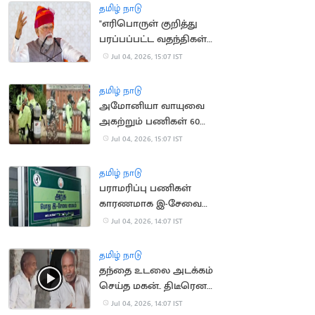
தமிழ் நாடு
"எரிபொருள் குறித்து
பரப்பப்பட்ட வதந்திகள்
பொய்யாக்கப்பட்டன"..
Jul 04, 2026, 15:07 IST
பிரதமர் மோடி
தமிழ் நாடு
அமோனியா வாயுவை
அகற்றும் பணிகள் 60
சதவீதம் நிறைவு..
Jul 04, 2026, 15:07 IST
ஆட்சியர் தகவல்
தமிழ் நாடு
பராமரிப்பு பணிகள்
காரணமாக இ-சேவை
இணையதளம் முடக்கம்
Jul 04, 2026, 14:07 IST
தமிழ் நாடு
தந்தை உடலை அடக்கம்
செய்த மகன்.. திடீரென
உயிருடன் திரும்பியதால்
Jul 04, 2026, 14:07 IST