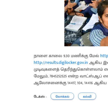
நாளை காலை 9.30 மணிக்கு மேல்
http
http://results.digilocker.gov.in
ஆகிய இணை
முடிவுகளைத் தெரிந்துகொள்ளலாம் என 
மேலும், 7845252525 என்ற வாட்ஸ்ஆப் 
ஆலோசனைக்கு 14417, 104, 14416 ஆக
டேக்ஸ் :
லோக்கல்
கல்வி