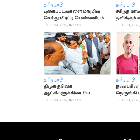
தமிழ் நாடு
தமிழ் நாடு
புகைப்படங்களை மார்பிங்
சரிந்த மாம
செய்து மிரட்டி பெண்ணிடம்
தவிக்கும்
பணம் பறிப்பு
Jul 04, 2026, 16:07 IST
Jul 04, 2026,
தமிழ் நாடு
தமிழ் நாடு
திமுக-தவெக
நண்பரின்
ஆட்சிகளுக்கிடையே
நெருங்கி
வேறுபாடில்லை - நயினார்
கொலை.. 3
Jul 04, 2026, 16:07 IST
Jul 04, 2026,
நாகேந்திரன்