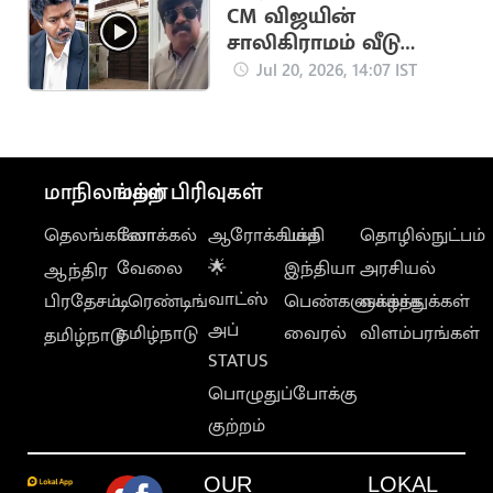
அமைச்சர்
CM விஜயின்
நிர்மல்குமார்
சாலிகிராமம் வீடு
இடிப்பு.. நடிகர்
Jul 20, 2026, 14:07 IST
குட்டிப்புலி சரவணன்
வேதனை
மாநிலங்கள்
மற்ற பிரிவுகள்
தெலங்கானா
லோக்கல்
ஆரோக்கியம்
பக்தி
தொழில்நுட்பம்
வேலை
🌟
இந்தியா
அரசியல்
ஆந்திர
வாட்ஸ்
பிரதேசம்
டிரெண்டிங்
பெண்களுக்காக
வாழ்த்துக்கள்
அப்
தமிழ்நாடு
வைரல்
விளம்பரங்கள்
தமிழ்நாடு
STATUS
பொழுதுப்போக்கு
குற்றம்
OUR
LOKAL