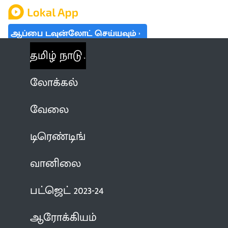
ஆப்பை டவுன்லோட் செய்யவும்
தமிழ் நாடு
லோக்கல்
வேலை
டிரெண்டிங்
வானிலை
பட்ஜெட் 2023-24
ஆரோக்கியம்