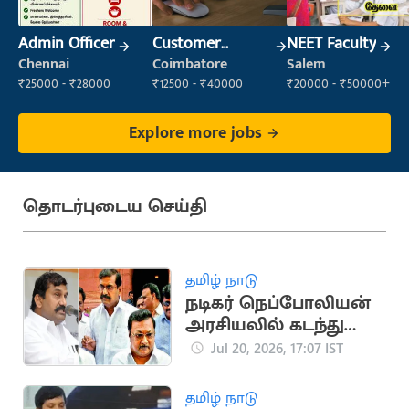
Admin Officer
Customer
NEET Faculty
Support Officer
Chennai
Coimbatore
Salem
₹25000 - ₹28000
₹12500 - ₹40000
₹20000 - ₹50000+
Explore more jobs
தொடர்புடைய செய்தி
தமிழ் நாடு
நடிகர் நெப்போலியன்
அரசியலில் கடந்து
வந்த முக்கிய
Jul 20, 2026, 17:07 IST
நிகழ்வுகள்
தமிழ் நாடு