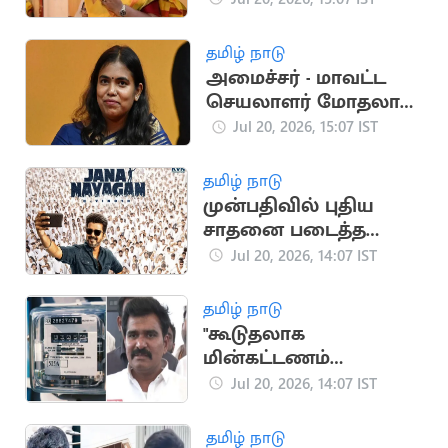
அறிவிப்பு
தமிழ் நாடு
அமைச்சர் - மாவட்ட
செயலாளர் மோதலால்
தவெக பொதுக்கூட்டம்
Jul 20, 2026, 15:07 IST
ரத்து
தமிழ் நாடு
முன்பதிவில் புதிய
சாதனை படைத்த
ஜனநாயகன்
Jul 20, 2026, 14:07 IST
தமிழ் நாடு
"கூடுதலாக
மின்கட்டணம்
செலுத்தியிருந்தால்
Jul 20, 2026, 14:07 IST
கழித்துக்
கொள்ளப்படும்"..
தமிழ் நாடு