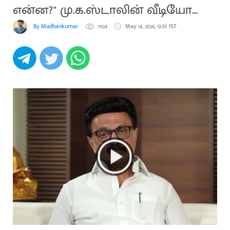
என்ன?" மு.க.ஸ்டாலின் வீடியோ
வெளியீடு
By Madhankumar
11124
May 14, 2026, 13:05 IST