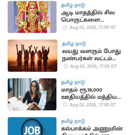
நிபுணர்கள் கணிப்பு
தமிழ் நாடு
ஆடி மாதத்தில் சில
பொருட்களை
வாங்கினால் பண
Aug 02, 2026, 17:08 IST
நஷ்டம் ஏற்படுமா?
தமிழ் நாடு
வயது வளரும் போது
நண்பர்கள் வட்டம்
சுருங்குவது ஏன்?
Aug 02, 2026, 17:08 IST
தமிழ் நாடு
மாதம் ரூ.18,000
ஊதியத்தில் மத்திய
அரசின்கீழ் புதிய
Aug 02, 2026, 17:08 IST
வேலைவாய்ப்பு
அறிவிப்பு
தமிழ் நாடு
கல்பாக்கம் அணுமின்