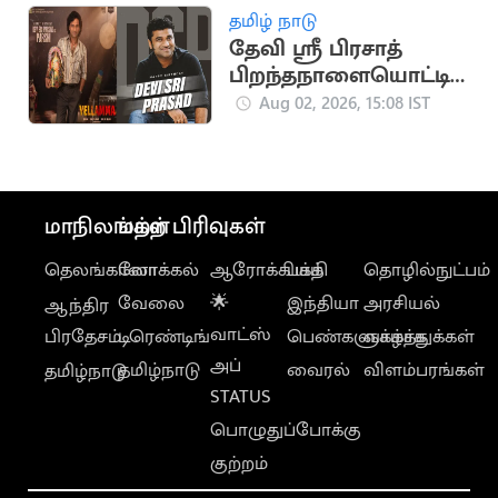
தமிழ் நாடு
தேவி ஸ்ரீ பிரசாத்
பிறந்தநாளையொட்டி
போஸ்டர் வெளியிட்ட
Aug 02, 2026, 15:08 IST
படக்குழு
மாநிலங்கள்
மற்ற பிரிவுகள்
தெலங்கானா
லோக்கல்
ஆரோக்கியம்
பக்தி
தொழில்நுட்பம்
வேலை
🌟
இந்தியா
அரசியல்
ஆந்திர
வாட்ஸ்
பிரதேசம்
டிரெண்டிங்
பெண்களுக்காக
வாழ்த்துக்கள்
அப்
தமிழ்நாடு
வைரல்
விளம்பரங்கள்
தமிழ்நாடு
STATUS
பொழுதுப்போக்கு
குற்றம்