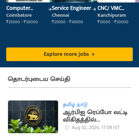
Computer
Service Engineer
CNC/ VMC
Operator
Operator
Coimbatore
Chennai
Kanchipuram
₹25000 - ₹30000
₹25000 - ₹45000
₹15000 - ₹30000
Explore more jobs
தொடர்புடைய செய்தி
தமிழ் நாடு
ஆர்பிஐ ரெப்போ வட்டி
விகிதத்தில்
மாற்றமில்லை:
Aug 02, 2026, 17:08 IST
பொருளாதார