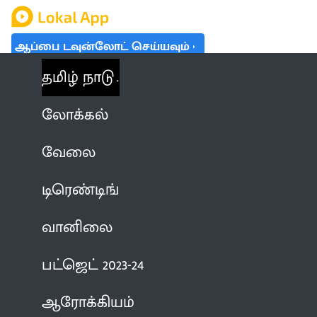
ஆப்பை டவுன்லோட் செய்யவும்
தமிழ் நாடு
லோக்கல்
வேலை
டிரெண்டிங்
வானிலை
பட்ஜெட் 2023-24
ஆரோக்கியம்