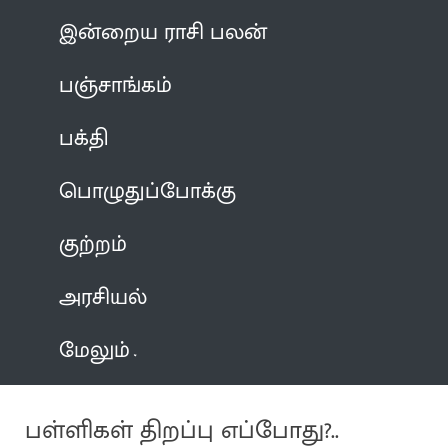
இன்றைய ராசி பலன்
பஞ்சாங்கம்
பக்தி
பொழுதுப்போக்கு
குற்றம்
அரசியல்
மேலும்
பள்ளிகள் திறப்பு எப்போது?..