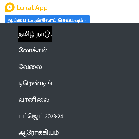
ஆப்பை டவுன்லோட் செய்யவும்
தமிழ் நாடு
லோக்கல்
வேலை
டிரெண்டிங்
வானிலை
பட்ஜெட் 2023-24
ஆரோக்கியம்