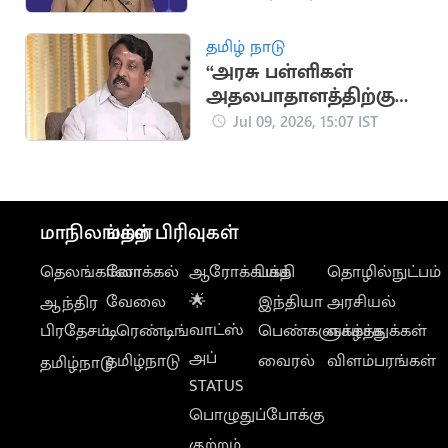
அறிந்தது”.. பிரதமர்
மோடி
தமிழ் நாடு
“அரசு பள்ளிகள்
அதலபாதாளத்திற்கு
சென்று
Jul 09, 2026, 15:07 IST
கொண்டிருக்கிறதா?”..
நயினார் கேள்வி
மாநிலங்கள்
மற்ற பிரிவுகள்
தெலங்கானா
லோக்கல்
ஆரோக்கியம்
பக்தி
தொழில்நுட்பம்
வேலை
🌟
இந்தியா
அரசியல்
ஆந்திர
வாட்ஸ்
பிரதேசம்
டிரெண்டிங்
பெண்களுக்காக
வாழ்த்துக்கள்
அப்
தமிழ்நாடு
வைரல்
விளம்பரங்கள்
தமிழ்நாடு
STATUS
பொழுதுப்போக்கு
குற்றம்