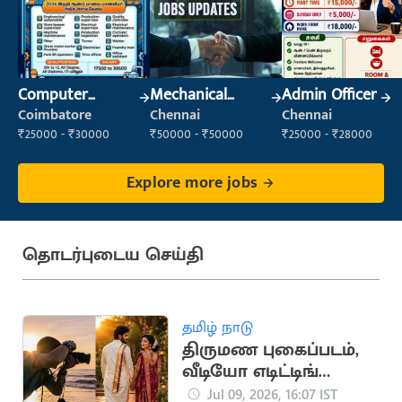
Computer
Mechanical
Admin Officer
Operator
Engineer
Coimbatore
Chennai
Chennai
₹25000 - ₹30000
₹50000 - ₹50000
₹25000 - ₹28000
Explore more jobs
தொடர்புடைய செய்தி
தமிழ் நாடு
திருமண புகைப்படம்,
வீடியோ எடிட்டிங்
பயிற்சி: தமிழக அரசு
Jul 09, 2026, 16:07 IST