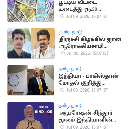
பூட்டிய வீட்டை
உடைத்து ரூ.50
ஆயிரம், வெள்ளி
Jul 09, 2026, 16:07 IST
கொலுசு திருட்டு
தமிழ் நாடு
திருச்சி கிழக்கில் ஜான்
ஆரோக்கியசாமி
போட்டி?
Jul 09, 2026, 15:07 IST
தமிழ் நாடு
இந்தியா - பாகிஸ்தான்
மோதல் குறித்து
அமெரிக்க அதிபர்
Jul 09, 2026, 15:07 IST
டிரம்ப் பேச்சு
தமிழ் நாடு
“ஆபரேஷன் சிந்தூர்
மூலம் இந்தியாவின்
கட்டமைப்பை உலகம்
Jul 09, 2026, 15:07 IST