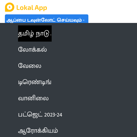
ஆப்பை டவுன்லோட் செய்யவும்
தமிழ் நாடு
லோக்கல்
வேலை
டிரெண்டிங்
வானிலை
பட்ஜெட் 2023-24
ஆரோக்கியம்