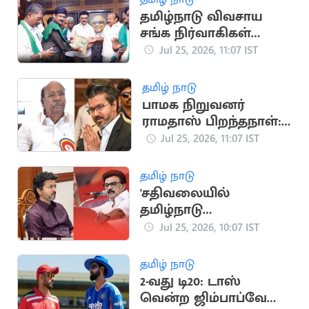
தமிழ்நாடு விவசாய
சங்க நிர்வாகிகள்
மு.க.ஸ்டாலினுடன்
Jul 25, 2026, 11:07 IST
சந்திப்பு
தமிழ் நாடு
பாமக நிறுவனர்
ராமதாஸ் பிறந்தநாள்:
முதல்வர் விஜய்
Jul 25, 2026, 11:07 IST
வாழ்த்து
தமிழ் நாடு
'சதிவலையில்
தமிழ்நாடு
முதலமைச்சர் சிக்கக்
Jul 25, 2026, 10:07 IST
கூடாது' -
மு.க.ஸ்டாலின்
தமிழ் நாடு
எச்சரிக்கை
2-வது டி20: டாஸ்
வென்ற ஜிம்பாப்வே