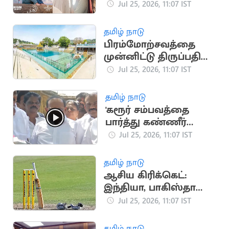
ரூ.12.3 கோடி வசூல்!
Jul 25, 2026, 11:07 IST
தமிழ் நாடு
பிரம்மோற்சவத்தை
முன்னிட்டு திருப்பதி
ஏழுமலையான்
Jul 25, 2026, 11:07 IST
கோயில் தெப்பக்குளம்
தற்காலிகமாக மூடல்
தமிழ் நாடு
'கரூர் சம்பவத்தை
பார்த்து கண்ணீர்
வரல'.. ரகுபதி
Jul 25, 2026, 11:07 IST
விமர்சனம்
தமிழ் நாடு
ஆசிய கிரிக்கெட்:
இந்தியா, பாகிஸ்தான்
அணிகள் நேரடியாக
Jul 25, 2026, 11:07 IST
காலிறுதிக்கு தகுதி
தமிழ் நாடு