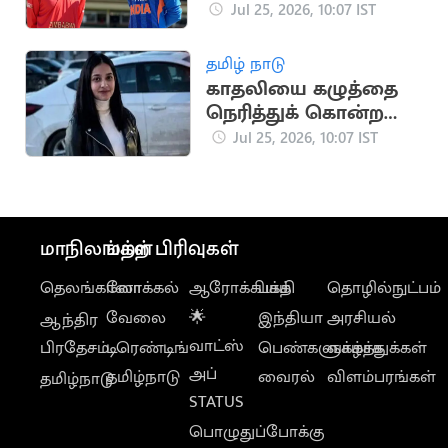
அணி பந்துவீச்சு
Jul 25, 2026, 10:07 IST
தேர்வு
தமிழ் நாடு
காதலியை கழுத்தை
நெரித்துக் கொன்ற
காதலன்
Jul 25, 2026, 10:07 IST
மாநிலங்கள்
மற்ற பிரிவுகள்
தெலங்கானா
லோக்கல்
ஆரோக்கியம்
பக்தி
தொழில்நுட்பம்
வேலை
🌟
இந்தியா
அரசியல்
ஆந்திர
வாட்ஸ்
பிரதேசம்
டிரெண்டிங்
பெண்களுக்காக
வாழ்த்துக்கள்
அப்
தமிழ்நாடு
வைரல்
விளம்பரங்கள்
தமிழ்நாடு
STATUS
பொழுதுப்போக்கு