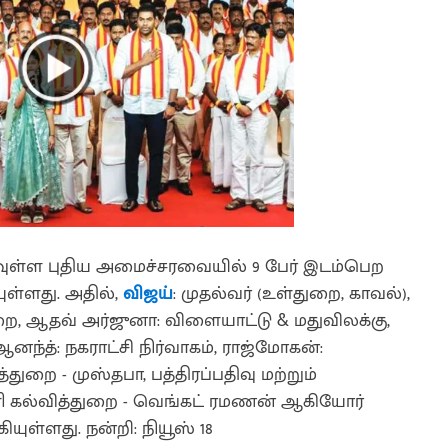
ள புதிய அமைச்சரவையில் 9 பேர் இடம்பெற
ுள்ளது. அதில்,
விஜய்
: முதல்வர் (உள்துறை, காவல்),
, ஆதவ் அர்ஜுனா: விளையாட்டு & மதுவிலக்கு,
ன்.ஆனந்த்: நகராட்சி நிர்வாகம், ராஜ்மோகன்:
துறை - முஸ்தபா, பத்திரப்பதிவு மற்றும்
ி கல்வித்துறை - வெங்கட் ரமணன் ஆகியோர்
ள்ளது. நன்றி: நியூஸ் 18