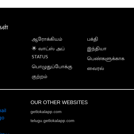
கள்
ஆரோக்கியம்
பக்தி
🌟 வாட்ஸ் அப்
இந்தியா
STATUS
பெண்களுக்காக
பொழுதுப்போக்கு
வைரல்
குற்றம்
OUR OTHER WEBSITES
getlokalapp.com
telugu.getlokalapp.com