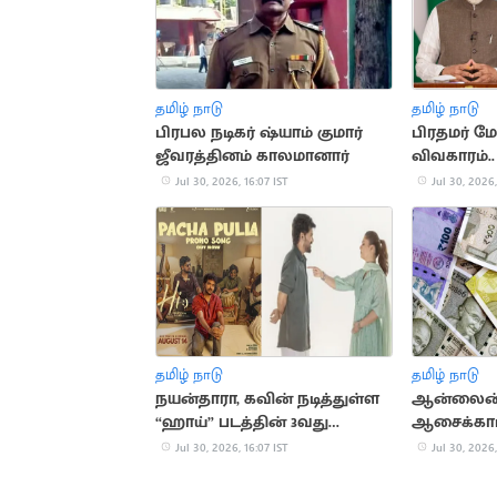
தமிழ் நாடு
தமிழ் நாடு
பிரபல நடிகர் ஷ்யாம் குமார்
பிரதமர் மோ
ஜீவரத்தினம் காலமானார்
விவகாரம்..
மீண்டும் ச
Jul 30, 2026, 16:07 IST
Jul 30, 2026,
தமிழ் நாடு
தமிழ் நாடு
நயன்தாரா, கவின் நடித்துள்ள
ஆன்லைன் வ
“ஹாய்” படத்தின் 3வது
ஆசைக்காட்
பாடலின் புரோமோ வெளியீடு
ரூ.57 லட்ச
Jul 30, 2026, 16:07 IST
Jul 30, 2026,