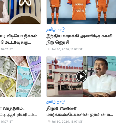
தமிழ் நாடு
டி வீடியோ நீக்கம்
இந்திய ஹாக்கி அணிக்கு காவி
 மெட்டாவுக்கு
நிற ஜெர்சி
ம்மன்
 16:07 IST
Jul 30, 2026, 16:07 IST
தமிழ் நாடு
ர்த்தகம்..
திமுக எம்எல்ஏ
டி ஆசிரியரிடம்
மார்க்கண்டேயனின் ஜாமின் மனு
ம் மோசடி
தள்ளுபடி
 16:07 IST
Jul 30, 2026, 15:07 IST