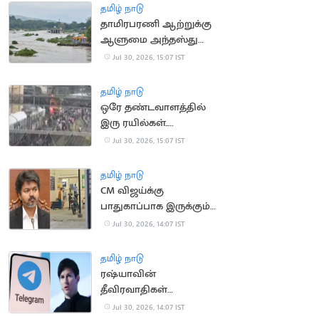
பர்வேஸ் தகவல்
தமிழ் நாடு
தாமிரபரணி ஆற்றுக்கு
ஆளுமை அந்தஸ்து
வழங்கிய நீதிமன்றம்
Jul 30, 2026, 15:07 IST
தமிழ் நாடு
ஒரே தண்டவாளத்தில்
இரு ரயில்கள்..
சென்னை எழும்பூரில்
Jul 30, 2026, 15:07 IST
பரபரப்பு
தமிழ் நாடு
CM விஜய்க்கு
பாதுகாப்பாக இருக்கும்
காவலர்கள் 11 பேருக்கு
Jul 30, 2026, 14:07 IST
வாந்தி மயக்கம்
தமிழ் நாடு
ரஷ்யாவின்
தீவிரவாதிகள்
பட்டியலில் டெலிகிராம்
Jul 30, 2026, 14:07 IST