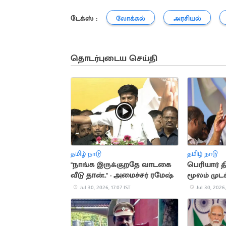
டேக்ஸ் :
லோக்கல்
அரசியல்
தொடர்புடைய செய்தி
தமிழ் நாடு
தமிழ் நாடு
"நாங்க இருக்குறதே வாடகை
பெரியார்
வீடு தான்.." - அமைச்சர் ரமேஷ்
மூலம் முடக
தினகரன் 
Jul 30, 2026, 17:07 IST
Jul 30, 2026,