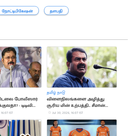
நோட்டிபிகேஷன்
தளபதி
தமிழ் நாடு
 திடலை போலீஸார்
விளைநிலங்களை அழித்து
்குவதா? - டிடிவி
சூரிய மின் உற்பத்தி.. சீமான்
கண்டனம்
கண்டனம்
 16:07 IST
Jul 30, 2026, 16:07 IST