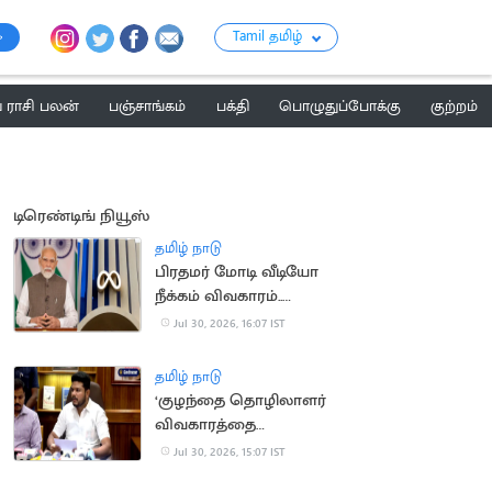
Tamil தமிழ்
ராசி பலன்
பஞ்சாங்கம்
பக்தி
பொழுதுப்போக்கு
குற்றம்
டிரெண்டிங் நியூஸ்
தமிழ் நாடு
பிரதமர் மோடி வீடியோ
நீக்கம் விவகாரம்..
மெட்டாவுக்கு மீண்டும்
Jul 30, 2026, 16:07 IST
சம்மன்
தமிழ் நாடு
‘குழந்தை தொழிலாளர்
விவகாரத்தை
கண்காணிக்க சிறப்பு
Jul 30, 2026, 15:07 IST
குழு’.. அமைச்சர்