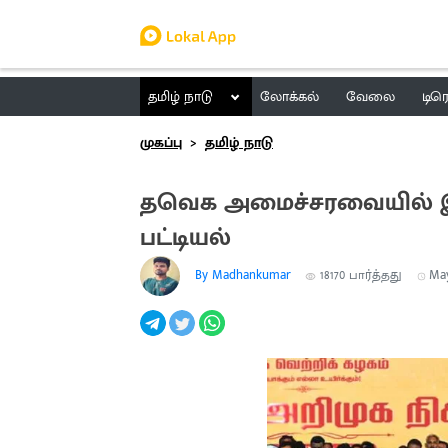
தமிழ் நாடு
லோக்கல்
வேலை
டிர
முகப்பு
தமிழ் நாடு
தவெக அமைச்சரவையில் இடம
பட்டியல்
By Madhankumar
18170
பார்த்தது
May