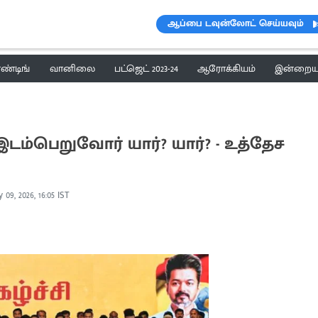
ஆப்பை டவுன்லோட் செய்யவும்
ெண்டிங்
வானிலை
பட்ஜெட் 2023-24
ஆரோக்கியம்
இன்றைய 
்பெறுவோர் யார்? யார்? - உத்தேச
 09, 2026, 16:05 IST