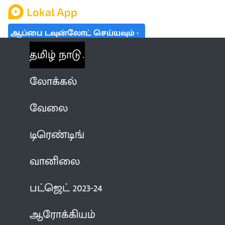
ஆப்பை டவுன்லோட் செய்யவும்
தமிழ் நாடு
லோக்கல்
வேலை
டிரெண்டிங்
வானிலை
பட்ஜெட் 2023-24
ஆரோக்கியம்