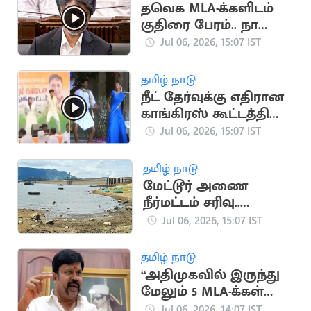
தவெக MLA-க்களிடம்
குதிரை பேரம்.. நாளை
விசாரணை
Jul 06, 2026, 15:07 IST
தமிழ் நாடு
நீட் தேர்வுக்கு எதிரான
காங்கிரஸ் கூட்டத்தில்
'அப்படி போடு'
Jul 06, 2026, 15:07 IST
பாடலுக்கு நடனம்
தமிழ் நாடு
மேட்டூர் அணை
நீர்மட்டம் சரிவு..
டெல்டா விவசாயிகள்
Jul 06, 2026, 15:07 IST
கவலை
தமிழ் நாடு
“அதிமுகவில் இருந்து
மேலும் 5 MLA-க்கள்
ராஜினாமா”.. கே.சி.
Jul 06, 2026, 14:07 IST