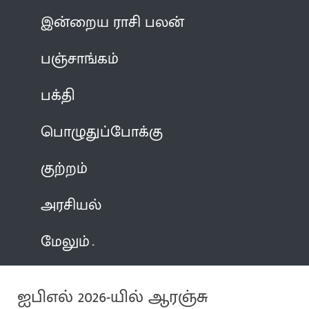
இன்றைய ராசி பலன்
பஞ்சாங்கம்
பக்தி
பொழுதுப்போக்கு
குற்றம்
அரசியல்
மேலும்
ஐபிஎல் 2026-யில் ஆரஞ்சு