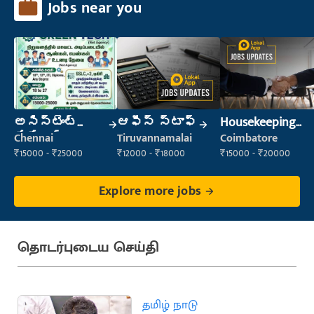
Jobs near you
అసిస్టెంట్
ఆఫీస్ స్టాఫ్
Housekeeping
మేనేజర్
Staff
Chennai
Tiruvannamalai
Coimbatore
(Housekeeping)
₹15000 - ₹25000
₹12000 - ₹18000
₹15000 - ₹20000
Explore more jobs
தொடர்புடைய செய்தி
தமிழ் நாடு