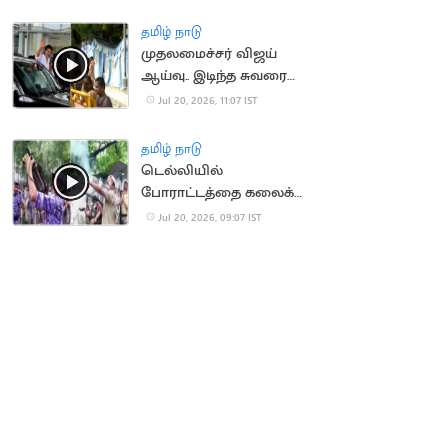
தமிழ் நாடு
முதலமைச்சர் விஜய்
ஆய்வு.. இடிந்த சுவரை
துணியால் மறைத்ததால்
Jul 20, 2026, 11:07 IST
சர்ச்சை
தமிழ் நாடு
டெல்லியில்
போராட்டத்தை கலைக்க
கண்ணீர் புகைகுண்டு
Jul 20, 2026, 09:07 IST
வீச்சு