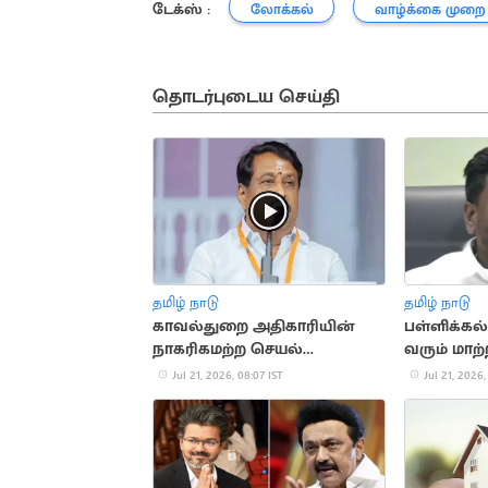
டேக்ஸ் :
லோக்கல்
வாழ்க்கை முறை
தொடர்புடைய செய்தி
தமிழ் நாடு
தமிழ் நாடு
காவல்துறை அதிகாரியின்
பள்ளிக்கல்
நாகரிகமற்ற செயல்
வரும் மாற்
கண்டிக்கத்தக்கது: நயினார்
ராஜ்மோ
Jul 21, 2026, 08:07 IST
Jul 21, 2026,