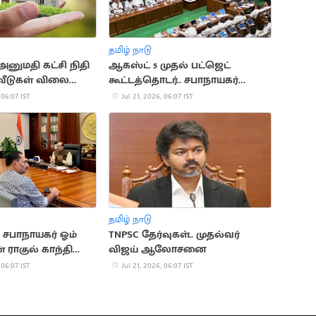
தமிழ் நாடு
அனுமதி கட்சி நிதி
ஆகஸ்ட் 5 முதல் பட்ஜெட்
. வீடுகள் விலை
கூட்டத்தொடர்.. சபாநாயகர்
ு
அறிவிப்பு
 06:07 IST
Jul 21, 2026, 06:07 IST
தமிழ் நாடு
சபாநாயகர் ஓம்
TNPSC தேர்வுகள்.. முதல்வர்
் ராகுல் காந்தி
விஜய் ஆலோசனை
 06:07 IST
Jul 21, 2026, 06:07 IST