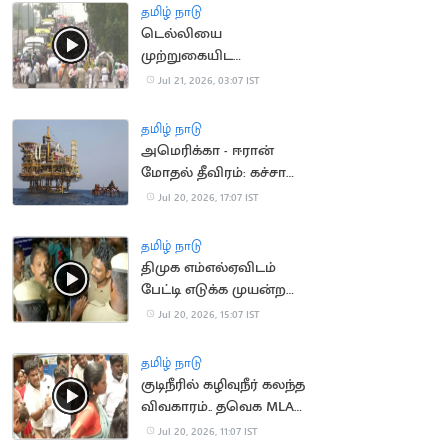
தமிழ் நாடு
டெல்லியை
முற்றுகையிட
விவசாயிகள் ஆயத்தம்
Jul 21, 2026, 03:07 IST
தமிழ் நாடு
அமெரிக்கா - ஈரான்
மோதல் தீவிரம்: கச்சா
எண்ணெய் தட்டுப்பாடு
Jul 20, 2026, 17:07 IST
அபாயம்
தமிழ் நாடு
திமுக எம்எல்ஏவிடம்
பேட்டி எடுக்க முயன்ற
செய்தியாளர்களுக்கு
Jul 20, 2026, 15:07 IST
போலீஸ் மிரட்டல்
தமிழ் நாடு
குடிநீரில் கழிவுநீர் கலந்த
விவகாரம்.. தவெக MLA
முன் நடந்த மோதல்
Jul 20, 2026, 11:07 IST