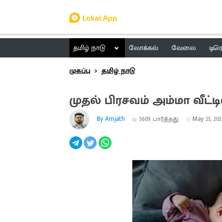
தமிழ் நாடு
லோக்கல்
வேலை
டிர
முகப்பு
தமிழ் நாடு
முதல் பிரசவம் அம்மா வீட்ட
By Amjath
5609
பார்த்தது
May 25, 202