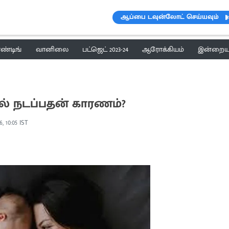
ஆப்பை டவுன்லோட் செய்யவும்
ெண்டிங்
வானிலை
பட்ஜெட் 2023-24
ஆரோக்கியம்
இன்றைய 
ில் நடப்பதன் காரணம்?
6, 10:05 IST