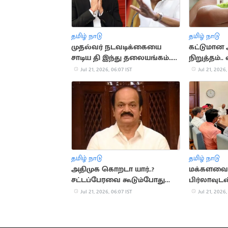
தமிழ் நாடு
தமிழ் நாடு
முதல்வர் நடவடிக்கையை
கட்டுமான 
சாடிய தி இந்து தலையங்கம்..
நிறுத்தம்.
மு.க.ஸ்டாலின்
குறைகிறத
Jul 21, 2026, 06:07 IST
Jul 21, 2026,
தமிழ் நாடு
தமிழ் நாடு
அதிமுக கொறடா யார்..?
மக்களவை 
சட்டப்பேரவை கூடும்போது
பிர்லாவுடன
அறிவிப்பு
சந்திப்பு
Jul 21, 2026, 06:07 IST
Jul 21, 2026,