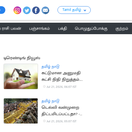
Tamil தமிழ்
ராசி பலன்
பஞ்சாங்கம்
பக்தி
பொழுதுப்போக்கு
குற்றம்
டிரெண்டிங் நியூஸ்
தமிழ் நாடு
கட்டுமான அனுமதி
கட்சி நிதி நிறுத்தம்..
வீடுகள் விலை
Jul 21, 2026, 06:07 IST
குறைகிறது
தமிழ் நாடு
டெல்லி வன்முறை
திட்டமிடப்பட்டதா? -
விசாரணை தீவிரம்
Jul 21, 2026, 05:07 IST