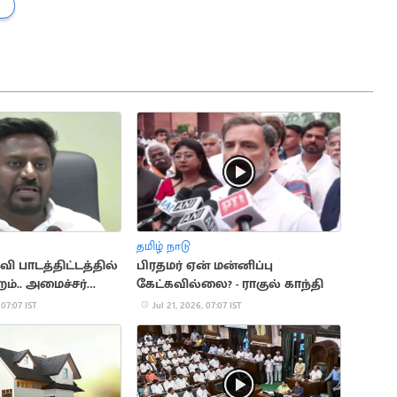
தமிழ் நாடு
வி பாடத்திட்டத்தில்
பிரதமர் ஏன் மன்னிப்பு
றம்.. அமைச்சர்
கேட்கவில்லை? - ராகுல் காந்தி
கன் ஆலோசனை
 07:07 IST
Jul 21, 2026, 07:07 IST