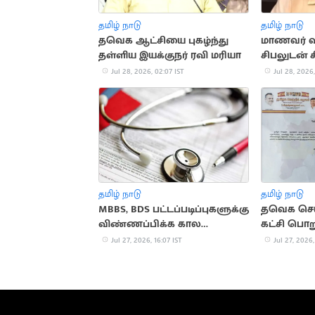
தமிழ் நாடு
தமிழ் நாடு
தவெக ஆட்சியை புகழ்ந்து
மாணவர் வழ
தள்ளிய இயக்குநர் ரவி மரியா
சிபலுடன் 
ஆலோசன
Jul 28, 2026, 02:07 IST
Jul 28, 2026,
தமிழ் நாடு
தமிழ் நாடு
MBBS, BDS பட்டப்படிப்புகளுக்கு
தவெக செயற
விண்ணப்பிக்க கால
கட்சி பொறு
அவகாசம் நீட்டிப்பு
நீக்கம்
Jul 27, 2026, 16:07 IST
Jul 27, 2026,