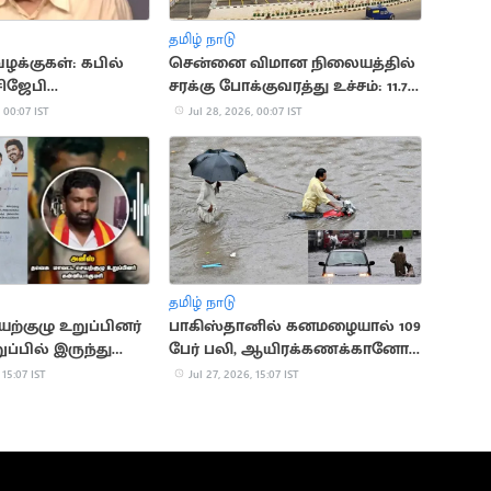
தமிழ் நாடு
க்குகள்: கபில்
சென்னை விமான நிலையத்தில்
சிஜேபி
சரக்கு போக்குவரத்து உச்சம்: 11.7%
ை
வளர்ச்சி
 00:07 IST
Jul 28, 2026, 00:07 IST
தமிழ் நாடு
்குழு உறுப்பினர்
பாகிஸ்தானில் கனமழையால் 109
ப்பில் இருந்து
பேர் பலி, ஆயிரக்கணக்கானோர்
பாதிப்பு
 15:07 IST
Jul 27, 2026, 15:07 IST