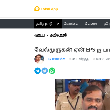
தமிழ் நாடு
லோக்கல்
வேலை
டிர
முகப்பு
தமிழ் நாடு
வேல்முருகன் ஏன் EPS-ஐ பார
By RameshM
84
பார்த்தது
Mar 21, 202