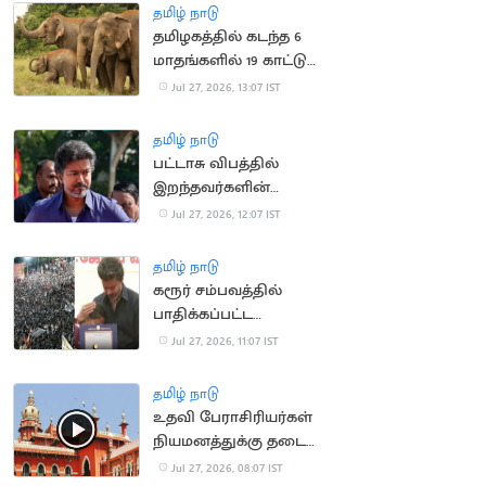
தமிழ் நாடு
தமிழகத்தில் கடந்த 6
மாதங்களில் 19 காட்டு
யானைகள் உயிரிழந்த
Jul 27, 2026, 13:07 IST
சோகம்
தமிழ் நாடு
பட்டாசு விபத்தில்
இறந்தவர்களின்
குடும்பங்களுக்கு ரூ.4
Jul 27, 2026, 12:07 IST
லட்சம்.. முதல்வர்
அறிவிப்பு
தமிழ் நாடு
கரூர் சம்பவத்தில்
பாதிக்கப்பட்ட
குடும்பங்களுக்கான
Jul 27, 2026, 11:07 IST
அரசு வேலை உத்தரவு
ரத்து
தமிழ் நாடு
உதவி பேராசிரியர்கள்
நியமனத்துக்கு தடை
கோரிய மனு வாபஸ்
Jul 27, 2026, 08:07 IST