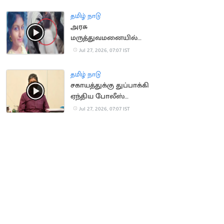
தமிழ் நாடு
அரசு
மருத்துவமனையில்
சடலங்களை மாற்றி
Jul 27, 2026, 07:07 IST
கொடுத்ததால்
உறவினர்கள் அதிர்ச்சி
தமிழ் நாடு
சகாயத்துக்கு துப்பாக்கி
ஏந்திய போலீஸ்
பாதுகாப்பு
Jul 27, 2026, 07:07 IST