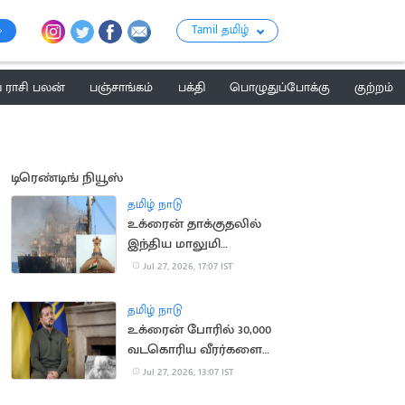
Tamil தமிழ்
ராசி பலன்
பஞ்சாங்கம்
பக்தி
பொழுதுப்போக்கு
குற்றம்
டிரெண்டிங் நியூஸ்
தமிழ் நாடு
உக்ரைன் தாக்குதலில்
இந்திய மாலுமி
உயிரிழப்பு: உக்ரைன்
Jul 27, 2026, 17:07 IST
தூதருக்கு சம்மன்
தமிழ் நாடு
உக்ரைன் போரில் 30,000
வடகொரிய வீரர்களை
களமிறக்க ரஷ்யா திட்டம்
Jul 27, 2026, 13:07 IST