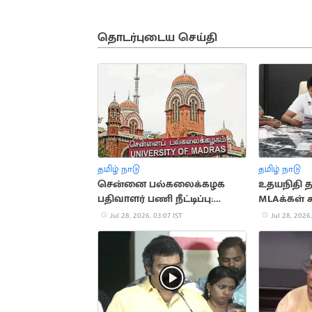
தொடர்புடைய செய்தி
தமிழ் நாடு
தமிழ் நாடு
சென்னை பல்கலைக்கழக
உதயநிதி 
பதிவாளர் பணி நீட்டிப்பு:
MLAக்கள் க
செனட் கூட்டத்தில் முடிவு
Jul 28, 2026, 03:07 IST
Jul 28, 2026,