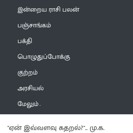
இன்றைய ராசி பலன்
பஞ்சாங்கம்
பக்தி
பொழுதுப்போக்கு
குற்றம்
அரசியல்
மேலும்
"ஏன் இவ்வளவு கதறல்?".. மு.க.