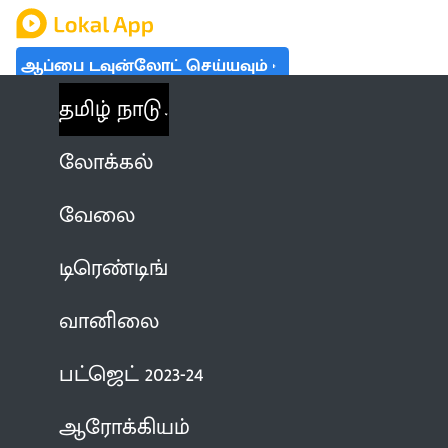
ஆப்பை டவுன்லோட் செய்யவும்
தமிழ் நாடு
லோக்கல்
வேலை
டிரெண்டிங்
வானிலை
பட்ஜெட் 2023-24
ஆரோக்கியம்