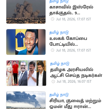
தமிழ் நாடு
காசாவில் இஸ்ரேல்
தாக்குதல்.. 9
பாலஸ்தீனர்கள்
Jul 18, 2026, 17:07 IST
உயிரிழப்பு
தமிழ் நாடு
உலகக் கோப்பை
போட்டியில்
பயன்படுத்திய பீலே
Jul 18, 2026, 17:07 IST
சீருடை ரூ.47 கோடிக்கு
ஏலம்
தமிழ் நாடு
தமிழக அரசியலில்
ஆட்சி செய்த நடிகர்கள்
Jul 18, 2026, 16:07 IST
தமிழ் நாடு
சிரியா, குவைத் மற்றும்
ஓமன் மீது ஈரான்