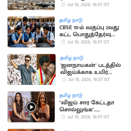
பதிலடி தாக்குதல்
Jul 18, 2026, 16:07 IST
தமிழ் நாடு
CBSE 10-ம் வகுப்பு 2வது
கட்ட பொதுத்தேர்வு
முடிவுகள்
Jul 18, 2026, 16:07 IST
வெளியானது
தமிழ் நாடு
'ஜனநாயகன்' படத்தில்
விஜய்க்காக உயிர்
கொடுக்கும் நண்பன்
Jul 18, 2026, 16:07 IST
நான்”.. அமைச்சர்
ஸ்ரீநாத்
தமிழ் நாடு
"விஜய் சார கேட்டதா
சொல்லுங்க"..
திரிஷாவை நோக்கி
Jul 18, 2026, 16:07 IST
குரல் எழுப்பிய
ரசிகர்கள்