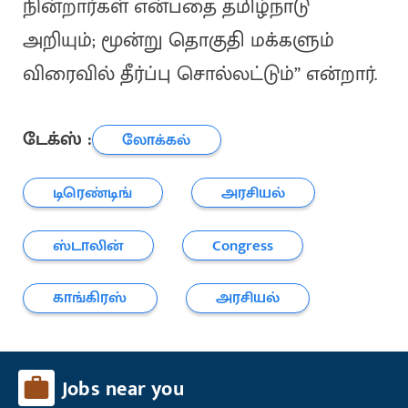
நின்றார்கள் என்பதை தமிழ்நாடு
அறியும்; மூன்று தொகுதி மக்களும்
விரைவில் தீர்ப்பு சொல்லட்டும்” என்றார்.
டேக்ஸ் :
லோக்கல்
டிரெண்டிங்
அரசியல்
ஸ்டாலின்
Congress
காங்கிரஸ்
அரசியல்
Jobs near you