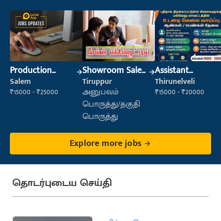
Production
Showroom Sales
Assistant
Supervisor
Executive (Retail
Manager
Salem
Tiruppur
Thirunelveli
Sales)
₹15000 - ₹25000
அனுபவம்
₹15000 - ₹20000
பொருத்து/தகுதி
பொருத்து
Explore more jobs
தொடர்புடைய செய்தி