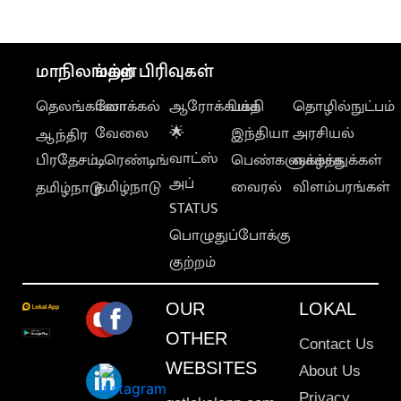
மாநிலங்கள்
மற்ற பிரிவுகள்
தெலங்கானா
லோக்கல்
ஆரோக்கியம்
பக்தி
தொழில்நுட்பம்
வேலை
🌟
இந்தியா
அரசியல்
ஆந்திர
வாட்ஸ்
பிரதேசம்
டிரெண்டிங்
பெண்களுக்காக
வாழ்த்துக்கள்
அப்
தமிழ்நாடு
வைரல்
விளம்பரங்கள்
தமிழ்நாடு
STATUS
பொழுதுப்போக்கு
குற்றம்
OUR
LOKAL
OTHER
Contact Us
WEBSITES
About Us
Privacy