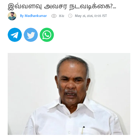
இவ்வளவு அவசர நடவடிக்கை?
அப்பாவு
By Madhankumar
3532
May 26, 2026, 07:05 IST