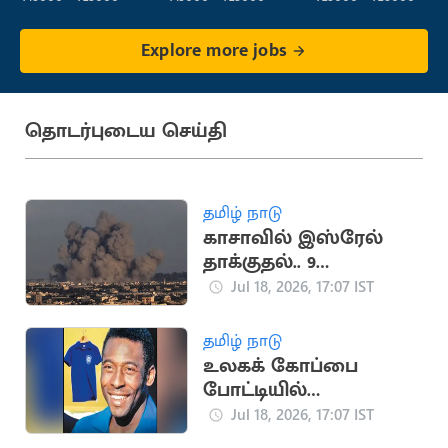
Explore more jobs
தொடர்புடைய செய்தி
தமிழ் நாடு
காசாவில் இஸ்ரேல்
தாக்குதல்.. 9
பாலஸ்தீனர்கள்
Jul 18, 2026, 17:07 IST
உயிரிழப்பு
தமிழ் நாடு
உலகக் கோப்பை
போட்டியில்
பயன்படுத்திய பீலே
Jul 18, 2026, 17:07 IST
சீருடை ரூ.47 கோடிக்கு