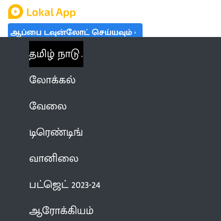
ஆப்பை டவுன்லோட் செய்யவும்
தமிழ் நாடு
லோக்கல்
வேலை
டிரெண்டிங்
வானிலை
பட்ஜெட் 2023-24
ஆரோக்கியம்