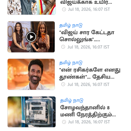
விஜய்க்காக உயிர்
கொடுக்கும் நண்பன்
Jul 18, 2026, 16:07 IST
நான்”.. அமைச்சர்
ஸ்ரீநாத்
தமிழ் நாடு
"விஜய் சார கேட்டதா
சொல்லுங்க"..
திரிஷாவை நோக்கி
Jul 18, 2026, 16:07 IST
குரல் எழுப்பிய
ரசிகர்கள்
தமிழ் நாடு
"என் ரசிகர்களே எனது
தூண்கள்"... தேசிய
விருதுக்கு தனுஷ்
Jul 18, 2026, 16:07 IST
நெகிழ்ச்சி பதிவு
தமிழ் நாடு
சோழவந்தானில் 8
மணி நேரத்திற்கும்
மேலாக மின்தடை..
Jul 18, 2026, 16:07 IST
மக்கள் அவதி