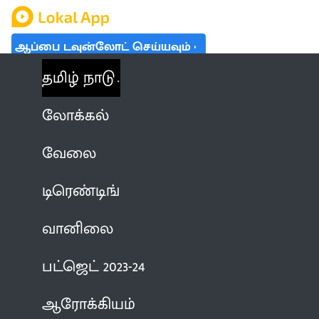
ஆப்பை டவுன்லோட் செய்யவும்
தமிழ் நாடு
லோக்கல்
வேலை
டிரெண்டிங்
வானிலை
பட்ஜெட் 2023-24
ஆரோக்கியம்