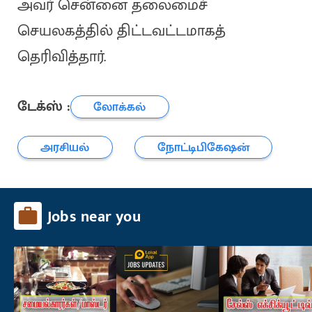
அவர் சென்னை தலைமைச்
செயலகத்தில் திட்டவட்டமாகத்
தெரிவித்தார்.
டேக்ஸ் :
லோக்கல்
அரசியல்
நோட்டிபிகேஷன்
Jobs near you