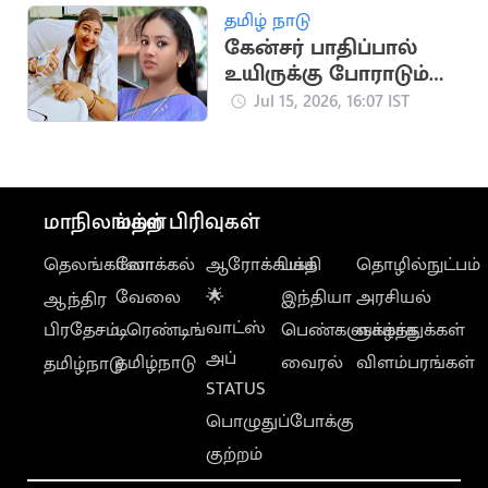
தமிழ் நாடு
கேன்சர் பாதிப்பால்
உயிருக்கு போராடும்
பிரபல நடிகை உமா
Jul 15, 2026, 16:07 IST
சங்கரி
மாநிலங்கள்
மற்ற பிரிவுகள்
தெலங்கானா
லோக்கல்
ஆரோக்கியம்
பக்தி
தொழில்நுட்பம்
வேலை
🌟
இந்தியா
அரசியல்
ஆந்திர
வாட்ஸ்
பிரதேசம்
டிரெண்டிங்
பெண்களுக்காக
வாழ்த்துக்கள்
அப்
தமிழ்நாடு
வைரல்
விளம்பரங்கள்
தமிழ்நாடு
STATUS
பொழுதுப்போக்கு
குற்றம்