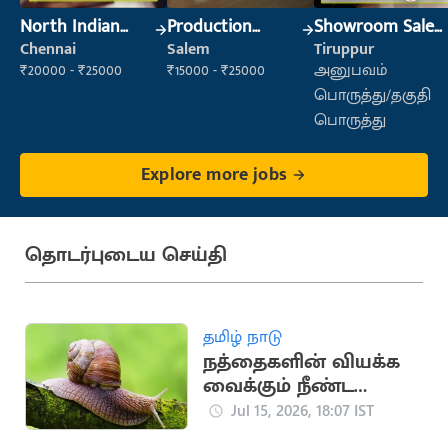
North Indian
Production
Showroom Sales
Cook
Supervisor
Executive (Retail
Chennai
Salem
Tiruppur
Sales)
₹20000 - ₹25000
₹15000 - ₹25000
அனுபவம்
பொருத்து/தகுதி
பொருத்து
Explore more jobs
தொடர்புடைய செய்தி
தமிழ் நாடு
நத்தைகளின் வியக்க
வைக்கும் நீண்ட
ஆயுள் கால
Jul 15, 2026, 18:07 IST
ரகசியங்கள்