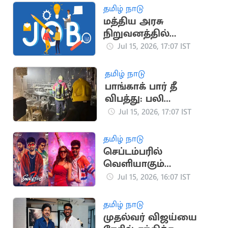
தமிழ் நாடு
மத்திய அரசு
நிறுவனத்தில்
வேலைவாய்ப்பு
Jul 15, 2026, 17:07 IST
தமிழ் நாடு
பாங்காக் பார் தீ
விபத்து: பலி
எண்ணிக்கை 32 ஆக
Jul 15, 2026, 17:07 IST
உயர்வு
தமிழ் நாடு
செப்டம்பரில்
வெளியாகும்
ஹிப்ஹாப் ஆதியின்
Jul 15, 2026, 16:07 IST
'மீசையை முறுக்கு 2'
தமிழ் நாடு
முதல்வர் விஜய்யை