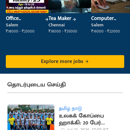
Office
Tea Maker
Computer
Maintenance
Operator
Salem
Chennai
Salem
Staff
₹18000 - ₹25000
₹18000 - ₹35000
₹16000 - ₹22000
Explore more jobs
தொடர்புடைய செய்தி
தமிழ் நாடு
உலகக் கோப்பை
ஹாக்கி: 20 பேர்
கொண்ட இந்திய
Jul 21, 2026, 17:07 IST