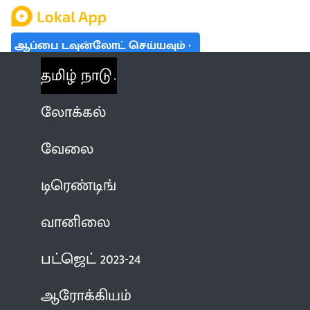
ஆப்பை டவுன்லோட் செய்யவும்
தமிழ் நாடு
லோக்கல்
வேலை
டிரெண்டிங்
வானிலை
பட்ஜெட் 2023-24
ஆரோக்கியம்