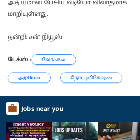
அதியமான் பேசிய வீடியோ விவாதமாக
மாறியுள்ளது.
நன்றி: சன் நியூஸ்
டேக்ஸ் :
லோக்கல்
அரசியல்
நோட்டிபிகேஷன்
Jobs near you