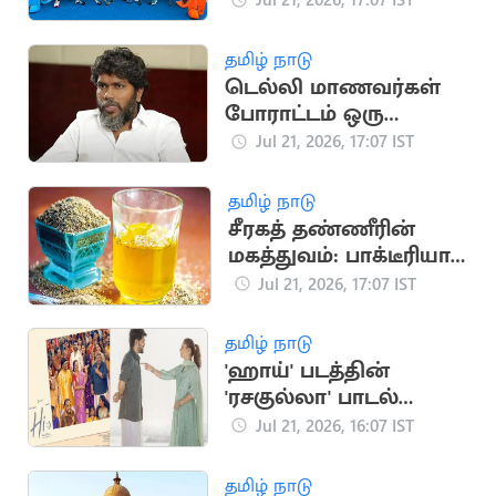
அணி அறிவிப்பு
தமிழ் நாடு
டெல்லி மாணவர்கள்
போராட்டம் ஒரு
தலைமுறையின்
Jul 21, 2026, 17:07 IST
ஒட்டுமொத்த கோபம்:
பா.ரஞ்சித்
தமிழ் நாடு
சீரகத் தண்ணீரின்
மகத்துவம்: பாக்டீரியா
தொற்று முதல் இதய
Jul 21, 2026, 17:07 IST
பாதுகாப்பு வரை
தமிழ் நாடு
'ஹாய்' படத்தின்
'ரசகுல்லா' பாடல்
நாளை வெளியீடு
Jul 21, 2026, 16:07 IST
தமிழ் நாடு