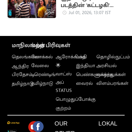
படத்தின் 'கட்டழகி'
பாடல் வெளியீடு
Jul 01, 2026, 13:07 IST
மாநிலங்கள்
மற்ற பிரிவுகள்
தெலங்கானா
லோக்கல்
ஆரோக்கியம்
பக்தி
தொழில்நுட்பம்
வேலை
🌟
இந்தியா
அரசியல்
ஆந்திர
வாட்ஸ்
பிரதேசம்
டிரெண்டிங்
பெண்களுக்காக
வாழ்த்துக்கள்
அப்
தமிழ்நாடு
வைரல்
விளம்பரங்கள்
தமிழ்நாடு
STATUS
பொழுதுப்போக்கு
குற்றம்
OUR
LOKAL