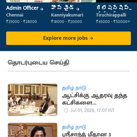
Admin Officer
హౌస్ మైడ్
రిలేషన్‌షిప్
మేనేజర్
Chennai
Kanniyakumari
Tiruchirappalli
₹25000 - ₹28000
₹18000 - ₹20000
₹45000 - ₹50000+
Explore more jobs
தொடர்புடைய செய்தி
தமிழ் நாடு
ஆட்சிக்கு ஆதரவு தந்த
கட்சிகளை
கூட்டணிக்குள்
Jul 01, 2026, 17:07 IST
கொண்டுவர தீவிரம்
தமிழ் நாடு
ஸ்ரீசாந்த் மீதான 3