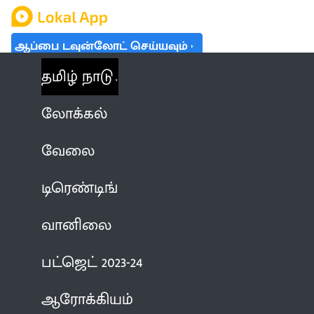
ஆப்பை டவுன்லோட் செய்யவும்
தமிழ் நாடு
லோக்கல்
வேலை
டிரெண்டிங்
வானிலை
பட்ஜெட் 2023-24
ஆரோக்கியம்