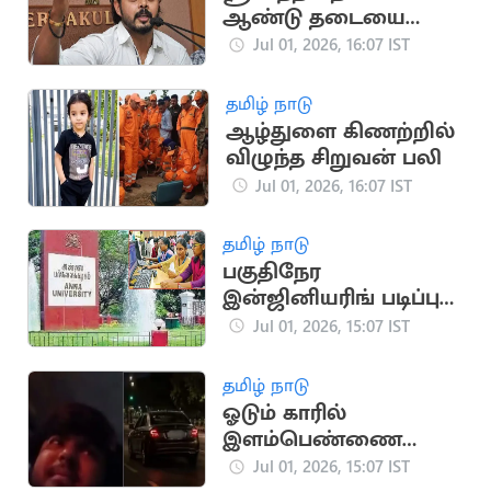
ஆண்டு தடையை
நீக்கியது கேரள
Jul 01, 2026, 16:07 IST
கிரிக்கெட் சங்கம்
தமிழ் நாடு
ஆழ்துளை கிணற்றில்
விழுந்த சிறுவன் பலி
Jul 01, 2026, 16:07 IST
தமிழ் நாடு
பகுதிநேர
இன்ஜினியரிங் படிப்பு:
4 ஆண்டுகளில்
Jul 01, 2026, 15:07 IST
இருந்து 3
ஆண்டுகளாக
தமிழ் நாடு
குறைப்பு
ஓடும் காரில்
இளம்பெண்ணை
பலாத்காரம் செய்ய
Jul 01, 2026, 15:07 IST