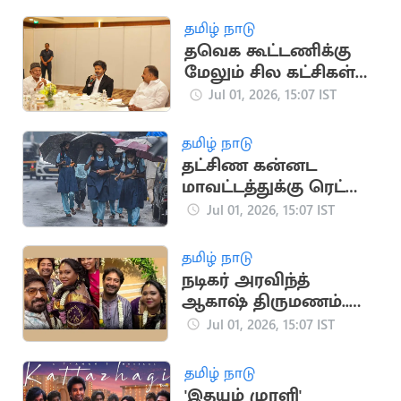
முயற்சி
தமிழ் நாடு
தவெக கூட்டணிக்கு
மேலும் சில கட்சிகள்
வருகை: முதல்வர்
Jul 01, 2026, 15:07 IST
விஜய் பேச்சு
தமிழ் நாடு
தட்சிண கன்னட
மாவட்டத்துக்கு ரெட்
அலர்ட் விடுப்பு:
Jul 01, 2026, 15:07 IST
பள்ளிகளுக்கு
விடுமுறை
தமிழ் நாடு
நடிகர் அரவிந்த்
ஆகாஷ் திருமணம்..
ரசிகர்கள் வாழ்த்து
Jul 01, 2026, 15:07 IST
தமிழ் நாடு
'இதயம் முரளி'