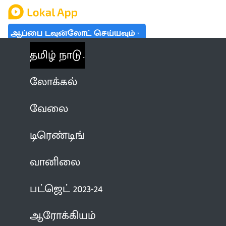
ஆப்பை டவுன்லோட் செய்யவும்
தமிழ் நாடு
லோக்கல்
வேலை
டிரெண்டிங்
வானிலை
பட்ஜெட் 2023-24
ஆரோக்கியம்