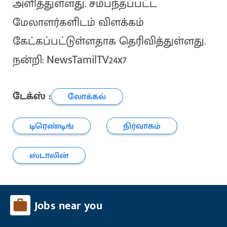
அளித்துள்ளது. சம்பந்தப்பட்ட
மேலாளர்களிடம் விளக்கம்
கேட்கப்பட்டுள்ளதாக தெரிவித்துள்ளது.
நன்றி: NewsTamilTV24x7
டேக்ஸ் :
லோக்கல்
டிரெண்டிங்
நிர்வாகம்
ஸ்டாலின்
Jobs near you