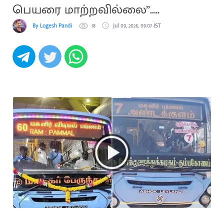
பெயரை மாற்றவில்லை”..
போக்குவரத்துத்துறை விளக்கம்
By Logesh Pandi
18
Jul 09, 2026, 09:07 IST