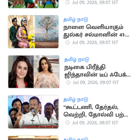
மொராக்கோ அணிகள்
Jul 09, 2026, 09:07 IST
நாளை மோதல்
தமிழ் நாடு
நாளை வெளியாகும்
துல்கர் சல்மானின் 41-
வது படத்தின் 'பர்ஸ்ட்
Jul 09, 2026, 09:07 IST
லுக்'
தமிழ் நாடு
நடிகை பிரீத்தி
ஜிந்தாவின் டீப் ஃபேக்
வீடியோக்களை நீக்க
Jul 09, 2026, 09:07 IST
நீதிமன்றம் உத்தரவு
தமிழ் நாடு
“கூட்டணி, தேர்தல்,
வெற்றி, தோல்வி பற்றி
கவலை இல்லை”..
Jul 09, 2026, 08:07 IST
திருமாவளவன் பேச்சு
தமிழ் நாடு