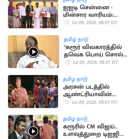
ஐஐடி சென்னை -
மின்சார வாரியம்:
நீடித்த
Jul 09, 2026, 08:07 IST
மின்கட்டமைப்புக்கு
ஒப்பந்தம்
தமிழ் நாடு
"கரூர் விவகாரத்தில்
தவெக பொய் சொல்லி
வருகிறது".. டி.கே.எஸ்.
Jul 09, 2026, 08:07 IST
இளங்கோவன்
தமிழ் நாடு
அரசன் படத்தில்
ஆண்ட்ரியாவின்
மகனாக எஸ்டிஆர்?
Jul 09, 2026, 08:07 IST
தமிழ் நாடு
கரூரில் CM விஜய்..
உளவுத்துறை டிஐஜி