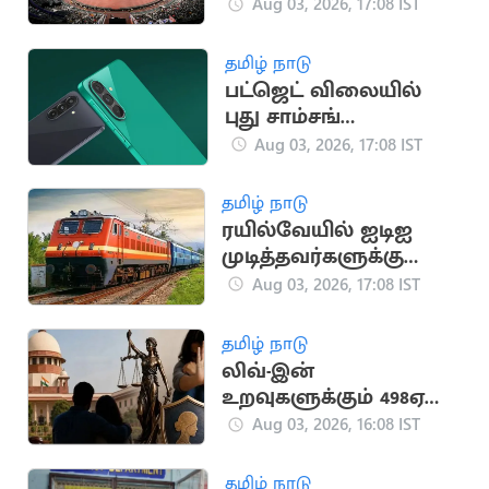
தடகள அணிக்கு
Aug 03, 2026, 17:08 IST
தேர்வு
தமிழ் நாடு
பட்ஜெட் விலையில்
புது சாம்சங்
ஸ்மார்ட்போன்
Aug 03, 2026, 17:08 IST
அறிமுகம்!
தமிழ் நாடு
ரயில்வேயில் ஐடிஐ
முடித்தவர்களுக்கு
அப்ரண்டிஸ் பயிற்சி
Aug 03, 2026, 17:08 IST
தமிழ் நாடு
லிவ்-இன்
உறவுகளுக்கும் 498ஏ
பிரிவு பாதுகாப்பு:
Aug 03, 2026, 16:08 IST
உச்சநீதிமன்றம் தீர்ப்பு
தமிழ் நாடு