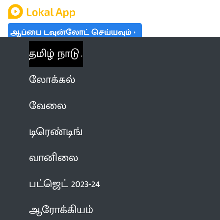
ஆப்பை டவுன்லோட் செய்யவும்
தமிழ் நாடு
லோக்கல்
வேலை
டிரெண்டிங்
வானிலை
பட்ஜெட் 2023-24
ஆரோக்கியம்