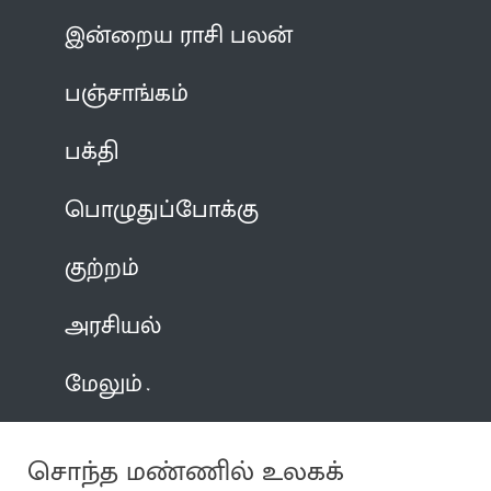
இன்றைய ராசி பலன்
பஞ்சாங்கம்
பக்தி
பொழுதுப்போக்கு
குற்றம்
அரசியல்
மேலும்
சொந்த மண்ணில் உலகக்