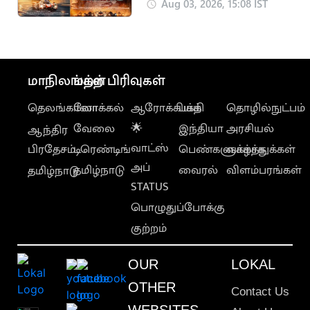
ஆவணப்படத்தின்
Aug 03, 2026, 15:08 IST
FIRST LOOK
வெளியானது
மாநிலங்கள்
மற்ற பிரிவுகள்
தெலங்கானா
லோக்கல்
ஆரோக்கியம்
பக்தி
தொழில்நுட்பம்
வேலை
🌟
இந்தியா
அரசியல்
ஆந்திர
வாட்ஸ்
பிரதேசம்
டிரெண்டிங்
பெண்களுக்காக
வாழ்த்துக்கள்
அப்
தமிழ்நாடு
வைரல்
விளம்பரங்கள்
தமிழ்நாடு
STATUS
பொழுதுப்போக்கு
குற்றம்
OUR
LOKAL
OTHER
Contact Us