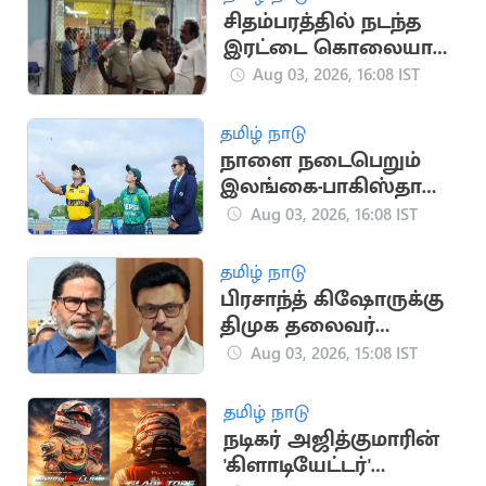
சிதம்பரத்தில் நடந்த
இரட்டை கொலையால்
பரபரப்பு
Aug 03, 2026, 16:08 IST
தமிழ் நாடு
நாளை நடைபெறும்
இலங்கை-பாகிஸ்தான்
மகளிர் கடைசி டி20
Aug 03, 2026, 16:08 IST
போட்டி
தமிழ் நாடு
பிரசாந்த் கிஷோருக்கு
திமுக தலைவர்
மு.க.ஸ்டாலின்
Aug 03, 2026, 15:08 IST
வாழ்த்து
தமிழ் நாடு
நடிகர் அஜித்குமாரின்
'கிளாடியேட்டர்'