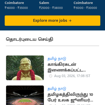
Administrator
Operator
Coimbatore
Salem
Coimbatore
₹16000 - ₹35000
₹25000 - ₹38000
₹15000 - ₹30000
Explore more jobs
தொடர்புடைய செய்தி
தமிழ் நாடு
காங்கிரசுடன்
இணைக்கப்பட்ட
தமிழ்நாடு
Aug 03, 2026, 17:08 IST
உழைப்பாளர் கட்சியின்
வரலாறு
தமிழ் நாடு
தமிழகத்திலிருந்து 10
பேர் உலக ஜூனியர்