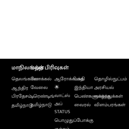
மாநிலங்கள்
மற்ற பிரிவுகள்
தெலங்கானா
லோக்கல்
ஆரோக்கியம்
பக்தி
தொழில்நுட்பம்
வேலை
🌟
இந்தியா
அரசியல்
ஆந்திர
வாட்ஸ்
பிரதேசம்
டிரெண்டிங்
பெண்களுக்காக
வாழ்த்துக்கள்
அப்
தமிழ்நாடு
வைரல்
விளம்பரங்கள்
தமிழ்நாடு
STATUS
பொழுதுப்போக்கு
குற்றம்