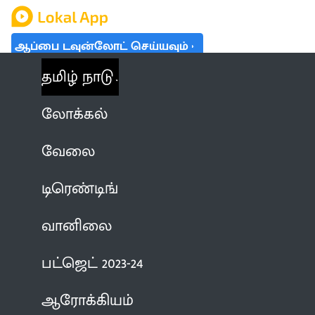
ஆப்பை டவுன்லோட் செய்யவும்
தமிழ் நாடு
லோக்கல்
வேலை
டிரெண்டிங்
வானிலை
பட்ஜெட் 2023-24
ஆரோக்கியம்