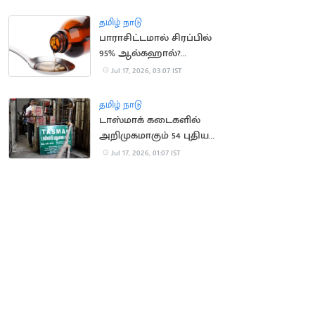
நீதிபதி கருத்து
தமிழ் நாடு
பாராசிட்டமால் சிரப்பில்
95% ஆல்கஹால்?
வதந்திக்கு முற்றுப்புள்ளி
Jul 17, 2026, 03:07 IST
தமிழ் நாடு
டாஸ்மாக் கடைகளில்
அறிமுகமாகும் 54 புதிய
பிராண்ட் மது வகைகள்
Jul 17, 2026, 01:07 IST