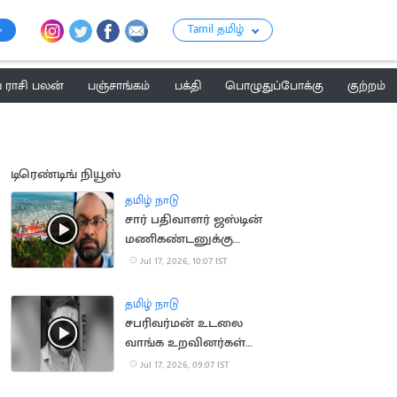
Tamil தமிழ்
ராசி பலன்
பஞ்சாங்கம்
பக்தி
பொழுதுப்போக்கு
குற்றம்
டிரெண்டிங் நியூஸ்
தமிழ் நாடு
சார் பதிவாளர் ஜஸ்டின்
மணிகண்டனுக்கு
நிபந்தனையுடன்
Jul 17, 2026, 10:07 IST
முன்ஜாமின்
தமிழ் நாடு
சபரிவர்மன் உடலை
வாங்க உறவினர்கள்
ஒப்புதல்
Jul 17, 2026, 09:07 IST