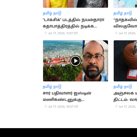
தமிழ் நாடு
தமிழ் நாடு
"டாக்சிக்" படத்தில் நயன்தாரா
“நாதகவில்
கதாபாத்திரத்தில் நடிக்க
விலகுவோர
மறுத்த கரீனா கபூர்
வருவதில்
Jul 17, 2026, 11:07 IST
Jul 17, 2026, 
திருமாவளவ
தமிழ் நாடு
தமிழ் நாடு
சார் பதிவாளர் ஜஸ்டின்
அஞ்சலக ம
மணிகண்டனுக்கு
திட்டம்: வ
நிபந்தனையுடன் முன்ஜாமின்
நேரடி வட்டி
Jul 17, 2026, 10:07 IST
Jul 17, 2026,