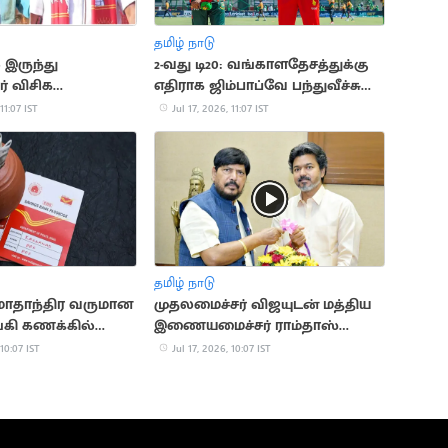
தமிழ் நாடு
 இருந்து
2-வது டி20: வங்காளதேசத்துக்கு
் விசிக
எதிராக ஜிம்பாப்வே பந்துவீச்சு
லை”..
தேர்வு
11:07 IST
Jul 17, 2026, 11:07 IST
ன் பேச்சு
தமிழ் நாடு
ாதாந்திர வருமான
முதலமைச்சர் விஜயுடன் மத்திய
ங்கி கணக்கில்
இணையமைச்சர் ராம்தாஸ்
அத்வாலே சந்திப்பு
 10:07 IST
Jul 17, 2026, 10:07 IST