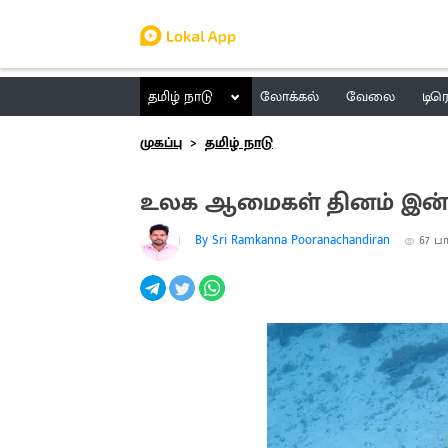
தமிழ் நாடு
லோக்கல்
வேலை
டிர
முகப்பு
தமிழ் நாடு
உலக ஆமைகள் தினம் இன்
By Sri Ramkanna Pooranachandiran
67
பா