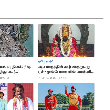
தமிழ் நாடு
யங்கர நிலச்சரிவு:
ஆடி மாதத்தில் கூழ் ஊற்றுவது
ந்து பலர்
ஏன்? முன்னோர்களின் பாரம்பரிய
 அச்சம்
முறை விளக்கம்
11:07 IST
Jul 17, 2026, 11:07 IST