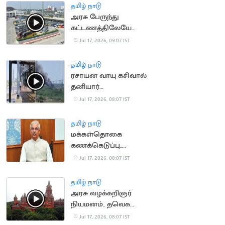
தமிழ் நாடு
அரசு பேருந்து
கட்டணத்திலேயே
ஆம்னி பேருந்துகள்
Jul 17, 2026, 09:07 IST
இயக்க திட்டம்
தமிழ் நாடு
ரசாயன வாயு கசிவால்
தனியார்
தொழிற்சாலையில் தீ
Jul 17, 2026, 08:07 IST
விபத்து
தமிழ் நாடு
மக்கள்தொகை
கணக்கெடுப்பு..
மக்களுக்கு ஆளுநர்
Jul 17, 2026, 08:07 IST
வேண்டுகோள்
தமிழ் நாடு
அரசு வழக்கறிஞர்
நியமனம்.. தவெக
அரசுக்கு சாதகமாக
Jul 17, 2026, 08:07 IST