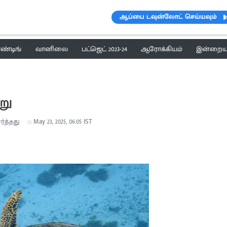
ஆப்பை டவுன்லோட் செய்யவும்
ெண்டிங்
வானிலை
பட்ஜெட் 2023-24
ஆரோக்கியம்
இன்றைய 
று
ர்த்தது
May 23, 2025, 06:05 IST