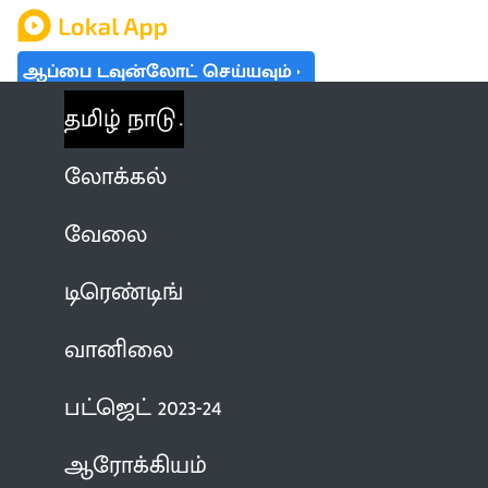
ஆப்பை டவுன்லோட் செய்யவும்
தமிழ் நாடு
லோக்கல்
வேலை
டிரெண்டிங்
வானிலை
பட்ஜெட் 2023-24
ஆரோக்கியம்