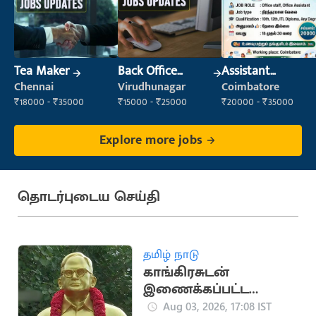
Tea Maker
Back Office
Assistant
Executive
Manager
Chennai
Virudhunagar
Coimbatore
(Administration)
₹18000 - ₹35000
₹15000 - ₹25000
₹20000 - ₹35000
Explore more jobs
தொடர்புடைய செய்தி
தமிழ் நாடு
காங்கிரசுடன்
இணைக்கப்பட்ட
தமிழ்நாடு
Aug 03, 2026, 17:08 IST