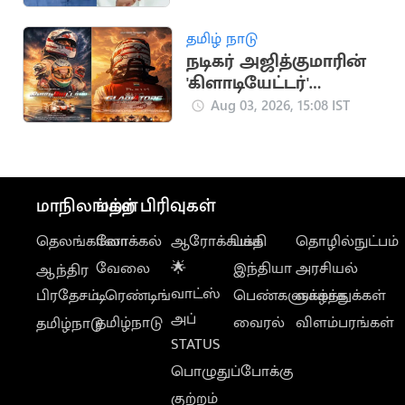
வாழ்த்து
தமிழ் நாடு
நடிகர் அஜித்குமாரின்
'கிளாடியேட்டர்'
ஆவணப்படத்தின்
Aug 03, 2026, 15:08 IST
FIRST LOOK
வெளியானது
மாநிலங்கள்
மற்ற பிரிவுகள்
தெலங்கானா
லோக்கல்
ஆரோக்கியம்
பக்தி
தொழில்நுட்பம்
வேலை
🌟
இந்தியா
அரசியல்
ஆந்திர
வாட்ஸ்
பிரதேசம்
டிரெண்டிங்
பெண்களுக்காக
வாழ்த்துக்கள்
அப்
தமிழ்நாடு
வைரல்
விளம்பரங்கள்
தமிழ்நாடு
STATUS
பொழுதுப்போக்கு
குற்றம்