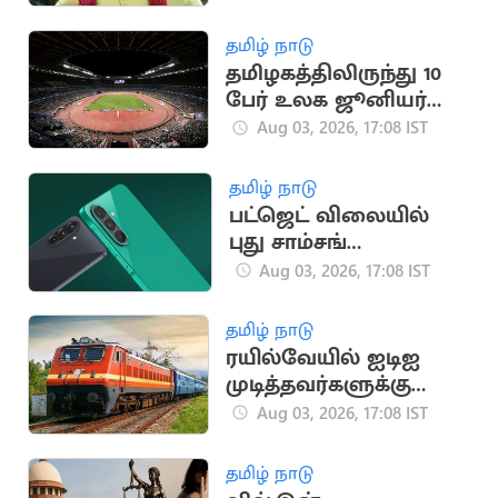
உழைப்பாளர் கட்சியின்
வரலாறு
தமிழ் நாடு
தமிழகத்திலிருந்து 10
பேர் உலக ஜூனியர்
தடகள அணிக்கு
Aug 03, 2026, 17:08 IST
தேர்வு
தமிழ் நாடு
பட்ஜெட் விலையில்
புது சாம்சங்
ஸ்மார்ட்போன்
Aug 03, 2026, 17:08 IST
அறிமுகம்!
தமிழ் நாடு
ரயில்வேயில் ஐடிஐ
முடித்தவர்களுக்கு
அப்ரண்டிஸ் பயிற்சி
Aug 03, 2026, 17:08 IST
தமிழ் நாடு