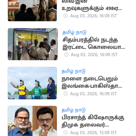
லிவ்-இன்
உறவுகளுக்கும் 498ஏ
பிரிவு பாதுகாப்பு:
Aug 03, 2026, 16:08 IST
உச்சநீதிமன்றம் தீர்ப்பு
தமிழ் நாடு
சிதம்பரத்தில் நடந்த
இரட்டை கொலையால்
பரபரப்பு
Aug 03, 2026, 16:08 IST
தமிழ் நாடு
நாளை நடைபெறும்
இலங்கை-பாகிஸ்தான்
மகளிர் கடைசி டி20
Aug 03, 2026, 16:08 IST
போட்டி
தமிழ் நாடு
பிரசாந்த் கிஷோருக்கு
திமுக தலைவர்
மு.க.ஸ்டாலின்
Aug 03, 2026, 15:08 IST