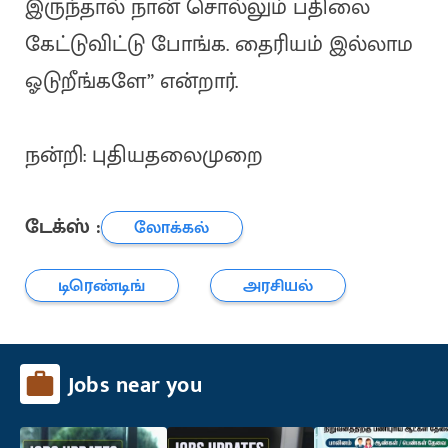
இருந்தால் நான் சொல்லும் பதிலை
கேட்டுவிட்டு போங்க. தைரியம் இல்லாம
ஓடுறீங்களே” என்றார்.
நன்றி: புதியதலைமுறை
டேக்ஸ் :
லோக்கல்
டிரெண்டிங்
அரசியல்
Jobs near you