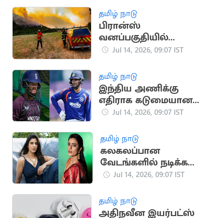
தமிழ் நாடு
பிரான்ஸ்
வனப்பகுதியில்
காட்டுத்தீ: 3,250 ஏக்கர்
Jul 14, 2026, 09:07 IST
நிலம் சேதம்
தமிழ் நாடு
இந்திய அணிக்கு
எதிராக கடுமையான
சவால்
Jul 14, 2026, 09:07 IST
காத்திருக்கிறது: பென்
டக்கெட்
தமிழ் நாடு
கலகலப்பான
வேடங்களில் நடிக்க
ஆசை -ஐஸ்வர்யா
Jul 14, 2026, 09:07 IST
ராஜேஷ்
தமிழ் நாடு
அதிநவீன இயர்பட்ஸ்