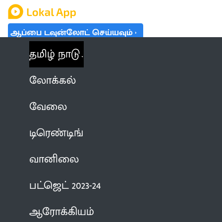
ஆப்பை டவுன்லோட் செய்யவும்
தமிழ் நாடு
லோக்கல்
வேலை
டிரெண்டிங்
வானிலை
பட்ஜெட் 2023-24
ஆரோக்கியம்