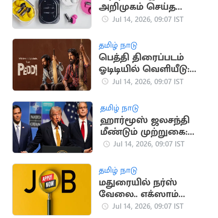
அறிமுகம் செய்த
நத்திங்!
Jul 14, 2026, 09:07 IST
தமிழ் நாடு
பெத்தி திரைப்படம்
ஓடிடியில் வெளியீடு:
இயக்குநர் புச்சி பாபு
Jul 14, 2026, 09:07 IST
சானா நெகிழ்ச்சி
தமிழ் நாடு
ஹார்மூஸ் ஜலசந்தி
மீண்டும் முற்றுகை:
டிரம்ப் அறிவிப்பால்
Jul 14, 2026, 09:07 IST
பதற்றம்
தமிழ் நாடு
மதுரையில் நர்ஸ்
வேலை.. எக்ஸாம்
கிடையாது
Jul 14, 2026, 09:07 IST