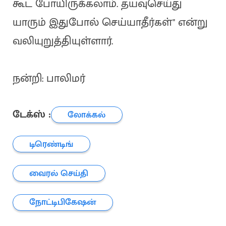
கூட போயிருக்கலாம். தயவுசெய்து
யாரும் இதுபோல் செய்யாதீர்கள்" என்று
வலியுறுத்தியுள்ளார்.
நன்றி: பாலிமர்
டேக்ஸ் :
லோக்கல்
டிரெண்டிங்
வைரல் செய்தி
நோட்டிபிகேஷன்