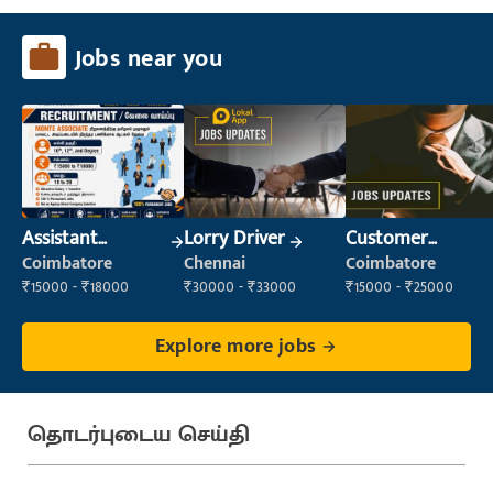
Jobs near you
Assistant
Lorry Driver
Customer
Manager
Service Executive
Coimbatore
Chennai
Coimbatore
(Customer
₹15000 - ₹18000
₹30000 - ₹33000
₹15000 - ₹25000
Service)
Explore more jobs
தொடர்புடைய செய்தி