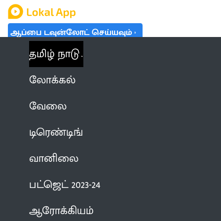
ஆப்பை டவுன்லோட் செய்யவும்
தமிழ் நாடு
லோக்கல்
வேலை
டிரெண்டிங்
வானிலை
பட்ஜெட் 2023-24
ஆரோக்கியம்