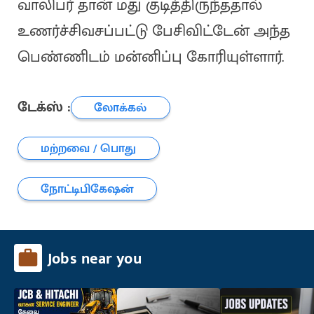
வாலிபர் தான் மது குடித்திருந்ததால்
உணர்ச்சிவசப்பட்டு பேசிவிட்டேன் அந்த
பெண்ணிடம் மன்னிப்பு கோரியுள்ளார்.
டேக்ஸ் :
லோக்கல்
மற்றவை / பொது
நோட்டிபிகேஷன்
Jobs near you