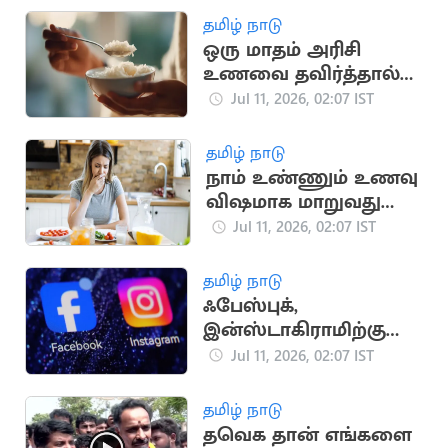
தமிழ் நாடு
ஒரு மாதம் அரிசி
உணவை தவிர்த்தால்
உடலில் நடக்கும்
Jul 11, 2026, 02:07 IST
மாற்றங்கள்
தமிழ் நாடு
நாம் உண்ணும் உணவு
விஷமாக மாறுவது
ஏன்? அதிர்ச்சித் தகவல்
Jul 11, 2026, 02:07 IST
தமிழ் நாடு
ஃபேஸ்புக்,
இன்ஸ்டாகிராமிற்கு
ஐரோப்பிய ஒன்றியம்
Jul 11, 2026, 02:07 IST
எச்சரிக்கை
தமிழ் நாடு
தவெக தான் எங்களை