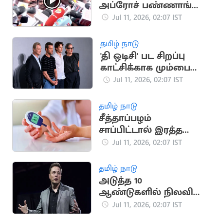
அப்ரோச் பண்ணாங்க..
M.R.விஜயபாஸ்கர்
Jul 11, 2026, 02:07 IST
பரபரப்பு பேட்டி
தமிழ் நாடு
'தி ஒடிசி' பட சிறப்பு
காட்சிக்காக மும்பை
வந்த நோலன்
Jul 11, 2026, 02:07 IST
தமிழ் நாடு
சீத்தாப்பழம்
சாப்பிட்டால் இரத்த
சர்க்கரை அளவு
Jul 11, 2026, 02:07 IST
அதிகரிக்குமா?
தமிழ் நாடு
அடுத்த 10
ஆண்டுகளில் நிலவில்
நகரம்: எலான் மஸ்க்
Jul 11, 2026, 02:07 IST