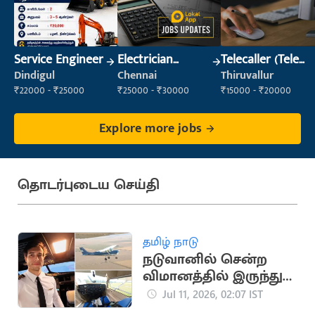
Service Engineer
Electrician
Telecaller (Tele
(Construction)
Sales)
Dindigul
Chennai
Thiruvallur
₹22000 - ₹25000
₹25000 - ₹30000
₹15000 - ₹20000
Explore more jobs
தொடர்புடைய செய்தி
தமிழ் நாடு
நடுவானில் சென்ற
விமானத்தில் இருந்து
குதித்த விமானி பலி
Jul 11, 2026, 02:07 IST