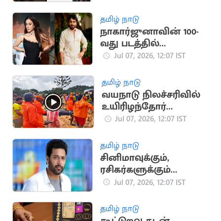
தமிழ் நாடு
நாகார்ஜுனாவின் 100-
வது படத்தில்
வில்லியாக நடிக்கும்
Jul 07, 2026, 12:07 IST
நடிகை தபு?
தமிழ் நாடு
வயநாடு நிலச்சரிவில்
உயிரிழந்தோர்
எண்ணிக்கை 5ஆக
Jul 07, 2026, 12:07 IST
உயர்வு
தமிழ் நாடு
சினிமாவுக்கும்,
ரசிகர்களுக்கும்
துரோகம் செய்ய
Jul 07, 2026, 12:07 IST
மாட்டேன்: நடிகர் ரவி
மோகன்
தமிழ் நாடு