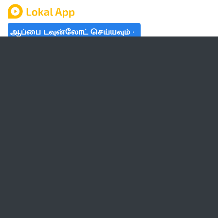
ஆப்பை டவுன்லோட் செய்யவும்
தமிழ் நாடு
லோக்கல்
வேலை
டிரெண்டிங்
வானிலை
பட்ஜெட் 2023-24
ஆரோக்கியம்