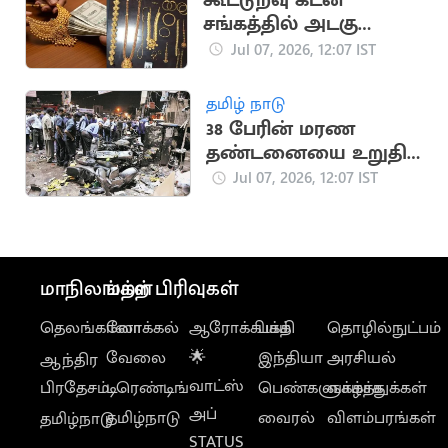
கூட்டுறவு கடன்
சங்கத்தில் அடகு
வைத்த நகைகள்
Jul 07, 2026, 12:07 IST
மாயம்
தமிழ் நாடு
38 பேரின் மரண
தண்டனையை உறுதி
செய்தது குஜராத்
Jul 07, 2026, 12:07 IST
உயர்நீதிமன்றம்
மாநிலங்கள்
மற்ற பிரிவுகள்
தெலங்கானா
லோக்கல்
ஆரோக்கியம்
பக்தி
தொழில்நுட்பம்
வேலை
🌟
இந்தியா
அரசியல்
ஆந்திர
வாட்ஸ்
பிரதேசம்
டிரெண்டிங்
பெண்களுக்காக
வாழ்த்துக்கள்
அப்
தமிழ்நாடு
வைரல்
விளம்பரங்கள்
தமிழ்நாடு
STATUS