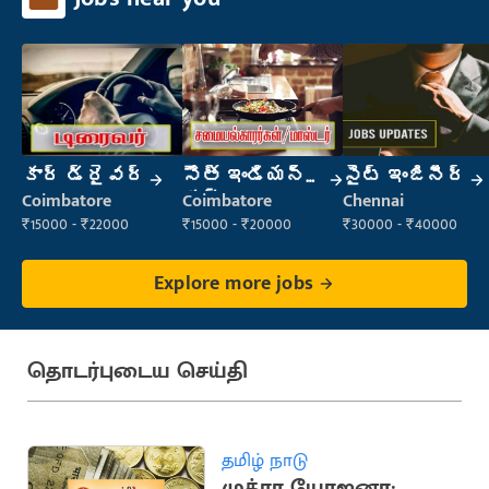
కార్ డ్రైవర్
సౌత్ ఇండియన్
సైట్ ఇంజినీర్
కుక్
Coimbatore
Coimbatore
Chennai
₹15000 - ₹22000
₹15000 - ₹20000
₹30000 - ₹40000
Explore more jobs
தொடர்புடைய செய்தி
தமிழ் நாடு
முத்ரா யோஜனா: