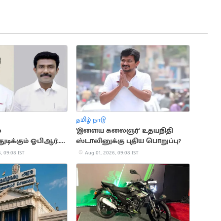
தமிழ் நாடு
்
'இளைய கலைஞர்' உதயநிதி
ிக்கும் ஓபிஆர்..
ஸ்டாலினுக்கு புதிய பொறுப்பு?
யாய் நிற்கும் ஓபிஎஸ்
, 09:08 IST
Aug 01, 2026, 09:08 IST