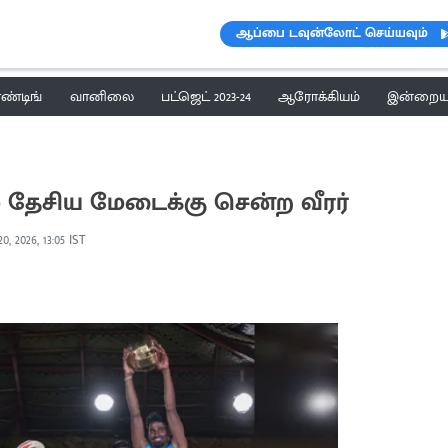
ஆப்பை டவுன்லோட் செய்யவும்
ெண்டிங்
வானிலை
பட்ஜெட் 2023-24
ஆரோக்கியம்
இன்றைய 
 தேசிய மேடைக்கு சென்ற வீரர்
0, 2026, 13:05 IST