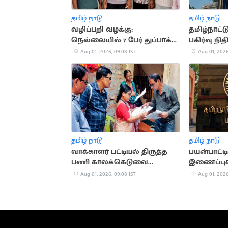
தமிழ் நாடு
தமிழ் நாடு
வழிப்பறி வழக்கு:
தமிழ்நாட்ட
நெல்லையில் 7 பேர் துப்பாக்கி
பகிர்வு நித
முனையில் கைது
Aug 01, 2026, 09:08 IST
Aug 01, 2026
தமிழ் நாடு
தமிழ் நாடு
வாக்காளர் பட்டியல் திருத்த
பயன்பாட்ட
பணி காலக்கெடுவை
இணைப்புக
நீட்டித்தது தேர்தல் ஆணையம்
முடிவு
Aug 01, 2026, 09:08 IST
Aug 01, 2026