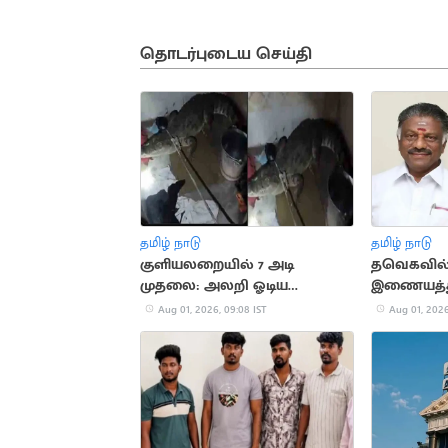
தொடர்புடைய செய்தி
தமிழ் நாடு
தமிழ் நாடு
குளியலறையில் 7 அடி
தவெகவில
முதலை: அலறி ஓடிய
இணையத்துட
குடும்பத்தினர்
விடாப்பிடி
Aug 01, 2026, 09:08 IST
Aug 01, 2026