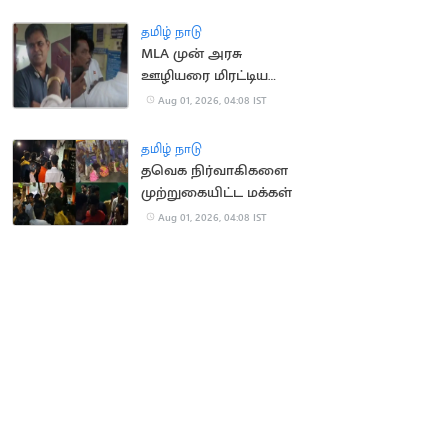
தமிழ் நாடு
MLA முன் அரசு
ஊழியரை மிரட்டிய
தவெகவினர்
Aug 01, 2026, 04:08 IST
தமிழ் நாடு
தவெக நிர்வாகிகளை
முற்றுகையிட்ட மக்கள்
Aug 01, 2026, 04:08 IST