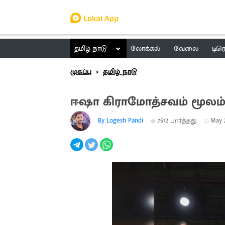
தமிழ் நாடு
லோக்கல்
வேலை
டிர
முகப்பு
தமிழ் நாடு
ஈஷா கிராமோத்சவம் மூலம்
By Logesh Pandi
7672
பார்த்தது
May 2