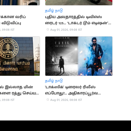
தமிழ் நாடு
ுக்கான வரிப்
புதிய அவதாரத்தில் டிவிஎஸ்
ி விடுவிப்பு
ரைடர் 125... ‘டாக்டர் டூம் எடிஷன்’
அறிமுகம்
, 09:08 IST
Aug 01, 2026, 09:08 IST
தமிழ் நாடு
ில் இல்லாத மின்
'டாக்ஸிக்’ டிரைலர் ரிலீஸ்
ளை ரத்து செய்ய
எப்போது?... அதிகாரப்பூர்வ
அறிவிப்பால் உற்சாகத்தில்
, 09:08 IST
Aug 01, 2026, 08:08 IST
ரசிகர்கள்