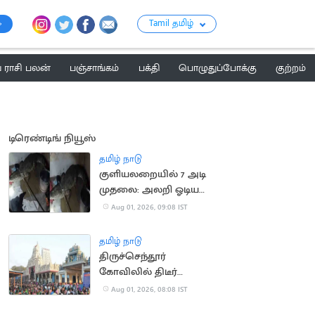
Tamil தமிழ்
ராசி பலன்
பஞ்சாங்கம்
பக்தி
பொழுதுப்போக்கு
குற்றம்
டிரெண்டிங் நியூஸ்
தமிழ் நாடு
குளியலறையில் 7 அடி
முதலை: அலறி ஓடிய
குடும்பத்தினர்
Aug 01, 2026, 09:08 IST
தமிழ் நாடு
திருச்செந்தூர்
கோவிலில் திடீர்
நேரக்கட்டுப்பாடு..
Aug 01, 2026, 08:08 IST
பக்தர்கள் அதிர்ச்சி