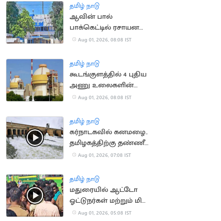
தமிழ் நாடு
ஆவின் பால்
பாக்கெட்டில் ரசாயன
நெடி.. பொதுமக்கள்
Aug 01, 2026, 08:08 IST
ஷாக்
தமிழ் நாடு
கூடங்குளத்தில் 4 புதிய
அணு உலைகளின்
திட்டச் செலவு 55
Aug 01, 2026, 08:08 IST
சதவீதம் உயர்வு
தமிழ் நாடு
கர்நாடகவில் கனமழை..
தமிழகத்திற்கு தண்ணீர்
திறக்க வாய்ப்பு
Aug 01, 2026, 07:08 IST
தமிழ் நாடு
மதுரையில் ஆட்டோ
ஓட்டுநர்கள் மற்றும் மினி
பஸ் ஓட்டுநர்கள் மோதல்
Aug 01, 2026, 05:08 IST