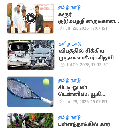
வளர்ந்த வரலாறு
தமிழ் நாடு
கரூர்
குடும்பத்தினருக்கான
அரசு பணி ரத்து..
Jul 29, 2026, 17:07 IST
உச்சநீதிமன்றத்தில்
தமிழக அரசு மனு
தமிழ் நாடு
விபத்தில் சிக்கிய
முதலமைச்சர் விஜயின்
கான்வாய் வாகனம்
Jul 29, 2026, 17:07 IST
தமிழ் நாடு
சிட்டி ஓபன்
டென்னிஸ்: யூகி
பாம்ப்ரி ஜோடி
Jul 29, 2026, 16:07 IST
தோல்வி
தமிழ் நாடு
பள்ளத்தாக்கில் கார்