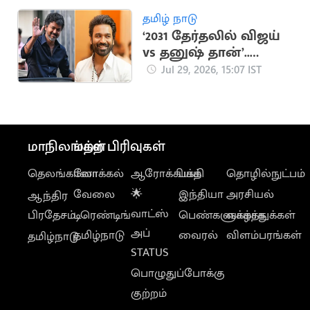
தமிழ் நாடு
‘2031 தேர்தலில் விஜய்
vs தனுஷ் தான்’..
விஜயின் ஜோதிடர்
Jul 29, 2026, 15:07 IST
கணிப்பு
மாநிலங்கள்
மற்ற பிரிவுகள்
தெலங்கானா
லோக்கல்
ஆரோக்கியம்
பக்தி
தொழில்நுட்பம்
வேலை
🌟
இந்தியா
அரசியல்
ஆந்திர
வாட்ஸ்
பிரதேசம்
டிரெண்டிங்
பெண்களுக்காக
வாழ்த்துக்கள்
அப்
தமிழ்நாடு
வைரல்
விளம்பரங்கள்
தமிழ்நாடு
STATUS
பொழுதுப்போக்கு
குற்றம்