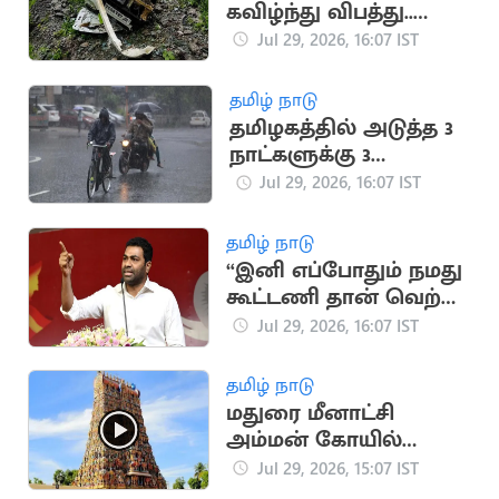
கவிழ்ந்து விபத்து..
பச்சிளம் குழந்தை
Jul 29, 2026, 16:07 IST
உள்பட 5 பேர் பலி
தமிழ் நாடு
தமிழகத்தில் அடுத்த 3
நாட்களுக்கு 3
மாவட்டங்களில்
Jul 29, 2026, 16:07 IST
கனமழைக்கு வாய்ப்பு
தமிழ் நாடு
“இனி எப்போதும் நமது
கூட்டணி தான் வெற்றி
பெறும்”.. அமைச்சர்
Jul 29, 2026, 16:07 IST
ஆதவ் அர்ஜுனா
தமிழ் நாடு
மதுரை மீனாட்சி
அம்மன் கோயில்
நிலமோசடி.. 19 பேர்
Jul 29, 2026, 15:07 IST
மீது வழக்கு