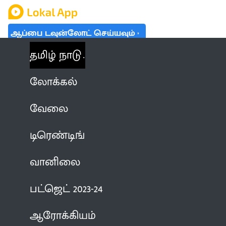
ஆப்பை டவுன்லோட் செய்யவும்
தமிழ் நாடு
லோக்கல்
வேலை
டிரெண்டிங்
வானிலை
பட்ஜெட் 2023-24
ஆரோக்கியம்