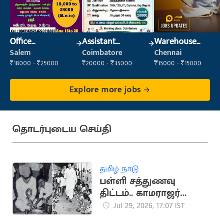
Office
Assistant
Warehouse
Maintenance
Manager
Supervisor
Salem
Coimbatore
Chennai
Staff
(Warehouse &
₹18000 - ₹25000
₹20000 - ₹35000
₹15000 - ₹15000
Fulfillment)
Explore more jobs
தொடர்புடைய செய்தி
தமிழ் நாடு
பள்ளி சத்துணவு
திட்டம்.. காமராஜர்
தொடங்கி
Jul 29, 2026, 17:07 IST
மு.க.ஸ்டாலின் வரை