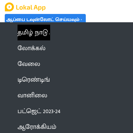
ஆப்பை டவுன்லோட் செய்யவும்
தமிழ் நாடு
லோக்கல்
வேலை
டிரெண்டிங்
வானிலை
பட்ஜெட் 2023-24
ஆரோக்கியம்