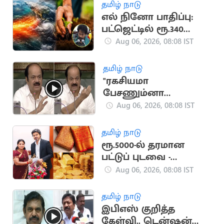
தமிழ் நாடு
எல் நினோ பாதிப்பு:
பட்ஜெட்டில் ரூ.340
கோடி ஒதுக்கீடு
Aug 06, 2026, 08:08 IST
தமிழ் நாடு
"ரகசியமா
பேசணும்னா
அமைதியா பேசுங்க"..
Aug 06, 2026, 08:08 IST
எதிர்க்கட்சியினருக்கு
சபாநாயகர் அறிவுரை
தமிழ் நாடு
ரூ.5000-ல் தரமான
பட்டுப் புடவை -
அமைச்சர் அறிவிப்பு
Aug 06, 2026, 08:08 IST
தமிழ் நாடு
இபிஎஸ் குறித்த
கேள்வி.. டென்ஷன்