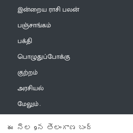
இன்றைய ராசி பலன்
பஞ்சாங்கம்
பக்தி
பொழுதுப்போக்கு
குற்றம்
அரசியல்
மேலும்
ఈ నెల 9న తెలంగాణ బంద్