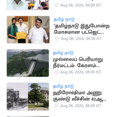
ஆன சி.வி.சண்முகம்
Aug 06, 2026, 08:08 IST
தமிழ் நாடு
"தமிழ்நாடு இதுபோன்ற
மோசமான பட்ஜெட்டை
பார்த்ததில்லை"..
Aug 06, 2026, 08:08 IST
நயினார் காட்டம்
தமிழ் நாடு
முல்லைப் பெரியாறு
நீர்மட்டம்: கேரளம்
அமைச்சர் எச்சரிக்கை
Aug 06, 2026, 08:08 IST
தமிழ் நாடு
ஹிரோஷிமா அணு
குண்டு வீச்சின் 82ஆம்
ஆண்டு நினைவு
Aug 06, 2026, 08:08 IST
தினம் இன்று!