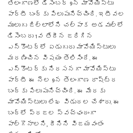
తెలంగాణలో డిసెంబర్ 9న మావోయిస్టు
పార్టీ బంద్‌కు పిలుపునిచ్చింది. ఇటీవల
ములుగు జిల్లాలోని చల్పాక అడవుల్లో
డిసెంబరు 1వ తేదీన జరిగిన
ఎన్‌కౌంటర్‌‌లో ఏడుగురు మావోయిస్టులు
మరణించిన విషయం తెలిసిందే. ఈ
ఎన్‌కౌంటర్‌కు నిరసనగా మావోయిస్టు
పార్టీ ఈ నెల 9న తెలంగాణ రాష్ట్ర
బంద్‌కు పిలుపునిచ్చింది. ఈ మేరకు
మావోయిస్టులు లేఖ విడుదల చేశారు. ఈ
బంద్‌లో ప్రజల స్వచ్ఛందంగా
పాల్గొనాలని, దీనిని విజయవంతం