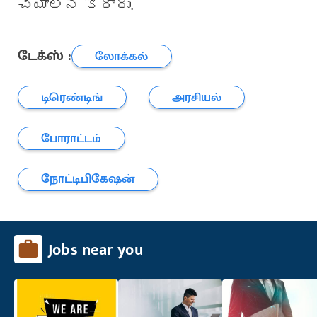
చేయాలని కోరారు.
டேக்ஸ் :
லோக்கல்
டிரெண்டிங்
அரசியல்
போராட்டம்
நோட்டிபிகேஷன்
Jobs near you