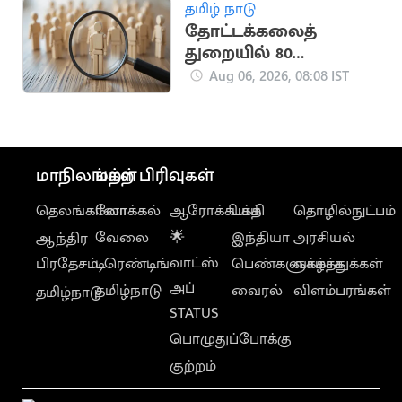
தமிழ் நாடு
தோட்டக்கலைத்
துறையில் 80
காலிப்பணியிடங்கள்
Aug 06, 2026, 08:08 IST
அறிவிப்பு
மாநிலங்கள்
மற்ற பிரிவுகள்
தெலங்கானா
லோக்கல்
ஆரோக்கியம்
பக்தி
தொழில்நுட்பம்
வேலை
🌟
இந்தியா
அரசியல்
ஆந்திர
வாட்ஸ்
பிரதேசம்
டிரெண்டிங்
பெண்களுக்காக
வாழ்த்துக்கள்
அப்
தமிழ்நாடு
வைரல்
விளம்பரங்கள்
தமிழ்நாடு
STATUS
பொழுதுப்போக்கு
குற்றம்