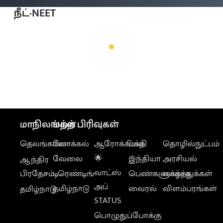
நீட்-NEET
மாநிலங்கள்
மற்ற பிரிவுகள்
தெலங்கானா
லோக்கல்
ஆரோக்கியம்
பக்தி
தொழில்நுட்பம்
வேலை
🌟
இந்தியா
அரசியல்
ஆந்திர
வாட்ஸ்
பிரதேசம்
டிரெண்டிங்
பெண்களுக்காக
வாழ்த்துக்கள்
அப்
தமிழ்நாடு
வைரல்
விளம்பரங்கள்
தமிழ்நாடு
STATUS
பொழுதுப்போக்கு