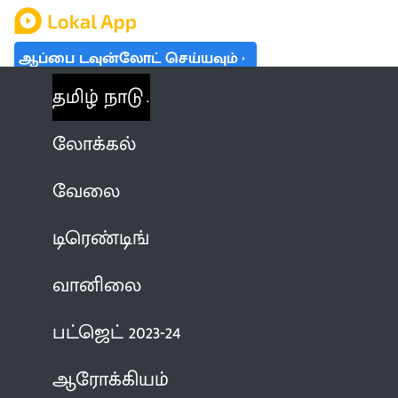
ஆப்பை டவுன்லோட் செய்யவும்
தமிழ் நாடு
லோக்கல்
வேலை
டிரெண்டிங்
வானிலை
பட்ஜெட் 2023-24
ஆரோக்கியம்