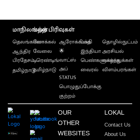
லட்சம்
டாலர்
கட்டணம்?
மாநிலங்கள்
மற்ற பிரிவுகள்
தெலங்கானா
லோக்கல்
ஆரோக்கியம்
பக்தி
தொழில்நுட்பம்
வேலை
🌟
இந்தியா
அரசியல்
ஆந்திர
வாட்ஸ்
பிரதேசம்
டிரெண்டிங்
பெண்களுக்காக
வாழ்த்துக்கள்
அப்
தமிழ்நாடு
வைரல்
விளம்பரங்கள்
தமிழ்நாடு
STATUS
பொழுதுப்போக்கு
குற்றம்
OUR
LOKAL
OTHER
Contact Us
WEBSITES
About Us