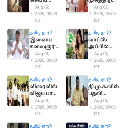
செய்ய
முகத்திற்கா
வற்புறுத்தி
க மக்கள்
Aug 02,
Aug 02,
பெண்ணுக்
வாக்களித்த
2026, 05:08
2026, 03:08
கு பாலியல்
னர்:
IST
IST
தொல்லை
அமைச்சர்
தமிழ் நாடு
தமிழ் நாடு
கொடுத்த
ஆனந்த்
'இளைய
வாட்ஸ்
இளைஞர்
பேச்சு
கலைஞர்'
அப்பில்
மீது புகார்
உதயநிதி
அறிமுகம்
Aug 01,
Aug 01,
ஸ்டாலினு
ஆகும்
2026, 09:08
2026, 09:08
க்கு புதிய
புதிய வசதி
IST
IST
பொறுப்பு?
தமிழ் நாடு
தமிழ் நாடு
விரைவில்
தி.மு.க.வில்
விஜயபாஸ்
பதவி
கருக்கு
பறிப்பு:
Aug 01,
Aug 01,
பதவி -
தோப்பு
2026, 08:08
2026, 06:08
என்.ஆனந்
வெங்கடாச
IST
IST
த்
லம்
தமிழ் நாடு
தமிழ் நாடு
அறிவிப்பு
த.வெ.க.வி