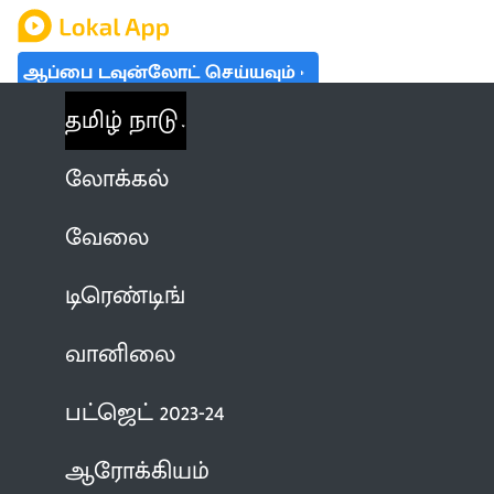
ஆப்பை டவுன்லோட் செய்யவும்
தமிழ் நாடு
லோக்கல்
வேலை
டிரெண்டிங்
வானிலை
பட்ஜெட் 2023-24
ஆரோக்கியம்