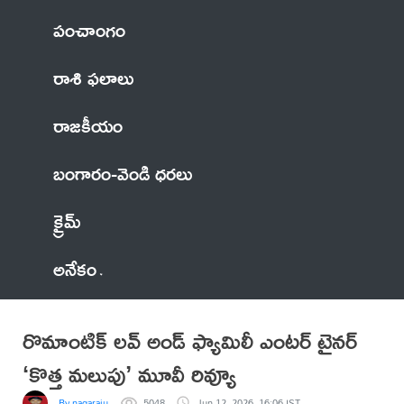
పంచాంగం
రాశి ఫలాలు
రాజకీయం
బంగారం-వెండి ధరలు
క్రైమ్
అనేకం
రొమాంటిక్ లవ్ అండ్ ఫ్యామిలీ ఎంటర్ టైనర్
‘కొత్త మలుపు’ మూవీ రివ్యూ
By nagaraju
5048
Jun 12, 2026, 16:06 IST