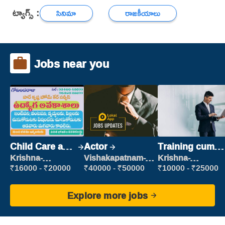
ట్యాగ్స్ :
సినిమా
రాజకీయాలు
Jobs near you
Child Care and
Actor
Training cum
Patient care
Placement
Krishna-
Vishakapatnam-
Krishna-
vijayawada
new
vijayawada
₹16000 - ₹20000
₹40000 - ₹50000
₹10000 - ₹25000
Explore more jobs