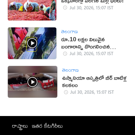
ఒక్కసారిగ్గా పెరిగిన మిర్చి ధరలు!
Jul 30, 2026, 15:07 IST
తెలంగాణ
రూ.10 లక్షల విలువైన
బంగారాన్ని దొంగలించిన
‘ఎలుక’ (వీడియో)
Jul 30, 2026, 15:07 IST
తెలంగాణ
ఉస్మానియా ఆస్పత్రిలో బీర్ బాటిళ్ల
కలకలం
Jul 30, 2026, 15:07 IST
రాష్ట్రాలు
ఇతర కేటగిరీలు