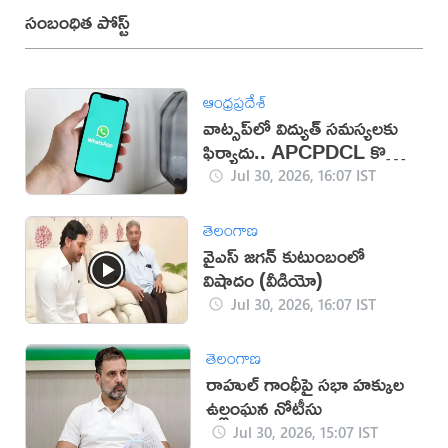
సంబంధిత పోస్ట్
ఆంధ్రప్రదేశ్
వాట్సప్‌లో విద్యుత్ సమస్యలకు
ఫిర్యాదు.. APCPDCL కొత్త
సేవలు
Jul 30, 2026, 16:07 IST
తెలంగాణ
వైఎస్ జగన్ కుటుంబంలో
విషాదం (వీడియో)
Jul 30, 2026, 16:07 IST
తెలంగాణ
రాహుల్ గాంధీపై సభా హక్కుల
ఉల్లంఘన నోటీసు
Jul 30, 2026, 15:07 IST