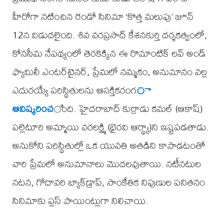
హీరోగా నటించిన రెండో సినిమా ‘కొత్త మలుపు’ జూన్
12న విడుదలైంది. శివ వరప్రసాద్ కేశనకుర్తి దర్శకత్వంలో,
కోనసీమ నేపథ్యంలో తెరకెక్కిన ఈ రొమాంటిక్ లవ్ అండ్
ఫ్యామిలీ ఎంటర్‌టైనర్, ప్రేమలో నమ్మకం, అనుమానం వల్ల
ఎదురయ్యే పరిస్థితులను ఆసక్తికరంగ
ా
ఆవిష్కరించ
ింది. హైదరాబాద్ కుర్రాడు కమల్ (ఆకాష్)
పల్లెటూరి అమ్మాయి వరలక్ష్మి (భైరవి ఆర్థ్యా)ని ఇష్టపడతాడు.
అనుకోని పరిస్థితుల్లో ఒక యువతి అతడిని కాపాడటంతో
వారి ప్రేమలో అనుమానాలు మొదలవుతాయి. నటీనటుల
నటన, గోదావరి బ్యాక్‌డ్రాప్, సాంకేతిక నిపుణుల పనితనం
సినిమాకు ప్లస్ పాయింట్లుగా నిలిచాయి.