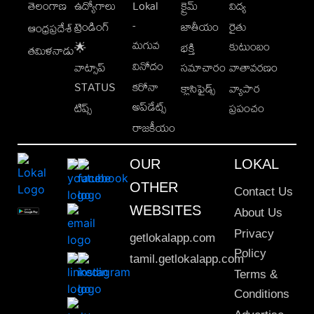
తెలంగాణ
ఉద్యోగాలు
Lokal
క్రైమ్
విద్య
-
ట్రెండింగ్
జాతీయం
రైతు
ఆంధ్రప్రదేశ్
మగువ
కుటుంబం
🌟
భక్తి
తమిళనాడు
వినోదం
వాట్సాప్
సమాచారం
వాతావరణం
STATUS
కరోనా
క్లాసిఫైడ్స్
వ్యాపార
అప్‌డేట్స్
టిప్స్
ప్రపంచం
రాజకీయం
OUR
LOKAL
OTHER
Contact Us
WEBSITES
About Us
Privacy
getlokalapp.com
Policy
tamil.getlokalapp.com
Terms &
Conditions