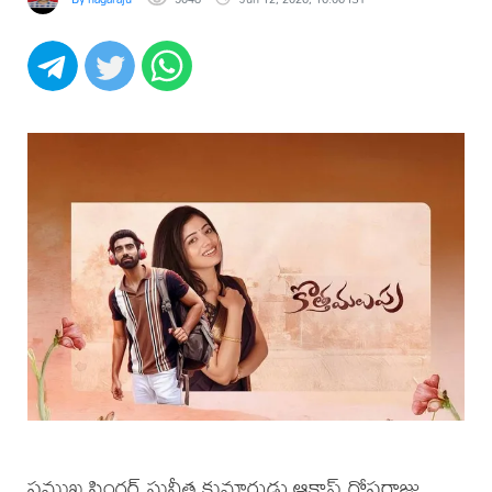
ప్రముఖ సింగర్ సునీత కుమారుడు ఆకాష్ గోపరాజు