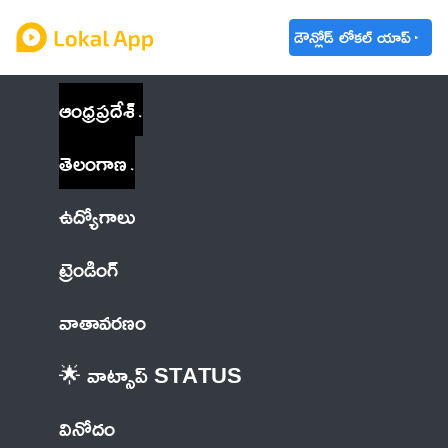
డౌన్లోడ్ లోకల్ యాప్
ఆంధ్రప్రదేశ్
తెలంగాణ
ఉద్యోగాలు
ట్రెండింగ్
వాతావరణం
🌟 వాట్సాప్ STATUS
వినోదం