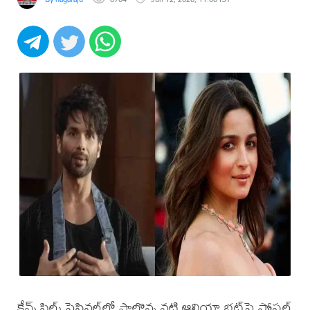
కేన్స్ ఫిల్మ్ ఫెస్టివల్‌లో పాల్గొన్న నటి ఆలియా భట్‌పై సోషల్