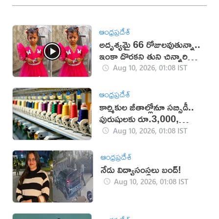
ఆంధ్రప్రదేశ్
అదృశ్యమై 66 రోజులవుతున్నా..
ఇంకా దొరకని తుని చిన్నారి
ఆచూకీ (VIDEO)
Aug 10, 2026, 01:08 IST
ఆంధ్రప్రదేశ్
కార్మికుల జీతాల్లోనూ సబ్సిడీ..
పురుషులకు రూ.3,000,
మహిళలకు రూ.3,500
Aug 10, 2026, 01:08 IST
ఆంధ్రప్రదేశ్
నేడు విద్యాసంస్థలు బంద్!
Aug 10, 2026, 01:08 IST