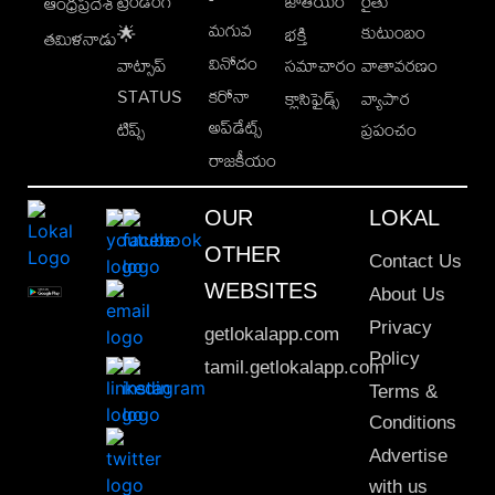
ట్రెండింగ్
జాతీయం
రైతు
ఆంధ్రప్రదేశ్
మగువ
కుటుంబం
🌟
భక్తి
తమిళనాడు
వినోదం
వాట్సాప్
సమాచారం
వాతావరణం
STATUS
కరోనా
క్లాసిఫైడ్స్
వ్యాపార
అప్‌డేట్స్
టిప్స్
ప్రపంచం
రాజకీయం
OUR
LOKAL
OTHER
Contact Us
WEBSITES
About Us
Privacy
getlokalapp.com
Policy
tamil.getlokalapp.com
Terms &
Conditions
Advertise
with us