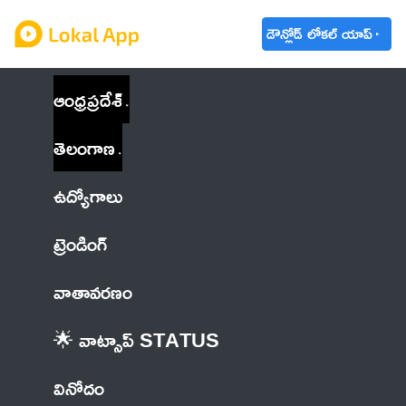
డౌన్లోడ్ లోకల్ యాప్
ఆంధ్రప్రదేశ్
తెలంగాణ
ఉద్యోగాలు
ట్రెండింగ్
వాతావరణం
🌟 వాట్సాప్ STATUS
వినోదం