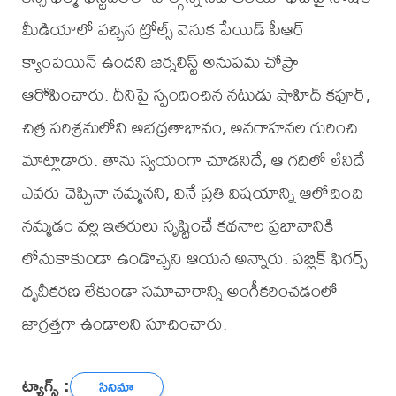
మీడియాలో వచ్చిన ట్రోల్స్ వెనుక పేయిడ్ పీఆర్
క్యాంపెయిన్ ఉందని జర్నలిస్ట్ అనుపమ చోప్రా
ఆరోపించారు. దీనిపై స్పందించిన నటుడు షాహిద్ కపూర్,
చిత్ర పరిశ్రమలోని అభద్రతాభావం, అవగాహనల గురించి
మాట్లాడారు. తాను స్వయంగా చూడనిదే, ఆ గదిలో లేనిదే
ఎవరు చెప్పినా నమ్మనని, వినే ప్రతి విషయాన్ని ఆలోచించి
నమ్మడం వల్ల ఇతరులు సృష్టించే కథనాల ప్రభావానికి
లోనుకాకుండా ఉండొచ్చని ఆయన అన్నారు. పబ్లిక్ ఫిగర్స్
ధృవీకరణ లేకుండా సమాచారాన్ని అంగీకరించడంలో
జాగ్రత్తగా ఉండాలని సూచించారు.
ట్యాగ్స్ :
సినిమా