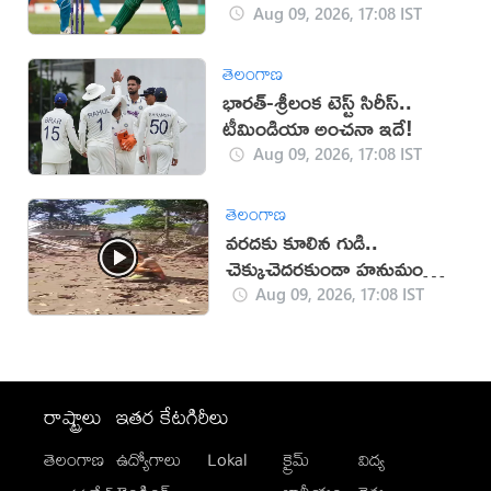
Aug 09, 2026, 17:08 IST
తెలంగాణ
భారత్-శ్రీలంక టెస్ట్ సిరీస్..
టీమిండియా అంచనా ఇదే!
Aug 09, 2026, 17:08 IST
తెలంగాణ
వరదకు కూలిన గుడి..
చెక్కుచెదరకుండా హనుమంతుని
విగ్రహం!
Aug 09, 2026, 17:08 IST
రాష్ట్రాలు
ఇతర కేటగిరీలు
తెలంగాణ
ఉద్యోగాలు
Lokal
క్రైమ్
విద్య
-