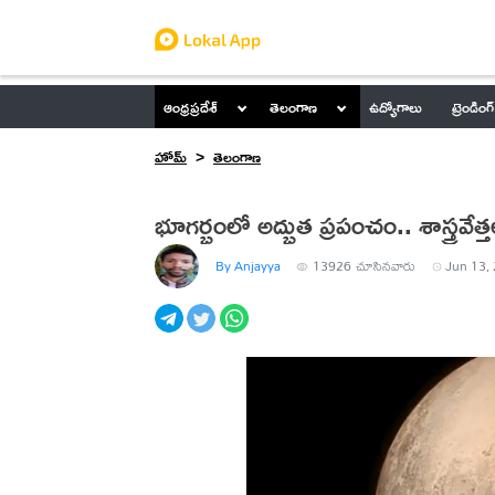
ఆంధ్రప్రదేశ్
తెలంగాణ
ఉద్యోగాలు
ట్రెండింగ్
హోమ్
తెలంగాణ
భూగర్భంలో అద్భుత ప్రపంచం.. శాస్త్రవేత
By Anjayya
13926
చూసినవారు
Jun 13, 