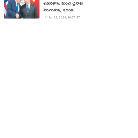
అమెరికాను మించి చైనాకు
పెరుగుతున్న ఆదరణ
Jul 29, 2026, 16:07 IST