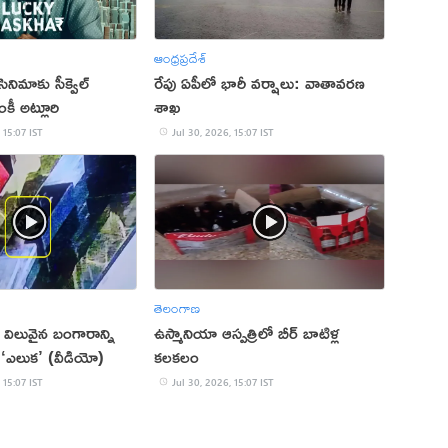
ఆంధ్రప్రదేశ్
సినిమాకు సీక్వెల్
రేపు ఏపీలో భారీ వర్షాలు: వాతావరణ
కీ అట్లూరి
శాఖ
 15:07 IST
Jul 30, 2026, 15:07 IST
తెలంగాణ
విలువైన బంగారాన్ని
ఉస్మానియా ఆస్పత్రిలో బీర్ బాటిళ్ల
‘ఎలుక’ (వీడియో)
కలకలం
 15:07 IST
Jul 30, 2026, 15:07 IST