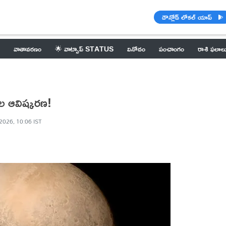
డౌన్లోడ్ లోకల్ యాప్
వాతావరణం
🌟 వాట్సాప్ STATUS
వినోదం
పంచాంగం
రాశి ఫలాల
్తల ఆవిష్కరణ!
2026, 10:06 IST