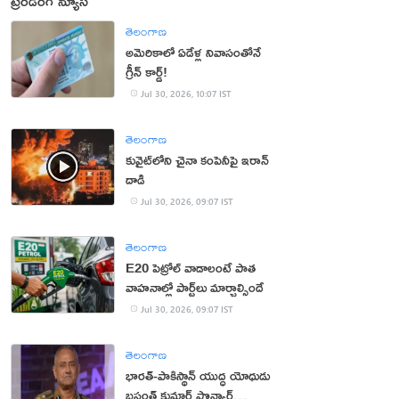
ట్రెండింగ్ న్యూస్
తెలంగాణ
అమెరికాలో ఏడేళ్ల నివాసంతోనే
గ్రీన్ కార్డ్!
Jul 30, 2026, 10:07 IST
తెలంగాణ
కువైట్‌లోని చైనా కంపెనీపై ఇరాన్
దాడి
Jul 30, 2026, 09:07 IST
తెలంగాణ
E20 పెట్రోల్ వాడాలంటే పాత
వాహనాల్లో పార్ట్‌లు మార్చాల్సిందే
Jul 30, 2026, 09:07 IST
తెలంగాణ
భార‌త్‌-పాకిస్థాన్ యుద్ధ యోధుడు
బ‌సంత్ కుమార్ పొన్వార్‌