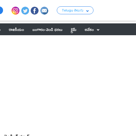
Telugu తెలుగు
ు
రాజకీయం
బంగారం-వెండి ధరలు
క్రైమ్
అనేకం