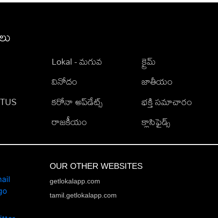
ీలు
Lokal - మగువ
క్రైమ్
వినోదం
జాతీయం
TATUS
కరోనా అప్‌డేట్స్
భక్తి సమాచారం
రాజకీయం
క్లాసిఫైడ్స్
OUR OTHER WEBSITES
getlokalapp.com
tamil.getlokalapp.com