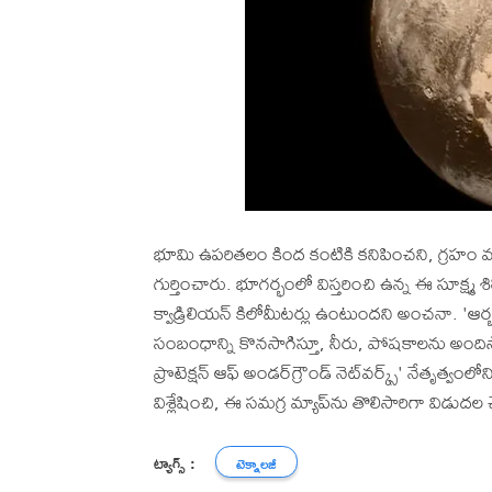
భూమి ఉపరితలం కింద కంటికి కనిపించని, గ్రహం మను
గుర్తించారు. భూగర్భంలో విస్తరించి ఉన్న ఈ సూక్ష్మ 
క్వాడ్రిలియన్ కిలోమీటర్లు ఉంటుందని అంచనా. 'ఆర్
సంబంధాన్ని కొనసాగిస్తూ, నీరు, పోషకాలను అందిస్తాయ
ప్రొటెక్షన్ ఆఫ్ అండర్‌గ్రౌండ్ నెట్‌వర్క్స్' నేతృత
విశ్లేషించి, ఈ సమగ్ర మ్యాప్‌ను తొలిసారిగా విడుదల 
ట్యాగ్స్ :
టెక్నాలజీ