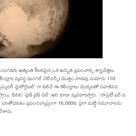
గడకు అత్యంత కీలకమైన ఒక అద్భుత ప్రపంచాన్ని శాస్త్రవేత్తలు
శిలీంధ్రాల వ్యవస్థ (ఫంగల్ నెట్‌వర్క్) మొత్తం పొడవు సుమారు 110
బస్కులర్ మైకోరైజల్' గా పిలిచే ఈ శిలీంధ్రాలు మొక్కలతో సహజీవన
ి. దీనిని 'వుడ్ వైడ్ వెబ్' అని కూడా వ్యవహరిస్తారు. 'సొసైటీ ఫర్ ది
్వంలోని పరిశోధకులు ప్రపంచవ్యాప్తంగా 16,000కు పైగా మట్టి నమూనాలను
చేశారు.