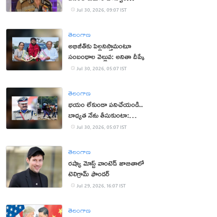
క‌న్నుమూత‌
Jul 30, 2026, 09:07 IST
తెలంగాణ
అభిజీత్‌కు పిల్ల‌నిస్తామంటూ
సంబంధాల వెల్లువ: అనితా దీప్కే
Jul 30, 2026, 05:07 IST
తెలంగాణ
భ‌యం లేకుండా ప‌నిచేయండి..
బాధ్య‌త నేను తీసుకుంటా:
సీఆర్పీఎఫ్ చీఫ్
Jul 30, 2026, 05:07 IST
తెలంగాణ
రష్యా మోస్ట్ వాంటెడ్ జాబితాలో
టెలిగ్రామ్ ఫౌండర్
Jul 29, 2026, 16:07 IST
తెలంగాణ