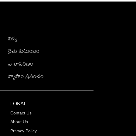
విద్య
రైతు కుటుంబం
వాతావరణం
వ్యాపార ప్రపంచం
LOKAL
Contact Us
About Us
Privacy Policy