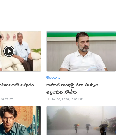
తెలంగాణ
 కుటుంబంలో విషాదం
రాహుల్ గాంధీపై సభా హక్కుల
ఉల్లంఘన నోటీసు
 16:07 IST
Jul 30, 2026, 15:07 IST