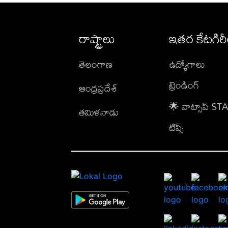
రాష్ట్రాలు
ఇతర కేటగిర
తెలంగాణ
ఉద్యోగాలు
ట్రెండింగ్
ఆంధ్రప్రదేశ్
🌟 వాట్సాప్ S
తమిళనాడు
టిప్స్