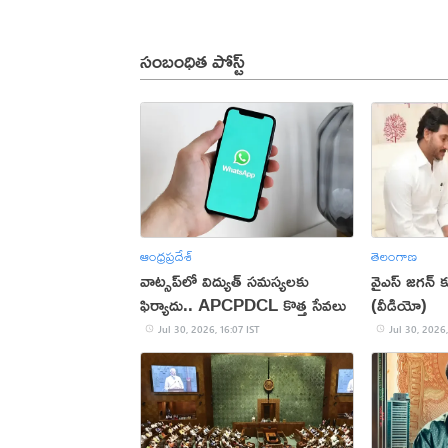
సంబంధిత పోస్ట్
ఆంధ్రప్రదేశ్
తెలంగాణ
వాట్సప్‌లో విద్యుత్ సమస్యలకు
వైఎస్ జగన్
ఫిర్యాదు.. APCPDCL కొత్త సేవలు
(వీడియో)
Jul 30, 2026, 16:07 IST
Jul 30, 2026,