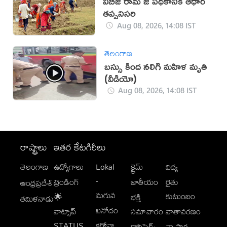
వీబీజీ రామ్ జీ పథకానికి ఆధార్
తప్పనిసరి
Aug 08, 2026, 14:08 IST
తెలంగాణ
బస్సు కింద నలిగి మహిళ మృతి
(వీడియో)
Aug 08, 2026, 14:08 IST
రాష్ట్రాలు
ఇతర కేటగిరీలు
తెలంగాణ
ఉద్యోగాలు
Lokal
క్రైమ్
విద్య
-
ట్రెండింగ్
జాతీయం
రైతు
ఆంధ్రప్రదేశ్
మగువ
కుటుంబం
🌟
భక్తి
తమిళనాడు
వినోదం
వాట్సాప్
సమాచారం
వాతావరణం
STATUS
కరోనా
క్లాసిఫైడ్స్
వ్యాపార