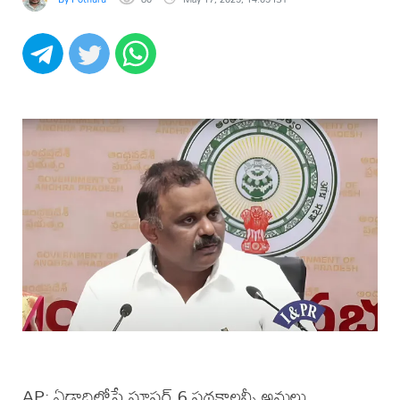
AP: ఏడాదిలోపే సూపర్ 6 పథకాలన్నీ అమలు