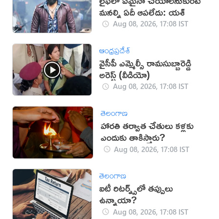
లైఫ్‌లో ఏమైనా చేయాలనుకుంటే
మనల్ని ఏదీ ఆపలేదు: యశ్
Aug 08, 2026, 17:08 IST
ఆంధ్రప్రదేశ్
వైసీపీ ఎమ్మెల్సీ రామసుబ్బారెడ్డి
అరెస్ట్ (వీడియో)
Aug 08, 2026, 17:08 IST
తెలంగాణ
హారతి తర్వాత చేతులు కళ్లకు
ఎందుకు తాకిస్తారు?
Aug 08, 2026, 17:08 IST
తెలంగాణ
ఐటీ​ రిటర్న్స్​లో తప్పులు
ఉన్నాయా?
Aug 08, 2026, 17:08 IST