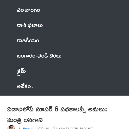
పంచాంగం
రాశి ఫలాలు
రాజకీయం
బంగారం-వెండి ధరలు
క్రైమ్
అనేకం
ఏడాదిలోపే సూపర్ 6 పథకాలన్నీ అమలు:
మంత్రి అనగాని
By Potnuru
80
May 17, 2025, 14:05 IST