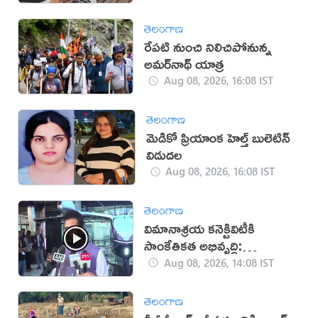
తెలంగాణ
రేపటి నుంచి నిలిచిపోనున్న
అమర్‌నాథ్ యాత్ర
Aug 08, 2026, 16:08 IST
తెలంగాణ
మెడికో ప్రియాంక హెల్త్ బులెటిన్
విడుదల
Aug 08, 2026, 16:08 IST
తెలంగాణ
విమానాశ్రయ కనెక్టివిటీకి
సాంకేతికత అభివృద్ధి:
రామ్మోహన్ నాయుడు
Aug 08, 2026, 14:08 IST
తెలంగాణ