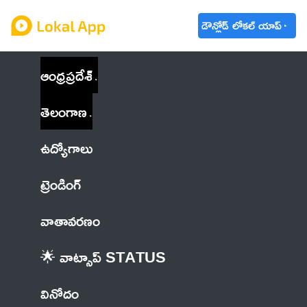
డౌన్లోడ్ లోకల్ యాప్
ఆంధ్రప్రదేశ్
తెలంగాణ
ఉద్యోగాలు
ట్రెండింగ్
వాతావరణం
🌟 వాట్సాప్ STATUS
వినోదం