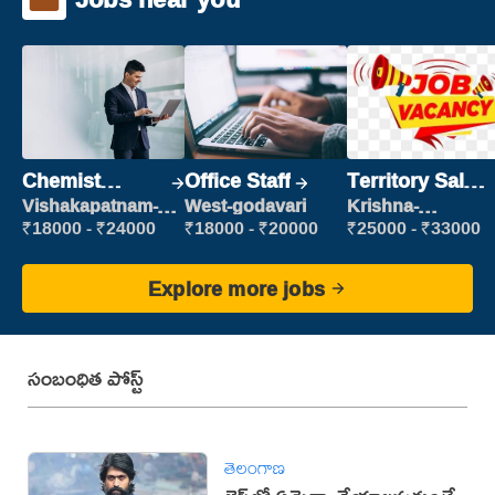
Chemist
Office Staff
Territory Sales
Production
Manager
Vishakapatnam-
West-godavari
Krishna-
new
vijayawada
Executive
₹18000 - ₹24000
₹18000 - ₹20000
₹25000 - ₹33000
Explore more jobs
సంబంధిత పోస్ట్
తెలంగాణ