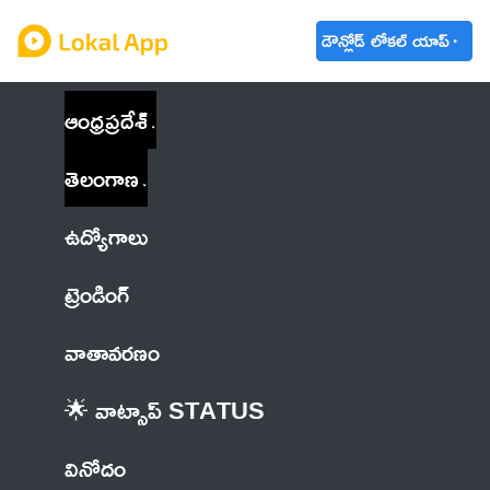
డౌన్లోడ్ లోకల్ యాప్
ఆంధ్రప్రదేశ్
తెలంగాణ
ఉద్యోగాలు
ట్రెండింగ్
వాతావరణం
🌟 వాట్సాప్ STATUS
వినోదం