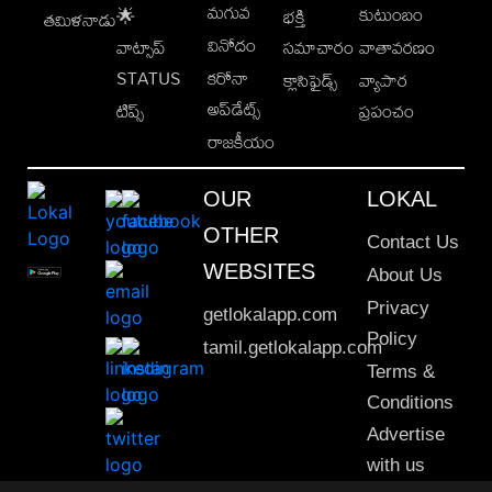
మగువ
కుటుంబం
🌟
భక్తి
తమిళనాడు
వినోదం
వాట్సాప్
సమాచారం
వాతావరణం
STATUS
కరోనా
క్లాసిఫైడ్స్
వ్యాపార
అప్‌డేట్స్
టిప్స్
ప్రపంచం
రాజకీయం
OUR
LOKAL
OTHER
Contact Us
WEBSITES
About Us
Privacy
getlokalapp.com
Policy
tamil.getlokalapp.com
Terms &
Conditions
Advertise
with us