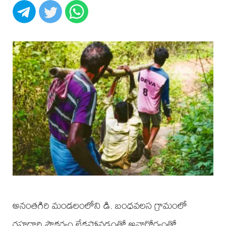
అనంతగిరి మండలంలోని డి. బంధవలస గ్రామంలో
రహదారి సౌకర్యం లేకపోవడంతో అనారోగ్యంతో