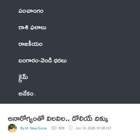
పంచాంగం
రాశి ఫలాలు
రాజకీయం
బంగారం-వెండి ధరలు
క్రైమ్
అనేకం
అనారోగ్యంతో విలవిల.. డోలియే దిక్కు
By M. Nava Surya
609
Jun 14, 2026, 01:06 IST