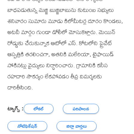
బాధపడుతున్న మజ్జి బుజ్జిబాబును కుటుంబ సభ్యులు
శనివారం సుమారు మూడు కిలోమీటర్ల దూరం కొండలు,
అటవీ మార్గం గుండా డోలీలో మోసుకెళ్లారు. మెయిన్
రోడ్డుకు చేరుకున్నాక ఆటోలో ఎస్. కోటలోని ప్రైవేట్
ఆస్పత్రికి తరలించగా, అతనికి మలేరియా, టైఫాయిడ్
సోకినట్లు వైద్యులు నిర్ధారించారు. గ్రామానికి కనీస
రహదారి సౌకర్యం లేకపోవడం తీవ్ర విమర్శలకు
దారితీసింది.
ట్యాగ్స్ :
లోకల్
పరిపాలన
నోటిఫికేషన్
జిల్లా వార్తలు