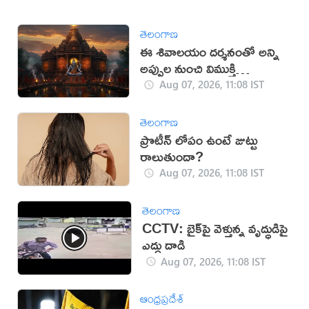
తెలంగాణ
ఈ శివాలయం దర్శనంతో అన్ని
అప్పుల నుంచి విముక్తి
లభిస్తుందట!
Aug 07, 2026, 11:08 IST
తెలంగాణ
ప్రొటీన్ లోపం ఉంటే జుట్టు
రాలుతుందా?
Aug 07, 2026, 11:08 IST
తెలంగాణ
CCTV: బైక్‌పై వెళ్తున్న వృద్ధుడిపై
ఎద్దు దాడి
Aug 07, 2026, 11:08 IST
ఆంధ్రప్రదేశ్