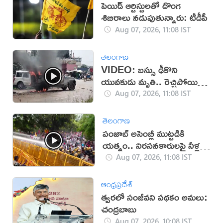
పెయిడ్ ఆర్టిస్టులతో దొంగ
శిబిరాలు నడుపుతున్నారు: టీడీపీ
Aug 07, 2026, 11:08 IST
తెలంగాణ
VIDEO: బస్సు ఢీకొని
యువకుడు మృతి.. రెచ్చిపోయిన
స్థానికులు!
Aug 07, 2026, 11:08 IST
తెలంగాణ
పంజాబ్ అసెంబ్లీ ముట్టడికి
యత్నం.. నిరసనకారులపై నీళ్ల
ఫిరంగులు!
Aug 07, 2026, 11:08 IST
ఆంధ్రప్రదేశ్
త్వరలో సంజీవని పథకం అమలు:
చంద్రబాబు
Aug 07, 2026, 10:08 IST