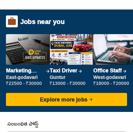
Jobs near you
Marketing
Taxi Driver
Office Staff
Executive
East-godavari
Guntur
West-godavari
₹22500 - ₹30000
₹13000 - ₹30000
₹18000 - ₹20000
Explore more jobs
సంబంధిత పోస్ట్