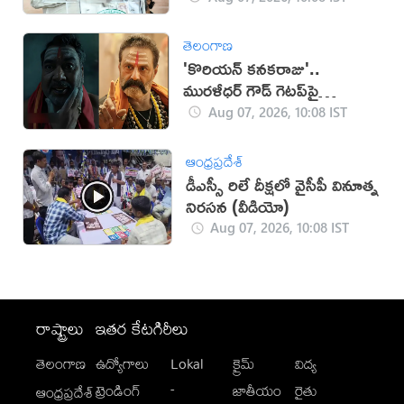
తెలంగాణ
'కొరియన్ కనకరాజు'..
మురళీధర్ గౌడ్ గెటప్‌పై
విమర్శలు!
Aug 07, 2026, 10:08 IST
ఆంధ్రప్రదేశ్
డీఎస్సీ రిలే దీక్ష‌లో వైసీపీ వినూత్న
నిర‌స‌న‌ (వీడియో)
Aug 07, 2026, 10:08 IST
రాష్ట్రాలు
ఇతర కేటగిరీలు
తెలంగాణ
ఉద్యోగాలు
Lokal
క్రైమ్
విద్య
-
ట్రెండింగ్
జాతీయం
రైతు
ఆంధ్రప్రదేశ్