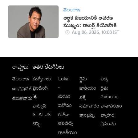
తెలంగాణ
ఆర్థిక విజయానికి ఆచరణ
ముఖ్యం: రాబర్ట్ కియోసాకి
Aug 06, 2026, 10:08 IST
రాష్ట్రాలు
ఇతర కేటగిరీలు
తెలంగాణ
ఉద్యోగాలు
Lokal
క్రైమ్
విద్య
-
ట్రెండింగ్
జాతీయం
రైతు
ఆంధ్రప్రదేశ్
మగువ
కుటుంబం
🌟
భక్తి
తమిళనాడు
వినోదం
వాట్సాప్
సమాచారం
వాతావరణం
STATUS
కరోనా
క్లాసిఫైడ్స్
వ్యాపార
అప్‌డేట్స్
టిప్స్
ప్రపంచం
రాజకీయం