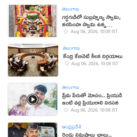
తెలంగాణ
గర్భగుడిలో సుబ్రహ్మణ్య స్వామి,
నరసింహ స్వామి ఉన్న
దేవాలయం ఇదే
Aug 06, 2026, 10:08 IST
తెలంగాణ
కేంద్ర కేబినెట్ కీలక నిర్ణయాలు
Aug 06, 2026, 10:08 IST
తెలంగాణ
ప్రేమ పేరుతో మోసం.. ప్రియుడి
ఇంటి వద్ద ప్రియురాలి నిరసన
Aug 06, 2026, 10:08 IST
ఆంధ్రప్రదేశ్
రెండు నిమిషాలు చాలు..