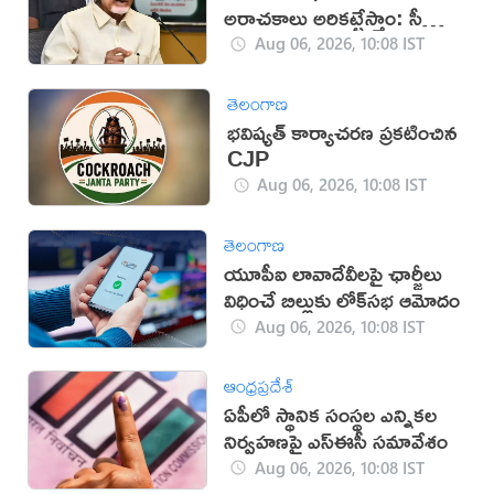
అరాచకాలు అరికట్టేస్తాం: సీఎం
చంద్రబాబు
Aug 06, 2026, 10:08 IST
తెలంగాణ
భవిష్యత్ కార్యాచరణ ప్రకటించిన
CJP
Aug 06, 2026, 10:08 IST
తెలంగాణ
యూపీఐ లావాదేవీలపై ఛార్జీలు
విధించే బిల్లుకు లోక్‌సభ ఆమోదం
Aug 06, 2026, 10:08 IST
ఆంధ్రప్రదేశ్
ఏపీలో స్థానిక సంస్థల ఎన్నికల
నిర్వహణపై ఎస్‌ఈసీ సమావేశం
Aug 06, 2026, 10:08 IST