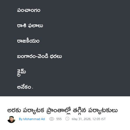
పంచాంగం
రాశి ఫలాలు
రాజకీయం
బంగారం-వెండి ధరలు
క్రైమ్
అనేకం
అరకు పర్యాటక ప్రాంతాల్లో తగ్గిన పర్యాటకులు
By Mohammad Adil Anwar
555
May 31, 2026, 12:05 IST