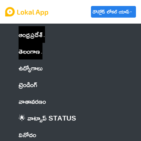
డౌన్లోడ్ లోకల్ యాప్
ఆంధ్రప్రదేశ్
తెలంగాణ
ఉద్యోగాలు
ట్రెండింగ్
వాతావరణం
🌟 వాట్సాప్ STATUS
వినోదం