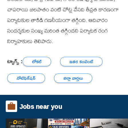
చాపరాయి జలపాతం వంటి చోట్ల వేసవి తీవ్రత కారణంగా
పర్యాటకుల తాకిడి గణనీయంగా తగ్గింది. ఆదివారం
సందర్శకుల సంఖ్య మరింత తగ్గిందని పర్యాటక రంగ
నిర్వాహకులు తెలిపారు.
ట్యాగ్స్ :
లోకల్
ఇతర కంటెంట్
నోటిఫికేషన్
జిల్లా వార్తలు
Jobs near you