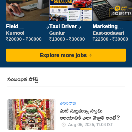
Field
Taxi Driver
Marketing
Marketing
Executive
Kurnool
Guntur
East-godavari
Executive
₹20000 - ₹30000
₹13000 - ₹30000
₹22500 - ₹30000
Explore more jobs
సంబంధిత పోస్ట్
తెలంగాణ
ఘటి సుబ్రమణ్య స్వామి
ఆలయానికి ఎలా వెళ్లాలి అంటే?
Aug 06, 2026, 11:08 IST