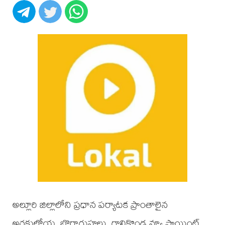
అల్లూరి జిల్లాలోని ప్రధాన పర్యాటక ప్రాంతాలైన
అరకులోయ, బొర్రాగుహలు, గాలికొండ వ్యూ పాయింట్,