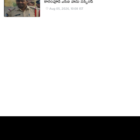
కారంపూడి ఎస్ఐ వాసు స‌స్పెండ్‌
Aug 05, 2026, 10:08 IST