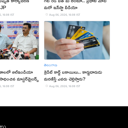
ష్యత్ కార్యాచరణ
గెట్ రెడీ విత్ మీ అంటూ.. ప్రధాని మోదీ
CJP
మరో ఇన్‌స్టా వీడియో
, 16:08 IST
Aug 06, 2026, 16:08 IST
తెలంగాణ
ితాలలో ఆల్ఇండియా
క్రెడిట్ కార్డ్ బకాయిలు.. కార్డుదారుడు
ాధించిన మాస్టర్‌మైండ్స్
మరణిస్తే ఎవరు చెల్లిస్తారు?
, 16:08 IST
Aug 06, 2026, 16:08 IST
ీలు