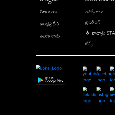
తెలంగాణ
ఉద్యోగాలు
ట్రెండింగ్
ఆంధ్రప్రదేశ్
🌟 వాట్సాప్ S
తమిళనాడు
టిప్స్