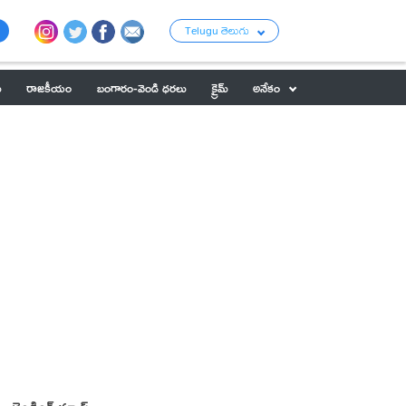
Telugu తెలుగు
ు
రాజకీయం
బంగారం-వెండి ధరలు
క్రైమ్
అనేకం