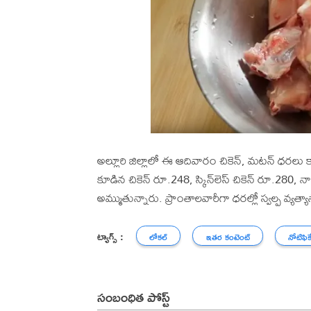
అల్లూరి జిల్లాలో ఈ ఆదివారం చికెన్, మటన్ ధరలు కాస్
కూడిన చికెన్ రూ.248, స్కిన్‌లెస్ చికెన్ రూ.28
అమ్ముతున్నారు. ప్రాంతాలవారీగా ధరల్లో స్వల్ప వ్యత్
ట్యాగ్స్ :
లోకల్
ఇతర కంటెంట్
నోటిఫిక
సంబంధిత పోస్ట్