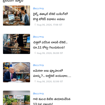
ట్రెండింగ్ న్యూస్
తెలంగాణ
రైల్వే తత్కాల్ టికెట్ బుకింగ్‌లో
కొత్త టోకెన్ విధానం అమలు
Aug 06, 2026, 17:08 IST
తెలంగాణ
చెత్తలో పడేసిన లాటరీ టికెట్..
రూ.11 కోట్లు గెలుచుకుంది!
Aug 06, 2026, 06:08 IST
తెలంగాణ
అమెరికా అణు వ్యూహంలో
మార్పు?.. టాక్టికల్ ఆయుధాలకు
ప్రాధాన్యం!
Aug 06, 2026, 02:08 IST
తెలంగాణ
గాలి నుంచి నీటిని తయారుచేసిన
13 ఏళ్ల బాలుడు!