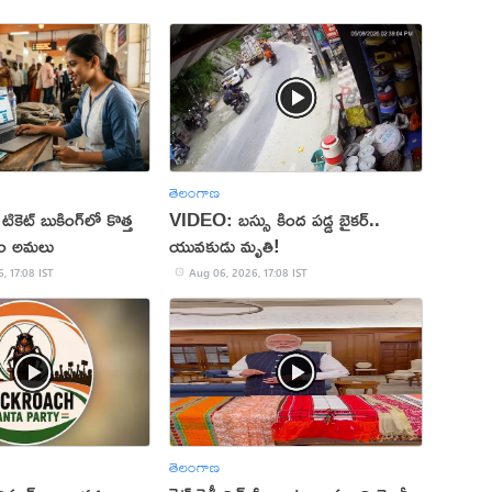
తెలంగాణ
 టికెట్ బుకింగ్‌లో కొత్త
VIDEO: బస్సు కింద పడ్డ బైకర్..
నం అమలు
యువకుడు మృతి!
, 17:08 IST
Aug 06, 2026, 17:08 IST
తెలంగాణ