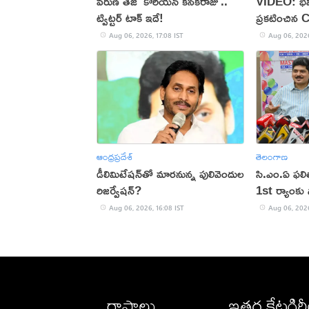
వరుణ్ తేజ్ 'కొరియన్ కనకరాజు'..
VIDEO: భవి
ట్విట్టర్ టాక్ ఇదే!
ప్రకటించిన 
Aug 06, 2026, 17:08 IST
Aug 06, 2026
ఆంధ్రప్రదేశ్
తెలంగాణ
డీలిమిటేషన్‌తో మారనున్న పులివెందుల
సి.ఎం.ఏ ఫల
రిజర్వేషన్?
1st ర్యాంకు స
Aug 06, 2026, 16:08 IST
Aug 06, 2026
రాష్ట్రాలు
ఇతర కేటగిర