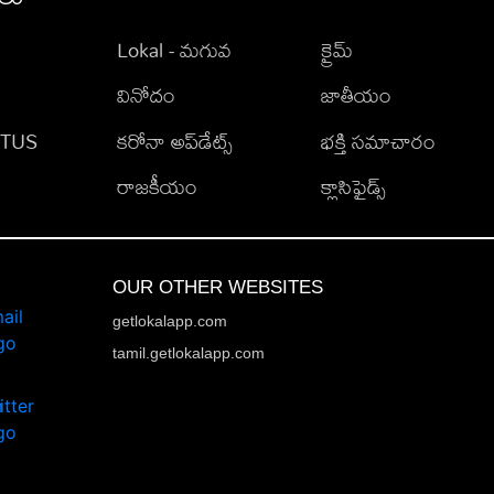
Lokal - మగువ
క్రైమ్
వినోదం
జాతీయం
TATUS
కరోనా అప్‌డేట్స్
భక్తి సమాచారం
రాజకీయం
క్లాసిఫైడ్స్
OUR OTHER WEBSITES
getlokalapp.com
tamil.getlokalapp.com