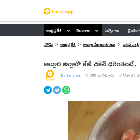
ఆంధ్రప్రదేశ్
తెలంగాణ
ఉద్యోగాలు
ట్రెండింగ్
హోమ్
ఆంధ్రప్రదేశ్
అల్లూరి సీతారామరాజు
అరకు వ్యాలీ
అల్లూరి జిల్లాలో కేజీ చికెన్ ధరెంతంటే.
By Sandhya
800
చూసినవారు
May 31, 2