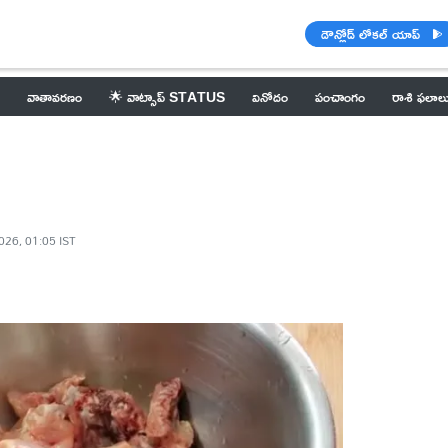
డౌన్లోడ్ లోకల్ యాప్
వాతావరణం
🌟 వాట్సాప్ STATUS
వినోదం
పంచాంగం
రాశి ఫలాల
026, 01:05 IST