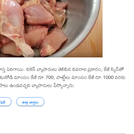
త పెరిగాయి. చికెన్ వ్యాపారులు తెలిపిన వివరాల ప్రకారం, కేజీ స్కిన్‌తో
0, నాటుకోడి మాంసం కేజీ రూ.700, పొట్టేలు మాంసం కేజీ రూ.1000 వరకు
యాసాలు ఉండవచ్చని వ్యాపారులు పేర్కొన్నారు.
ేషన్
జిల్లా వార్తలు