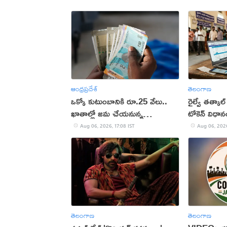
ఆంధ్రప్రదేశ్
తెలంగాణ
ఒక్కో కుటుంబానికి రూ.25 వేలు..
రైల్వే తత్కాల్
ఖాతాల్లో జ‌మ చేయ‌నున్న
టోకెన్ విధా
ప్ర‌భుత్వం..!
Aug 06, 2026, 17:08 IST
Aug 06, 2026
తెలంగాణ
తెలంగాణ