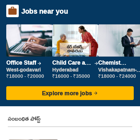
Jobs near you
Office Staff
Child Care and
Chemist
Patient care
Production
West-godavari
Hyderabad
Vishakapatnam-
new
Executive
₹18000 - ₹20000
₹16000 - ₹35000
₹18000 - ₹24000
Explore more jobs
సంబంధిత పోస్ట్