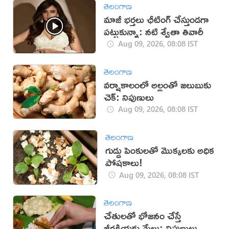
తెలంగాణ
మాజీ భర్తలు ఛీటింగ్ చేస్తుండగా
పట్టుకున్నా: నటి శ్వేతా తివారీ
Aug 09, 2026, 08:08 IST
తెలంగాణ
వర్షాకాలంలో అల్లంతో జలుబుకు
చెక్: నిపుణులు
Aug 09, 2026, 08:08 IST
తెలంగాణ
గుడ్డు పెంకులతో మొక్కలకు అధిక
పోషకాలు!
Aug 09, 2026, 08:08 IST
తెలంగాణ
చేతులతో భోజనం చేస్తే
జీర్ణక్రియకు మేలు: నిపుణులు