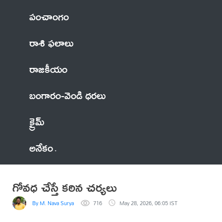
పంచాంగం
రాశి ఫలాలు
రాజకీయం
బంగారం-వెండి ధరలు
క్రైమ్
అనేకం
గోవధ చేస్తే కఠిన చర్యలు
By M. Nava Surya
716
May 28, 2026, 06:05 IST