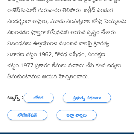
రాజేష్‌కుమార్ గురువారం తెలిపారు. బక్రీద్ పండుగ
సందర్భంగా ఆవులు, మూడు సంవత్సరాల లోపు పెయ్యలను
వధించడం పూర్తిగా నిషేధమని ఆయన స్పష్టం చేశారు.
నిబంధనలు ఉల్లంఘించి వధించిన వారిపై క్రూరత్వ
నివారణ చట్టం-1962, గోవధ నిషేధం, సంరక్షణ
చట్టం-1977 ప్రకారం కేసులు నమోదు చేసి కఠిన చర్యలు
తీసుకుంటామని ఆయన హెచ్చరించారు.
ట్యాగ్స్ :
లోకల్
ప్రభుత్వ పథకాలు
నోటిఫికేషన్
జిల్లా వార్తలు