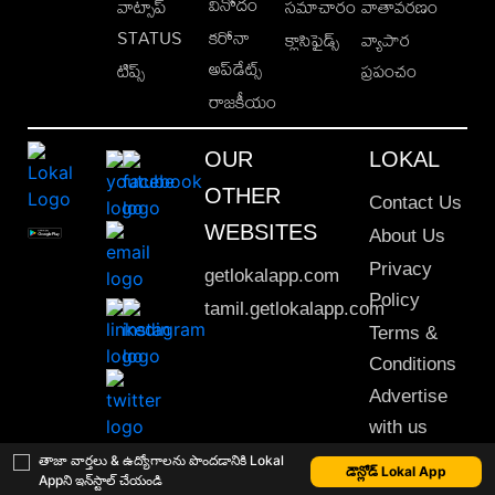
వినోదం
వాట్సాప్
సమాచారం
వాతావరణం
STATUS
కరోనా
క్లాసిఫైడ్స్
వ్యాపార
అప్‌డేట్స్
టిప్స్
ప్రపంచం
రాజకీయం
OUR
LOKAL
OTHER
Contact Us
WEBSITES
About Us
Privacy
getlokalapp.com
Policy
tamil.getlokalapp.com
Terms &
Conditions
Advertise
with us
Sitemap
తాజా వార్తలు & ఉద్యోగాలను పొందడానికి Lokal
డౌన్లోడ్ Lokal App
Appని ఇన్‌స్టాల్ చేయండి
This material may not be published, transmitted, rewritten or redistributed. © 2020 Lokal App. All rights reserved.