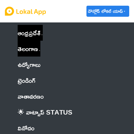
డౌన్లోడ్ లోకల్ యాప్
ఆంధ్రప్రదేశ్
తెలంగాణ
ఉద్యోగాలు
ట్రెండింగ్
వాతావరణం
🌟 వాట్సాప్ STATUS
వినోదం