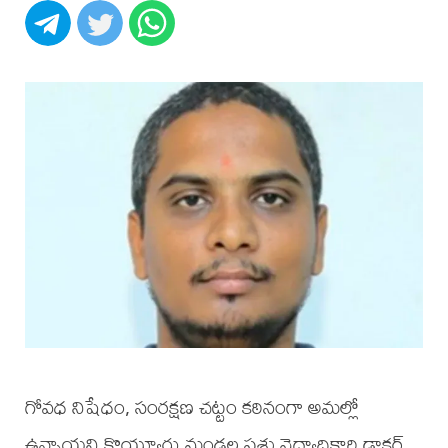
గోవధ నిషేధం, సంరక్షణ చట్టం కఠినంగా అమల్లో
ఉన్నాయని కొయ్యూరు మండల పశు వైద్యాధికారి డాక్టర్